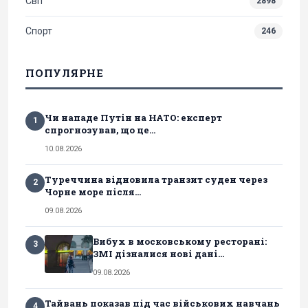
Світ
2898
Спорт
246
ПОПУЛЯРНЕ
Чи нападе Путін на НАТО: експерт
1
спрогнозував, що це...
10.08.2026
Туреччина відновила транзит суден через
2
Чорне море після...
09.08.2026
Вибух в московському ресторані:
3
ЗМІ дізналися нові дані...
09.08.2026
Тайвань показав під час військових навчань
4