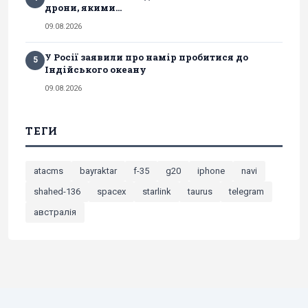
дрони, якими...
09.08.2026
У Росії заявили про намір пробитися до
5
Індійського океану
09.08.2026
ТЕГИ
atacms
bayraktar
f-35
g20
iphone
navi
shahed-136
spacex
starlink
taurus
telegram
австралія