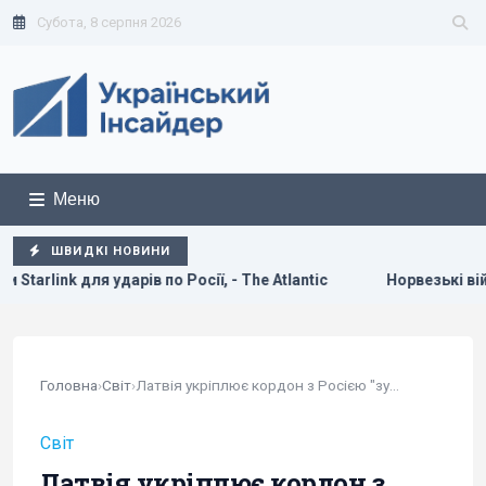
Субота, 8 серпня 2026
Меню
ШВИДКІ НОВИНИ
 по Росії, - The Atlantic
Норвезькі військові навчають ЗСУ
Головна
›
Світ
›
Латвія укріплює кордон з Росією "зубами...
Світ
Латвія укріплює кордон з