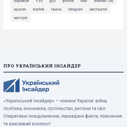
bayraktar
f-35
g20
iphone
navi
shahed-136
spacex
starlink
taurus
telegram
австралія
австрія
ПРО УКРАЇНСЬКИЙ ІНСАЙДЕР
«Український Інсайдер» — новини України: війна,
політика, економіка, суспільство, регіони та світ.
Оперативні повідомлення, перевірені факти, пояснення
та важливий контекст.