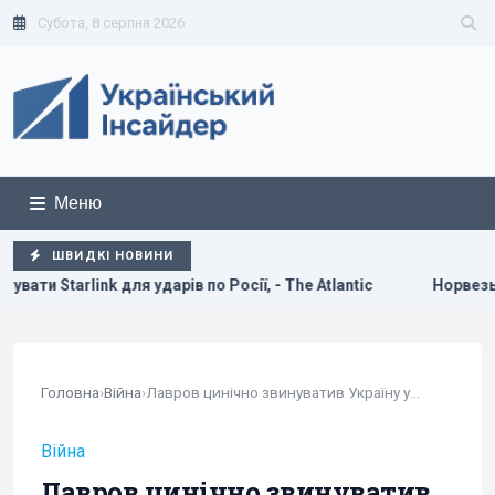
Субота, 8 серпня 2026
Меню
ШВИДКІ НОВИНИ
дарів по Росії, - The Atlantic
Норвезькі військові навчаю
Головна
›
Війна
›
Лавров цинічно звинуватив Україну у спробі...
Війна
Лавров цинічно звинуватив