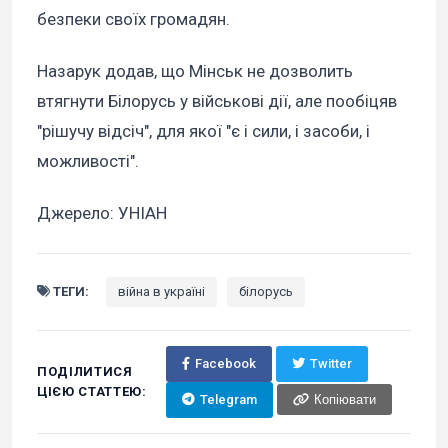
безпеки своїх громадян.
Назарук додав, що Мінськ не дозволить
втягнути Білорусь у військові дії, але пообіцяв
"рішучу відсіч", для якої "є і сили, і засоби, і
можливості".
Джерело: УНІАН
ТЕГИ:
війна в україні
білорусь
Facebook
Twitter
ПОДІЛИТИСЯ
ЦІЄЮ СТАТТЕЮ:
Telegram
Копіювати