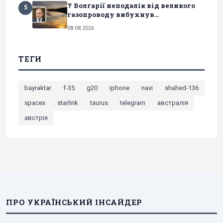
У Болгарії неподалік від великого
5
газопроводу вибухнув...
08.08.2026
ТЕГИ
bayraktar
f-35
g20
iphone
navi
shahed-136
spacex
starlink
taurus
telegram
австралія
австрія
ПРО УКРАЇНСЬКИЙ ІНСАЙДЕР