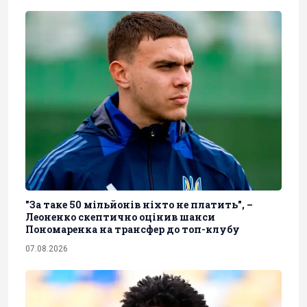
"За таке 50 мільйонів ніхто не платить", –
Леоненко скептично оцінив шанси
Пономаренка на трансфер до топ-клубу
07.08.2026