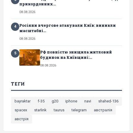
прикордонних...
08.08.2026
Росіяни вчергове атакували Київ: виникли
4
масштабні...
08.08.2026
РФ повністю знищила житловий
5
будинок на Київщині:...
08.08.2026
ТЕГИ
bayraktar
f-35
g20
iphone
navi
shahed-136
spacex
starlink
taurus
telegram
австралія
австрія