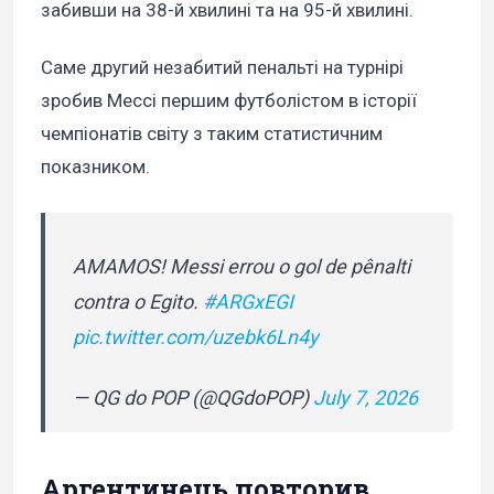
забивши на 38-й хвилині та на 95-й хвилині.
Саме другий незабитий пенальті на турнірі
зробив Мессі першим футболістом в історії
чемпіонатів світу з таким статистичним
показником.
AMAMOS! Messi errou o gol de pênalti
contra o Egito.
#ARGxEGI
pic.twitter.com/uzebk6Ln4y
— QG do POP (@QGdoPOP)
July 7, 2026
Аргентинець повторив