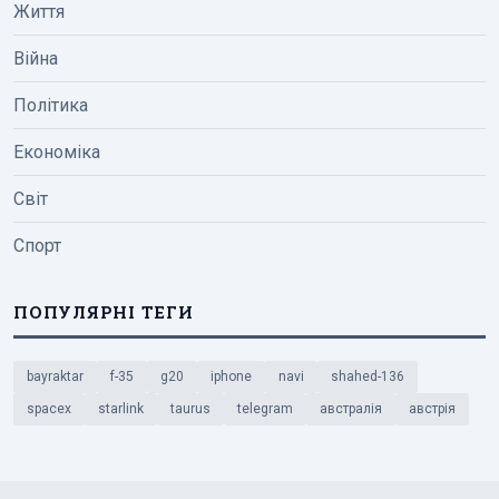
Життя
Війна
Політика
Економіка
Світ
Спорт
ПОПУЛЯРНІ ТЕГИ
bayraktar
f-35
g20
iphone
navi
shahed-136
spacex
starlink
taurus
telegram
австралія
австрія