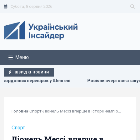
Субота, 8 серпня 2026
Меню
ШВИДКІ НОВИНИ
ні
Росіяни вчергове атакували Київ: виникли масштабні п
Головна
›
Спорт
›
Ліонель Мессі вперше в історії чемпіонатів...
Спорт
Ліонель Мессі вперше в