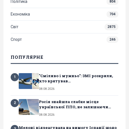
Політика
804
Економіка
704
Світ
2875
Спорт
246
ПОПУЛЯРНЕ
"Сміливо і мужньо": ЗМІ розкрили,
1
хто врятував...
08.08.2026
Росія знайшла слабке місце
2
української ППО, не залишаючи...
08.08.2026
Мелоні відреагувала на вимогу Іспанії щодо
3