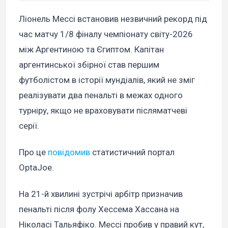
Ліонель Мессі встановив незвичний рекорд під
час матчу 1/8 фіналу чемпіонату світу-2026
між Аргентиною та Єгиптом. Капітан
аргентинської збірної став першим
футболістом в історії мундіалів, який не зміг
реалізувати два пенальті в межах одного
турніру, якщо не враховувати післяматчеві
серії.
Про це
повідомив
статистичний портал
OptaJoe.
На 21-й хвилині зустрічі арбітр призначив
пенальті після фолу Хессема Хассана на
Ніколасі Тальяфіко. Мессі пробив у правий кут,