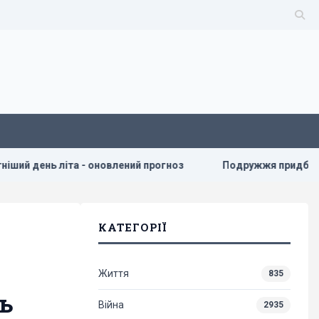
нь літа - оновлений прогноз
Подружжя придбало недороги
КАТЕГОРІЇ
Життя
835
ть
Війна
2935