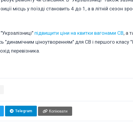
ії місць у поїзді становить 4 до 1, а в літній сезон зро
"Укрзалізниці"
підвищити ціни на квитки вагонами СВ
, а 
сь "динамічним ціноутворенням" для СВ і першого класу "Ін
охід перевізника.
я
Telegram
Копіювати