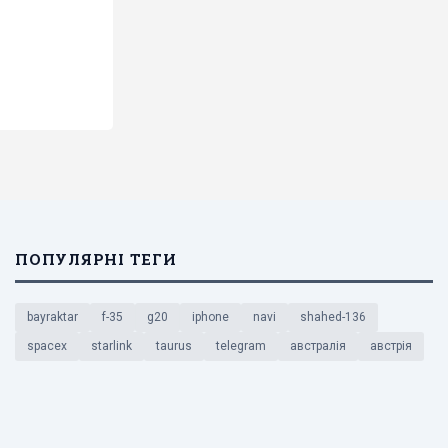
ПОПУЛЯРНІ ТЕГИ
bayraktar
f-35
g20
iphone
navi
shahed-136
spacex
starlink
taurus
telegram
австралія
австрія