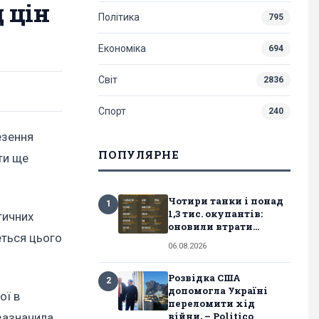
 цін
Політика
795
Економіка
694
Світ
2836
Спорт
240
езення
ПОПУЛЯРНЕ
ти ще
Чотири танки і понад
1
1,3 тис. окупантів:
тичних
оновили втрати...
еться цього
06.08.2026
Розвідка США
2
допомогла Україні
ої в
переломити хід
війни, – Politico
 зазначила