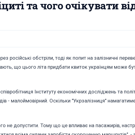
циті та чого очікувати від
ез російські обстріли, тоді як попит на залізничні перев
ають, що цього літа придбати квиток українцям може бу
співробітниця Інституту економічних досліджень та полі
здів - малоймовірний. Оскільки "Укрзалізниця" намагатим
го не допустити. Тому що це впливає на пасажирів, настр
агатися всіма силами запобігти скороченню маршрутів", -