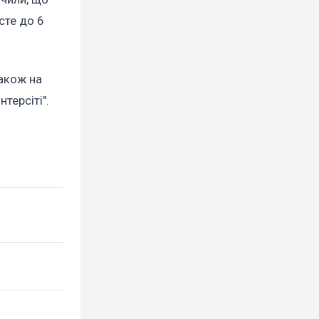
сте до 6
також на
терсіті".