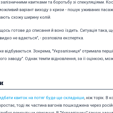
залізничними квитками та боротьбу зі спекуляціями. Ко
можливий варіант виходу з кризи - пошук уживаних паса
 мають схожу ширину колій.
є щось готове до списання й воно їздить. Ситуація така, 
видко не вдається", - розповіла експертка.
е відбувається. Зокрема, "Укрзалізниця" отримала перші
го заводу". Однак темпи відновлення, за її оцінкою, мо
ни
ридбати квиток на потяг буде ще складніше
, ніж торік. В 
зростає, тоді як частина вагонів пошкоджена через росій
требує ремонту чи списання. В "Укрзалізниці" також зазн