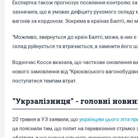
Експертка також прогнозує посилення контролю за 
зазначила, що в умовах дефіциту рухомого складу 
вагонів за кордоном. Зокрема в країнах Балтії, які
"Можливо, звернуться до країн Балтії, може, в них 
склад руйнується та втрачається, а замінити його ш
Водночас Коссе вказала, що часткове оновлення вж
нового замовлення від "Крюківського вагонобудівно
поступатися темпам втрат.
"Укрзалізниця" - головні нови
20 травня в УЗ заявили, що
українцям цього літа п
це пояснили тим, що попит на перевезення стрімко 
обстріли, а ще значна кількість рухомого складу по