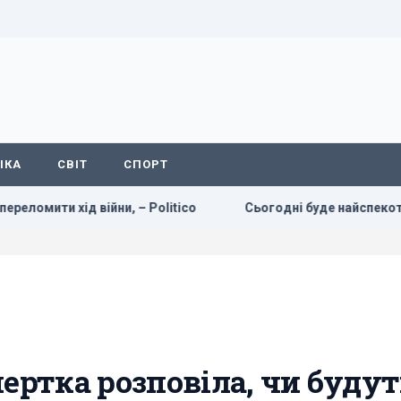
ІКА
СВІТ
СПОРТ
 хід війни, – Politico
Сьогодні буде найспекотніший де
пертка розповіла, чи буду