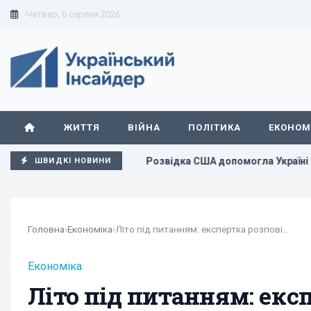
Четвер, 6 серпня 2026
ЖИТТЯ
ВІЙНА
ПОЛІТИКА
ЕКОНОМ
ати РФ за добу
Розвідка США допомогла Україні переломити
ШВИДКІ НОВИНИ
Головна
›
Економіка
›
Літо під питанням: експертка розповіла, чи...
Економіка
Літо під питанням: екс