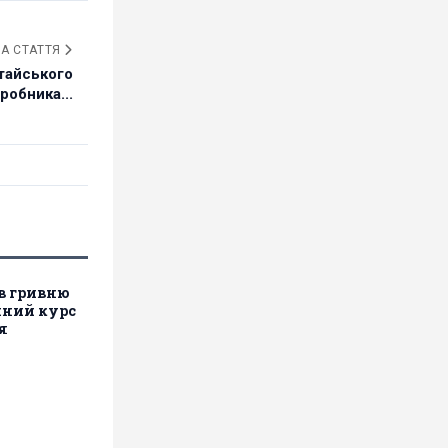
А СТАТТЯ
тайського
робника...
в гривню
ійний курс
я