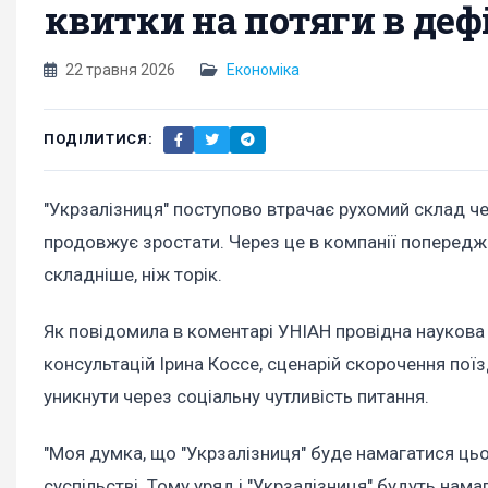
квитки на потяги в дефі
22 травня 2026
Економіка
ПОДІЛИТИСЯ:
"Укрзалізниця" поступово втрачає рухомий склад чер
продовжує зростати. Через це в компанії попередж
складніше, ніж торік.
Як повідомила в коментарі УНІАН провідна наукова 
консультацій Ірина Коссе, сценарій скорочення пої
уникнути через соціальну чутливість питання.
"Моя думка, що "Укрзалізниця" буде намагатися цьо
суспільстві. Тому уряд і "Укрзалізниця" будуть нам