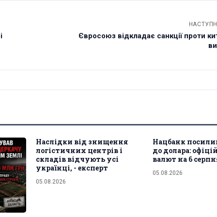
НАСТУПН
і
Євросоюз відкладає санкції проти ки
ви
Наслідки від знищення
Нацбанк посили
логістичних центрів і
до долара: офіц
складів відчують усі
валют на 6 серпн
українці, - експерт
05.08.2026
05.08.2026