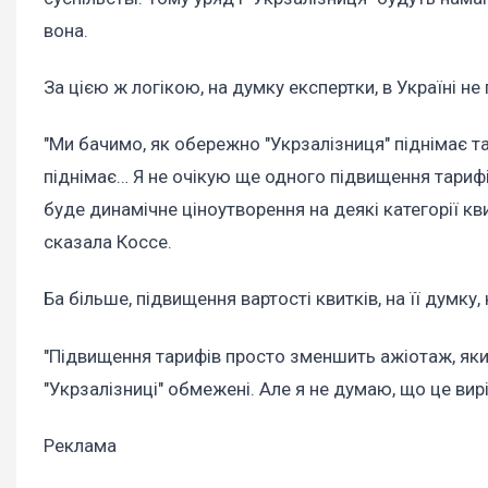
вона.
За цією ж логікою, на думку експертки, в Україні не
"Ми бачимо, як обережно "Укрзалізниця" піднімає та
піднімає… Я не очікую ще одного підвищення тариф
буде динамічне ціноутворення на деякі категорії кв
сказала Коссе.
Ба більше, підвищення вартості квитків, на її думку
"Підвищення тарифів просто зменшить ажіотаж, яки
"Укрзалізниці" обмежені. Але я не думаю, що це вирі
Реклама