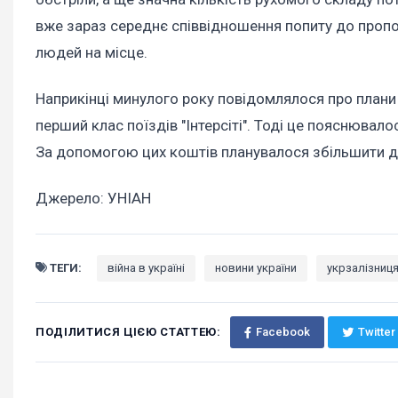
вже зараз середнє співвідношення попиту до пропозиц
людей на місце.
Наприкінці минулого року повідомлялося про плани 
перший клас поїздів "Інтерсіті". Тоді це пояснювало
За допомогою цих коштів планувалося збільшити д
Джерело: УНІАН
ТЕГИ:
війна в україні
новини україни
укрзалізниц
ПОДІЛИТИСЯ ЦІЄЮ СТАТТЕЮ:
Facebook
Twitter