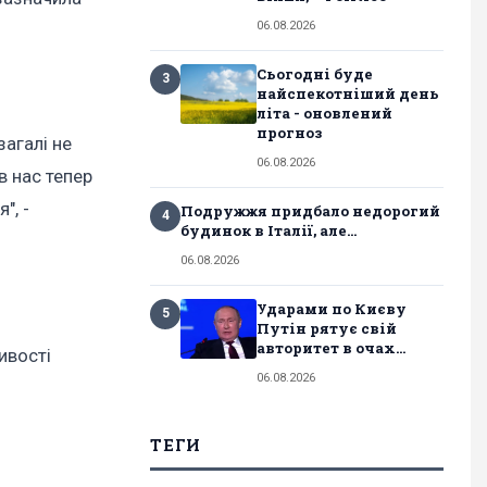
06.08.2026
Сьогодні буде
3
найспекотніший день
літа - оновлений
прогноз
загалі не
06.08.2026
в нас тепер
", -
Подружжя придбало недорогий
4
будинок в Італії, але...
06.08.2026
Ударами по Києву
5
Путін рятує свій
авторитет в очах...
ивості
06.08.2026
ТЕГИ