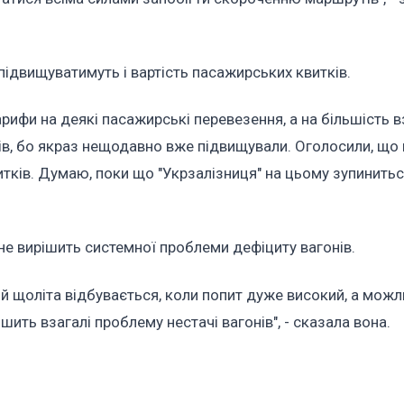
 підвищуватимуть і вартість пасажирських квитків.
рифи на деякі пасажирські перевезення, а на більшість в
ів, бо якраз нещодавно вже підвищували. Оголосили, що 
итків. Думаю, поки що "Укрзалізниця" на цьому зупиниться
, не вирішить системної проблеми дефіциту вагонів.
й щоліта відбувається, коли попит дуже високий, а можл
шить взагалі проблему нестачі вагонів", - сказала вона.