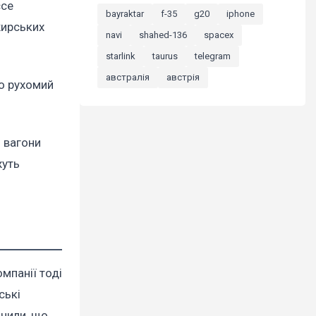
ссе
bayraktar
f-35
g20
iphone
жирських
navi
shahed-136
spacex
starlink
taurus
telegram
австралія
австрія
що рухомий
 вагони
жуть
компанії тоді
ські
ачили, що