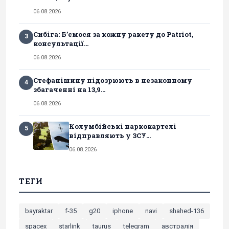
06.08.2026
Сибіга: Б’ємося за кожну ракету до Patriot,
3
консультації...
06.08.2026
Стефанішину підозрюють в незаконному
4
збагаченні на 13,9...
06.08.2026
Колумбійські наркокартелі
5
відправляють у ЗСУ...
06.08.2026
ТЕГИ
bayraktar
f-35
g20
iphone
navi
shahed-136
spacex
starlink
taurus
telegram
австралія