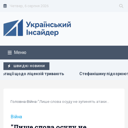
Четвер, 6 серпня 2026
Меню
ШВИДКІ НОВИНИ
ивають
Стефанішину підозрюють в незаконному збагаченні
Головна
›
Війна
›
"Лише слова осуду не зупинять атаки": в Європі...
Війна
"Лише слова осуду не