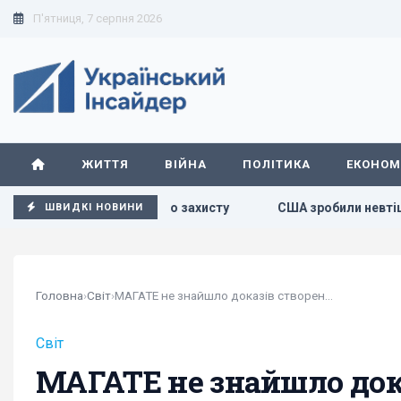
П'ятниця, 7 серпня 2026
ЖИТТЯ
ВІЙНА
ПОЛІТИКА
ЕКОНОМ
ідуального захисту
США зробили невтішний прогноз щодо
ШВИДКІ НОВИНИ
Головна
›
Світ
›
МАГАТЕ не знайшло доказів створення ядерної...
Світ
МАГАТЕ не знайшло дока