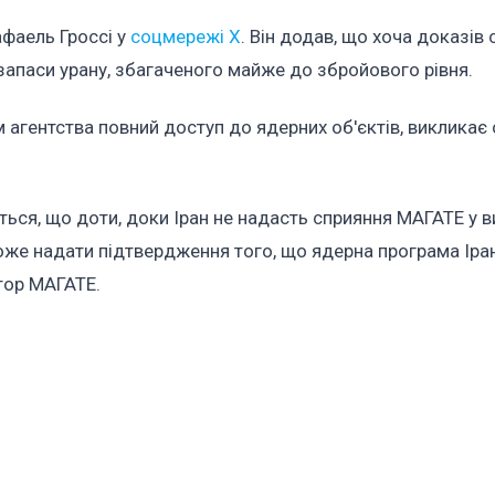
фаель Гроссі у
соцмережі Х
. Він додав, що хоча доказів
запаси урану, збагаченого майже до збройового рівня.
м агентства повний доступ до ядерних об'єктів, викликає
ться, що доти, доки Іран не надасть сприяння МАГАТЕ у в
може надати підтвердження того, що ядерна програма Іра
тор МАГАТЕ.