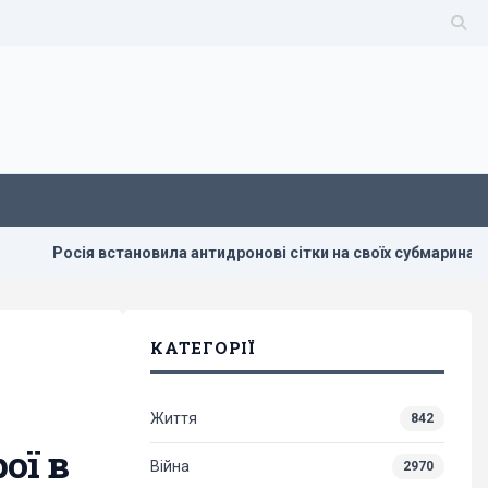
новила антидронові сітки на своїх субмаринах, розташованих за 
КАТЕГОРІЇ
Життя
842
ої в
Війна
2970