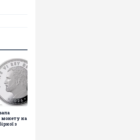
вала
 монету на
ірної з