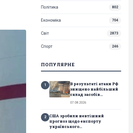
Політика
802
Економіка
704
Світ
2873
Спорт
246
ПОПУЛЯРНЕ
В результаті атаки РФ
1
знищено найбільший
склад засобів...
07.08.2026
США зробили невтішний
2
прогноз щодо експорту
українського...