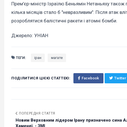
Прем'єр-міністр Ізраїлю Беньямін Нетаньяху також
кілька місяців стало б "невразливим". Після атак вл
розроблятися балістичні ракети і атомні бомби.
Джерело: УНІАН
ТЕГИ:
іран
магате
ПОДІЛИТИСЯ ЦІЄЮ СТАТТЕЮ:
Facebook
Twitter
ПОПЕРЕДНЯ СТАТТЯ
Новим Верховним лідером Ірану призначено сина А
Хаменеї, - ЗМІ