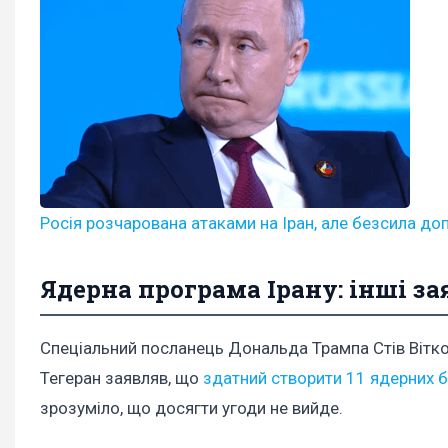
Росія розчарована атаками на Іран, але безсила до
Ядерна програма Ірану: інші за
Спеціальний посланець Дональда Трампа Стів Вітко
Тегеран заявляв, що
здатний створити 11 ядерних 
зрозуміло, що досягти угоди не вийде.