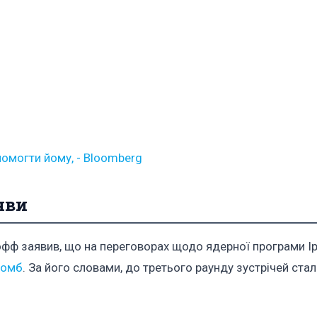
помогти йому, - Вloomberg
яви
фф заявив, що на переговорах щодо ядерної програми І
бомб
. За його словами, до третього раунду зустрічей ста