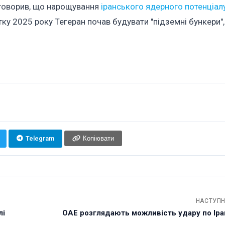
 говорив, що нарощування
іранського ядерного потенціал
ітку 2025 року Тегеран почав будувати "підземні бункери"
Telegram
Копіювати
НАСТУПН
лі
ОАЕ розглядають можливість удару по Іран