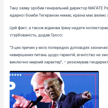
Таку заяву зробив генеральний директор МАГАТЕ Ра
ядерної бомби Тегераном немає, країна має великі 
Цей факт, а також відмова Ірану надати інспектора
стурбованість, додав Гроссі.
"З цих причин у моїх попередніх доповідях зазначає
невирішених питань щодо гарантій, агентство не з
виключно мирний характер", – резюмував гендирек