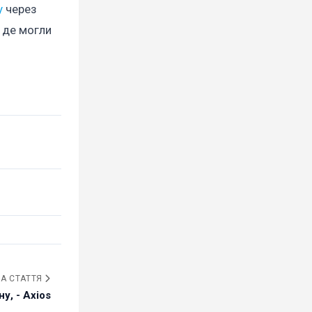
у
через
, де могли
А СТАТТЯ
у, - Axios