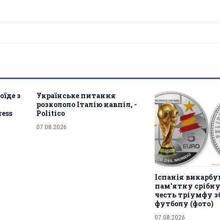
оїде з
Українське питання
розкололо Італію навпіл, -
ress
Politico
07.08.2026
Іспанія викарбу
пам'ятну срібну
честь тріумфу зб
футболу (фото)
07.08.2026