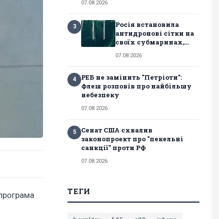
07.08.2026
Росія встановила
3
антидронові сітки на
своїх субмаринах,...
07.08.2026
РЕБ не замінить "Петріоти":
4
Флеш розповів про найбільшу
небезпеку
07.08.2026
Сенат США схвалив
5
законопроект про "пекельні
санкції" проти РФ
07.08.2026
ТЕГИ
 програма