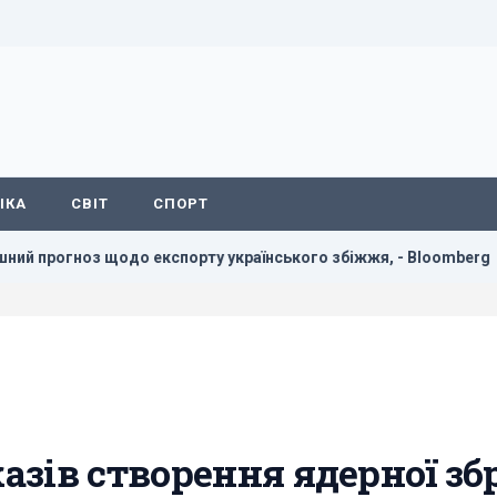
ІКА
СВІТ
СПОРТ
 експорту українського збіжжя, - Bloomberg
Росія вста
зів створення ядерної збр