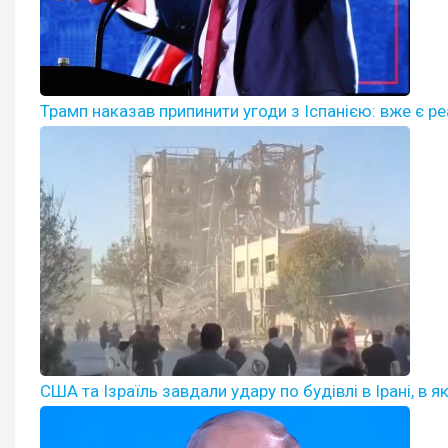
Трамп наказав припинити угоди з Іспанією: вже є р
США та Ізраїль завдали удару по будівлі в Ірані, в я