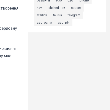
bayraktar
f-35
g20
iphone
 створення
navi
shahed-136
spacex
starlink
taurus
telegram
австралія
австрія
 серйозну
ирішенні
ну має