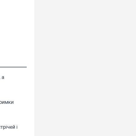
 а
тримки
річей і