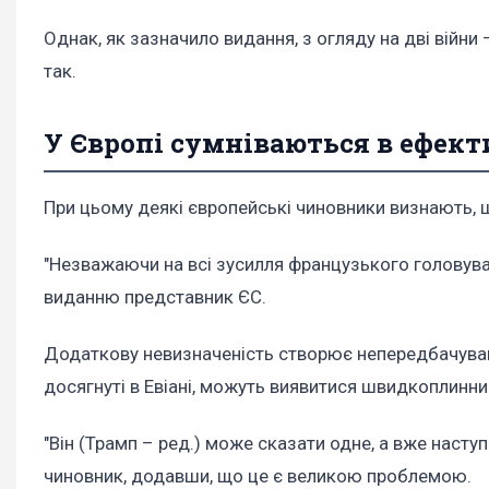
Однак, як зазначило видання, з огляду на дві війни –
так.
У Європі сумніваються в ефект
При цьому деякі європейські чиновники визнають,
"Незважаючи на всі зусилля французького головуван
виданню представник ЄС.
Додаткову невизначеність створює непередбачувані
досягнуті в Евіані, можуть виявитися швидкоплинним
"Він (Трамп – ред.) може сказати одне, а вже насту
чиновник, додавши, що це є великою проблемою.