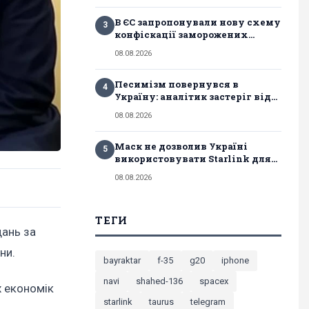
В ЄС запропонували нову схему
3
конфіскації заморожених...
08.08.2026
Песимізм повернувся в
4
Україну: аналітик застеріг від...
08.08.2026
Маск не дозволив Україні
5
використовувати Starlink для...
08.08.2026
ТЕГИ
дань за
ни.
bayraktar
f-35
g20
iphone
navi
shahed-136
spacex
х економік
starlink
taurus
telegram