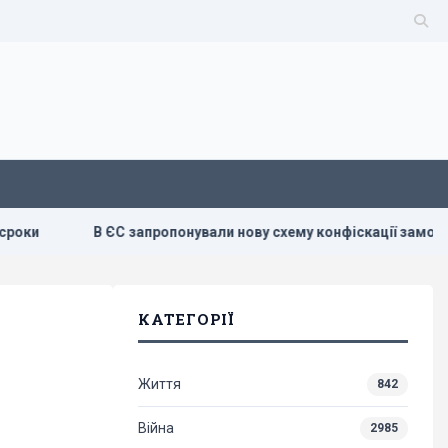
В ЄС запропонували нову схему конфіскації заморожених активів
КАТЕГОРІЇ
Життя
842
Війна
2985