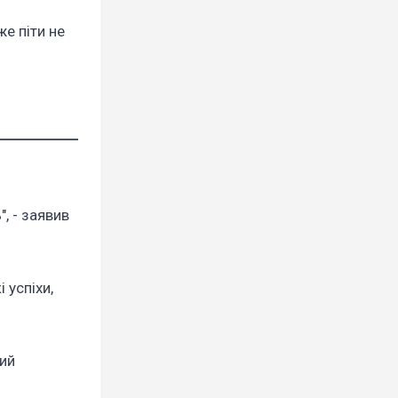
же піти не
, - заявив
 успіхи,
кий