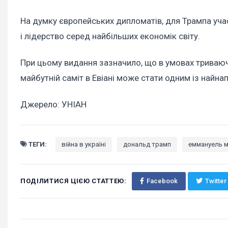
На думку європейських дипломатів, для Трампа уча
і лідерство серед найбільших економік світу.
При цьому видання зазначило, що в умовах триваючо
майбутній саміт в Евіані може стати одним із найна
Джерело: УНІАН
ТЕГИ:
війна в україні
дональд трамп
еммануель 
ПОДІЛИТИСЯ ЦІЄЮ СТАТТЕЮ:
Facebook
Twitter