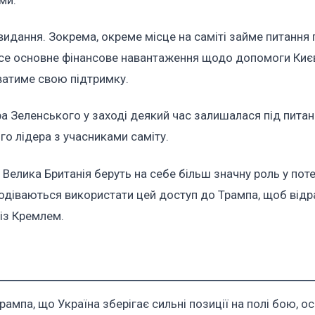
ми.
дання. Зокрема, окреме місце на саміті займе питання 
есе основне фінансове навантаження щодо допомоги Києв
ватиме свою підтримку.
а Зеленського у заході деякий час залишалася під питан
го лідера з учасниками саміту.
 Велика Британія беруть на себе більш значну роль у пот
подіваються використати цей доступ до Трампа, щоб відр
із Кремлем.
па, що Україна зберігає сильні позиції на полі бою, оск