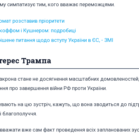
дому симпатизує тим, кого вважає переможцями.
омат розставив пріоритети
ткоффом і Кушнером: подробиці
ене питання щодо вступу України в ЄС, - ЗМІ
нтерес Трампа
акрона стане не досягнення масштабних домовленостей,
ння про завершення війни РФ проти України.
увають на цю зустріч, кажуть, що вона зводиться до під
і благополуччя.
вважати вже сам факт проведення всіх запланованих зуст