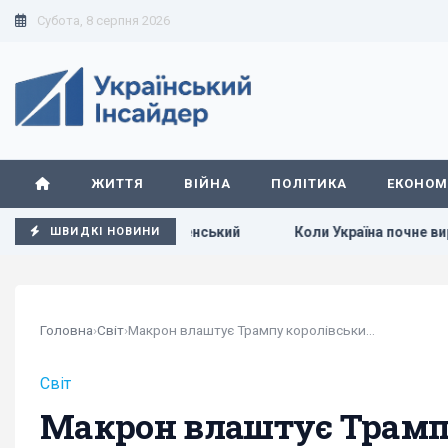
Субота, 8 серпня 2026
ЖИТТЯ
ВІЙНА
ПОЛІТИКА
ЕКОНОМ
 шалені, - Зеленський
Коли Україна почне виробництво рак
ШВИДКІ НОВИНИ
Головна
›
Світ
›
Макрон влаштує Трампу королівський прийом:...
Світ
Макрон влаштує Трамп