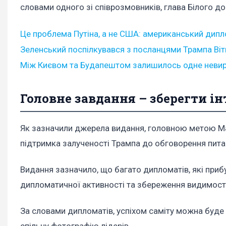
словами одного зі співрозмовників, глава Білого 
Це проблема Путіна, а не США: американський дипл
Зеленський поспілкувався з посланцями Трампа Ві
Між Києвом та Будапештом залишилось одне невиріш
Головне завдання – зберегти і
Як зазначили джерела видання, головною метою М
підтримка залученості Трампа до обговорення пита
Видання зазначило, що багато дипломатів, які приб
дипломатичної активності та збереження видимост
За словами дипломатів, успіхом саміту можна буде 
спільну фотографію лідерів.