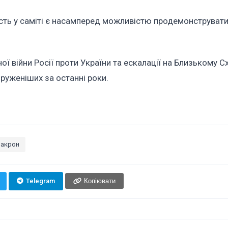
сть у саміті є насамперед можливістю продемонструвати
ї війни Росії проти України та ескалації на Близькому С
пруженіших за останні роки.
макрон
Telegram
Копіювати