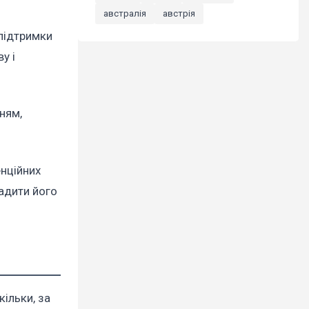
австралія
австрія
підтримки
у і
ням,
енційних
адити його
ільки, за