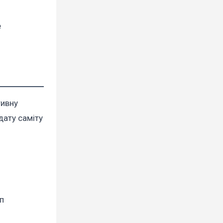
е
тивну
дату саміту
п