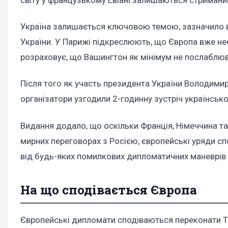
світу у французькому Евіані залишаються стримани
Україна залишається ключовою темою, зазначило ви
України. У Парижі підкреслюють, що Європа вже н
розраховує, що Вашингтон як мінімум не послаблю
Після того як участь президента України Володимир
організатори узгодили 2-годинну зустріч українсько
Видання додало, що оскільки Франція, Німеччина та
мирних переговорах з Росією, європейські уряди с
від будь-яких помилкових дипломатичних маневрів 
На що сподівається Європа
Європейські дипломати сподіваються переконати Трам