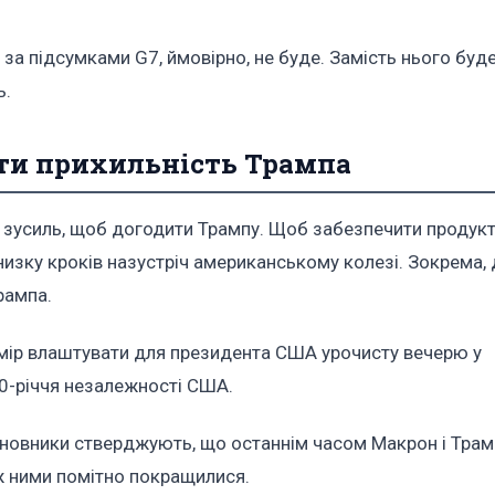
е за підсумками G7, ймовірно, не буде. Замість нього буд
ь.
ти прихильність Трампа
 зусиль, щоб догодити Трампу. Щоб забезпечити продук
изку кроків назустріч американському колезі. Зокрема, 
рампа.
намір влаштувати для президента США урочисту вечерю у
50-річчя незалежності США.
иновники стверджують, що останнім часом Макрон і Трам
іж ними помітно покращилися.