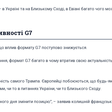
 в Україні та на Близькому Сході, в Евіані багато чого мо
ивності G7
 що вплив формату G7 поступово знижується.
ня, формат G7 багато в чому втратив свою актуальність"
сть самого Трампа. Європейці побоюються, що будь-які
и, чи то в питаннях України, чи то Близького Сходу.
пного дня змінити позицію", – заявив колишній французь