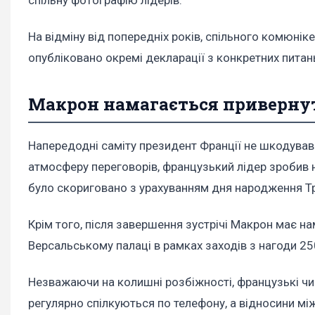
На відміну від попередніх років, спільного комюнік
опубліковано окремі декларації з конкретних питан
Макрон намагається приверну
Напередодні саміту президент Франції не шкодував
атмосферу переговорів, французький лідер зробив н
було скориговано з урахуванням дня народження Т
Крім того, після завершення зустрічі Макрон має 
Версальському палаці в рамках заходів з нагоди 2
Незважаючи на колишні розбіжності, французькі ч
регулярно спілкуються по телефону, а відносини м