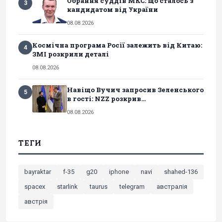
Обрання суддів МКС: що сталось з
3
кандидатом від України
08.08.2026
Космічна програма Росії залежить від Китаю:
4
ЗМІ розкрили деталі
08.08.2026
Навіщо Вучич запросив Зеленського
5
в гості: NZZ розкрив...
08.08.2026
ТЕГИ
bayraktar
f-35
g20
iphone
navi
shahed-136
spacex
starlink
taurus
telegram
австралія
австрія