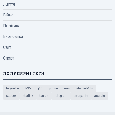
Життя
Війна
Політика
Економіка
Світ
Спорт
ПОПУЛЯРНІ ТЕГИ
bayraktar
f-35
g20
iphone
navi
shahed-136
spacex
starlink
taurus
telegram
австралія
австрія