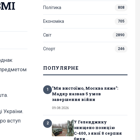
ЗМІ
Політика
808
Економіка
705
Світ
2890
Спорт
246
однак
ПОПУЛЯРНЕ
 предметом
"Ми вистоїмо, Москва ляже":
1
Мадяр назвав 5 умов
шта.
завершення війни
09.08.2026
і України.
ро вступ
У Геленджику
2
знищено позицію
С-400, з якої 8 серпня
били...