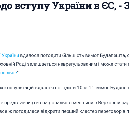
о вступу України в ЄС, - 
ї України
вдалося погодити більшість вимог Будапешта, 
рховній Раді залишається неврегульованим і може стати
спільне
".
их консультацій вдалося погодити 10 із 11 вимог Будапе
 це представництво національної меншини в Верховній рад
все ж погодилася відкрити перший кластер переговорів п