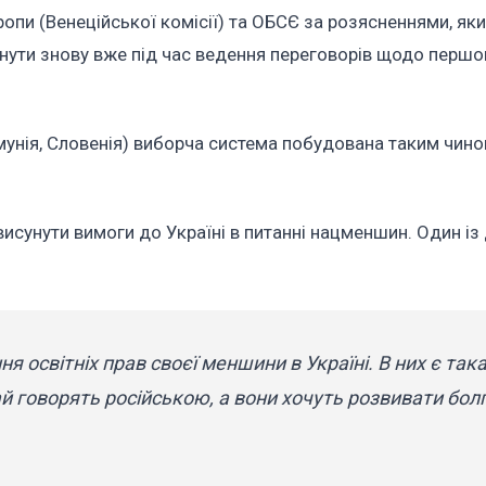
пи (Венеційської комісії) та ОБСЄ за розясненнями, як
нути знову вже під час ведення переговорів щодо першо
умунія, Словенія) виборча система побудована таким чино
висунути вимоги до Україні в питанні нацменшин. Один із
ня освітніх прав своєї меншини в Україні. В них є так
й говорять російською, а вони хочуть розвивати бол