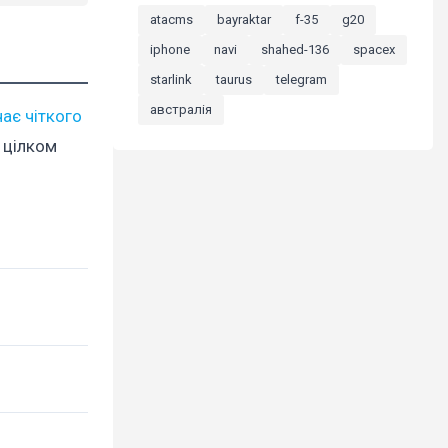
atacms
bayraktar
f-35
g20
iphone
navi
shahed-136
spacex
starlink
taurus
telegram
австралія
ає чіткого
м цілком