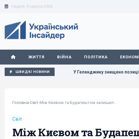
Неділя, 9 серпня 2026
ЖИТТЯ
ВІЙНА
ПОЛІТИКА
ЕКОНОМ
завершення війни
У Геленджику знищено позицію С-400, з 
ШВИДКІ НОВИНИ
Головна
›
Світ
›
Між Києвом та Будапештом залишилось одне...
Світ
Між Києвом та Будапе