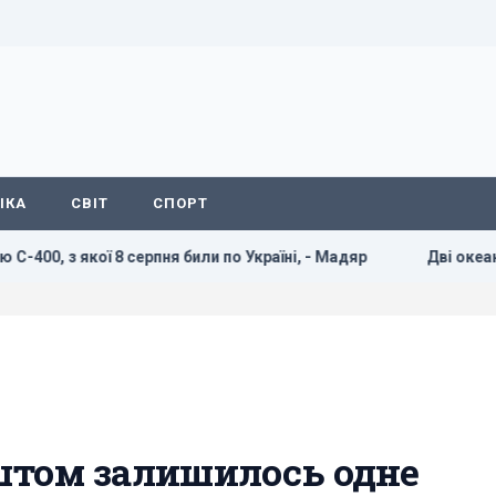
ІКА
СВІТ
СПОРТ
якої 8 серпня били по Україні, - Мадяр
Дві океанічні ано
штом залишилось одне