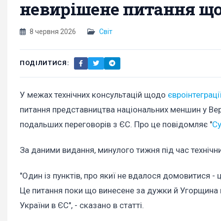
невирішене питання щод
8 червня 2026
Світ
ПОДІЛИТИСЯ:
У межах технічних консультацій щодо
євроінтеграці
питання представництва національних меншин у Ве
подальших переговорів з ЄС. Про це повідомляє "
Су
За даними видання, минулого тижня під час технічн
"Один із пунктів, про якиї не вдалося домовитися -
Це питання поки що винесене за дужки й Угорщина 
України в ЄС", - сказано в статті.