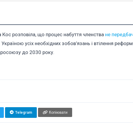
а Кос розповіла, що процес набуття членства
не передбач
я Україною усіх необхідних зобов’язань і втілення рефор
вросоюзу до 2030 року.
Telegram
Копіювати