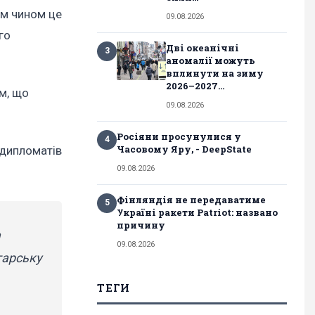
им чином це
09.08.2026
го
Дві океанічні
3
аномалії можуть
вплинути на зиму
2026–2027...
м, що
09.08.2026
Росіяни просунулися у
4
Часовому Яру, - DeepState
 дипломатів
09.08.2026
Фінляндія не передаватиме
5
Україні ракети Patriot: названо
причину
а
09.08.2026
гарську
ТЕГИ