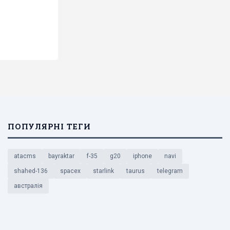
ПОПУЛЯРНІ ТЕГИ
atacms
bayraktar
f-35
g20
iphone
navi
shahed-136
spacex
starlink
taurus
telegram
австралія