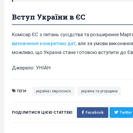
Вступ України в ЄС
Комісар ЄС з питань сусідства та розширення Март
визначення конкретних дат
, але за умови виконанн
можливо, що Україна стане готовою вступити до Є
Джерело: УНІАН
ТЕГИ:
україна і євросоюз
україна та угорщина
ПОДІЛИТИСЯ ЦІЄЮ СТАТТЕЮ:
Facebook
Twitter