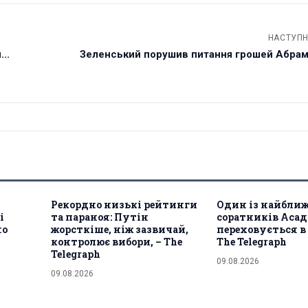
НАСТУПН
..
Зеленський порушив питання грошей Абрам
Рекордно низькі рейтинги
Один із найбли
і
та параноя: Путін
соратників Асад
но
жорсткіше, ніж зазвичай,
переховується в 
контролює вибори, – The
The Telegraph
Telegraph
09.08.2026
09.08.2026