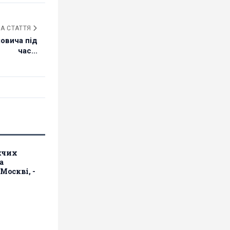
А СТАТТЯ
овича під
час...
жчих
а
Москві, -