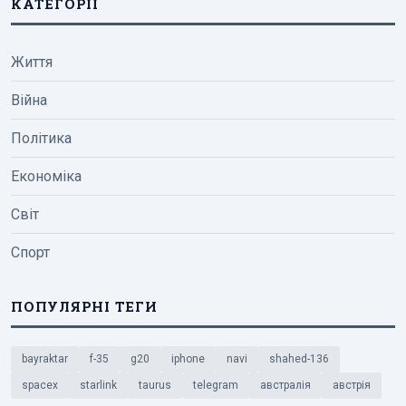
КАТЕГОРІЇ
Життя
Війна
Політика
Економіка
Світ
Спорт
ПОПУЛЯРНІ ТЕГИ
bayraktar
f-35
g20
iphone
navi
shahed-136
spacex
starlink
taurus
telegram
австралія
австрія