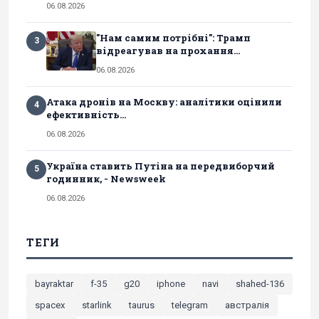
06.08.2026
"Нам самим потрібні": Трамп
3
відреагував на прохання...
06.08.2026
Атака дронів на Москву: аналітики оцінили
4
ефективність...
06.08.2026
Україна ставить Путіна на передвиборчий
5
годинник, - Newsweek
06.08.2026
ТЕГИ
bayraktar
f-35
g20
iphone
navi
shahed-136
spacex
starlink
taurus
telegram
австралія