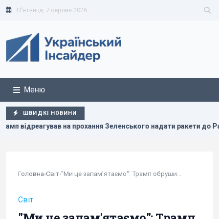
П'ятниця, 7 серпня 2026
Меню
ШВИДКІ НОВИНИ
ння Зеленського надати ракети до Patriot
Атака дронів н
Головна
›
Світ
›
"Ми це запам'ятаємо": Трамп обрушився на...
Світ
"Ми це запам'ятаємо": Трамп