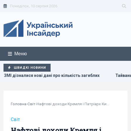
Понеділок, 10 серпня 2026
Меню
ШВИДКІ НОВИНИ
 дані про кількість загиблих
Тайвань показав під час вій
Головна
›
Світ
›
Нафтові доходи Кремля і Патріарх Кирил: ЄС...
Світ
Нафтові доходи Кремля і