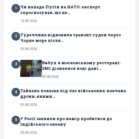
Чи нападе Путін на НАТО: експерт
1
спрогнозував, що це...
10.08.2026
Туреччина відновила транзит суден через
2
Чорне море після...
09.08.2026
Вибух в московському ресторані:
3
ЗМІ дізналися нові дані...
09.08.2026
Тайвань показав під час військових навчань
4
дрони, якими...
09.08.2026
У Росії заявили про намір пробитися до
5
Індійського океану
09.08.2026