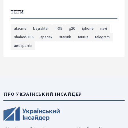
ТЕГИ
atacms
bayraktar
f-35
g20
iphone
navi
shahed-136
spacex
starlink
taurus
telegram
австралія
ПРО УКРАЇНСЬКИЙ ІНСАЙДЕР