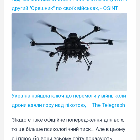
другий "Орешник" по своїх військах, - OSINT
Україна найшла ключ до перемоги у війні, коли
дрони взяли гору над піхотою, – The Telegraph
"Якщо є таке офіційне попередження для всіх,
то це більше психологічний тиск… Але в цьому
є і плюс, бо вони всьому світу показують,