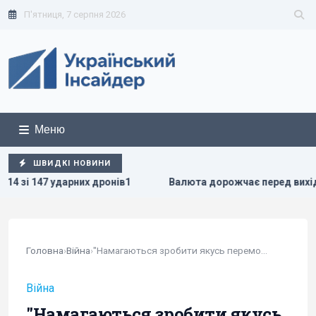
П'ятниця, 7 серпня 2026
Меню
ШВИДКІ НОВИНИ
Валюта дорожчає перед вихідними: курс долара і євро 7
Головна
›
Війна
›
"Намагаються зробити якусь перемогу": Флеш...
Війна
"Намагаються зробити якусь