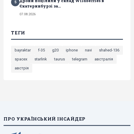
Дрони поцілили у склад Wildberries в
5
Єкатеринбурзі за...
07.08.2026
ТЕГИ
bayraktar
f-35
g20
iphone
navi
shahed-136
spacex
starlink
taurus
telegram
австралія
австрія
ПРО УКРАЇНСЬКИЙ ІНСАЙДЕР