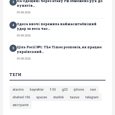
На Одещині через атаку РФ обмежено рух до
3
пунктів...
09.08.2026
Одеса вночі пережила наймасштабніший
4
удар за весь час...
09.08.2026
Ціль Росії №1: The Times розповів, як працює
5
український...
09.08.2026
ТЕГИ
atacms
bayraktar
f-35
g20
iphone
navi
shahed-136
spacex
starlink
taurus
telegram
австралія