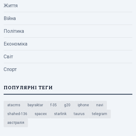
Життя
Війна
Політика
Економіка
Світ
Спорт
ПОПУЛЯРНІ ТЕГИ
atacms
bayraktar
f-35
g20
iphone
navi
shahed-136
spacex
starlink
taurus
telegram
австралія