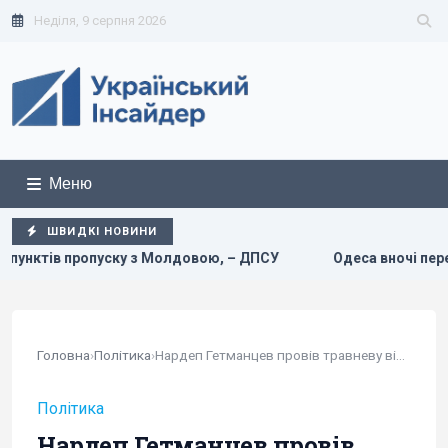
Неділя, 9 серпня 2026
Меню
ШВИДКІ НОВИНИ
вою, – ДПСУ
Одеса вночі пережила наймасштабніший удар
Головна
›
Політика
›
Нардеп Гетманцев провів травневу відпустку у...
Політика
Нардеп Гетманцев провів