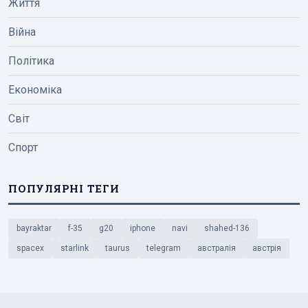
Життя
Війна
Політика
Економіка
Світ
Спорт
ПОПУЛЯРНІ ТЕГИ
bayraktar
f-35
g20
iphone
navi
shahed-136
spacex
starlink
taurus
telegram
австралія
австрія