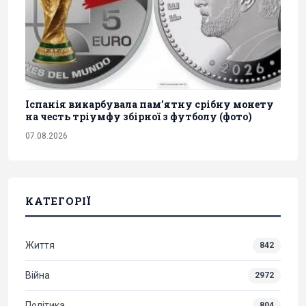
Іспанія викарбувала пам'ятну срібну монету
на честь тріумфу збірної з футболу (фото)
07.08.2026
КАТЕГОРІЇ
Життя
842
Війна
2972
Політика
804