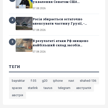
ухвалення Сенатом США...
07.08.2026
Росія збирається остаточно
4
анексувати частину Грузії, -...
07.08.2026
В результаті атаки РФ знищено
5
найбільший склад засобів...
07.08.2026
ТЕГИ
bayraktar
f-35
g20
iphone
navi
shahed-136
spacex
starlink
taurus
telegram
австралія
австрія