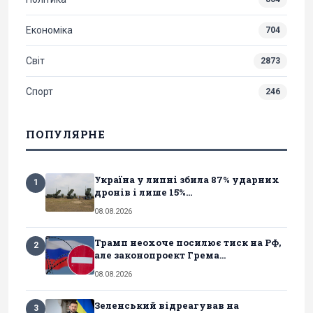
Економіка
704
Світ
2873
Спорт
246
ПОПУЛЯРНЕ
Україна у липні збила 87% ударних
1
дронів і лише 15%...
08.08.2026
Трамп неохоче посилює тиск на РФ,
2
але законопроект Грема...
08.08.2026
Зеленський відреагував на
3