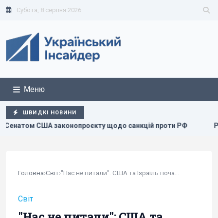
Субота, 8 серпня 2026
Меню
ШВИДКІ НОВИНИ
онопроєкту щодо санкцій проти РФ
Росія збирається оста
Головна
›
Світ
›
"Нас не питали": США та Ізраїль почали війну з...
Світ
"Нас не питали": США та