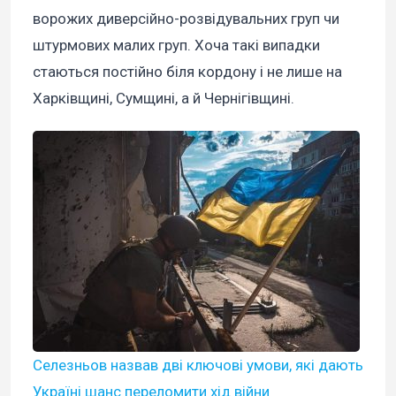
ворожих диверсійно-розвідувальних груп чи
штурмових малих груп. Хоча такі випадки
стаються постійно біля кордону і не лише на
Харківщині, Сумщині, а й Чернігівщині.
Селезньов назвав дві ключові умови, які дають
Україні шанс переломити хід війни