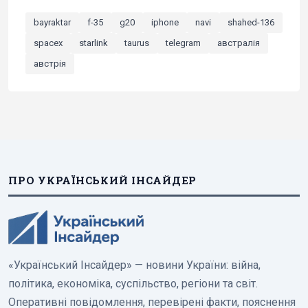
bayraktar
f-35
g20
iphone
navi
shahed-136
spacex
starlink
taurus
telegram
австралія
австрія
ПРО УКРАЇНСЬКИЙ ІНСАЙДЕР
«Український Інсайдер» — новини України: війна,
політика, економіка, суспільство, регіони та світ.
Оперативні повідомлення, перевірені факти, пояснення