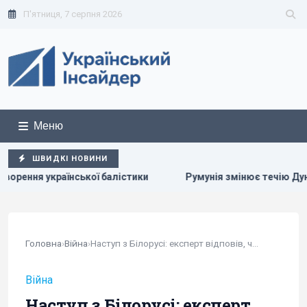
П'ятниця, 7 серпня 2026
Меню
ШВИДКІ НОВИНИ
стики
Румунія змінює течію Дунаю: для чого вона це роб
Головна
›
Війна
›
Наступ з Білорусі: експерт відповів, чи є у...
Війна
Наступ з Білорусі: експерт