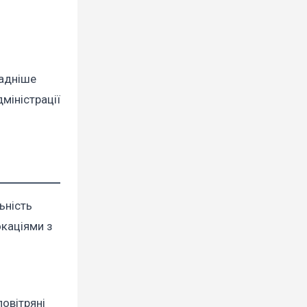
ладніше
міністрації
ьність
окаціями з
повітряні