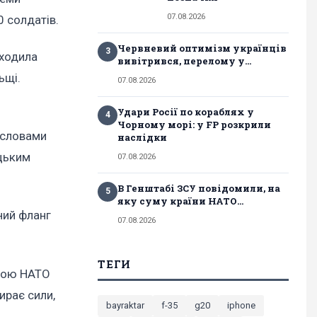
07.08.2026
0 солдатів.
Червневий оптимізм українців
3
оходила
вивітрився, перелому у...
ьщі.
07.08.2026
Удари Росії по кораблях у
4
Чорному морі: у FP розкрили
 словами
наслідки
ецьким
07.08.2026
В Генштабі ЗСУ повідомили, на
5
яку суму країни НАТО...
ний фланг
07.08.2026
ТЕГИ
етою НАТО
ирає сили,
bayraktar
f-35
g20
iphone