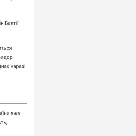
 Балтії.
иться
ридор
днак наразі
раїни вже
ть,