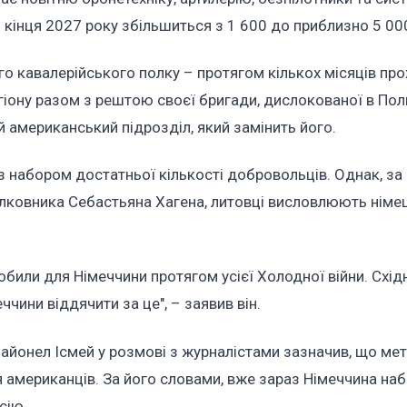
о кінця 2027 року збільшиться з 1 600 до приблизно 5 00
го кавалерійського полку – протягом кількох місяців пр
регіону разом з рештою своєї бригади, дислокованої в Пол
й американський підрозділ, який замінить його.
з набором достатньої кількості добровольців. Однак, за
олковника Себастьяна Хагена, литовці висловлюють нім
робили для Німеччини протягом усієї Холодної війни. Схід
еччини віддячити за це", – заявив він.
Лайонел Ісмей у розмові з журналістами зазначив, що м
 американців. За його словами, вже зараз Німеччина наб
сію.