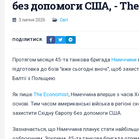
без допомоги США, - The
3 липня 2026
Світ
ПОДІЛИТИСЯ:
Протягом місяця 45-та танкова бригада
Німеччини
підготовка до боїв "вже сьогодні вночі", щоб захис
Балтії з Польщею.
Як пише
The Economist
, Німеччина вперше з часів Х
основі. Тим часом американські війська в регіоні 
захистити Східну Європу без допомоги США.
Зазначається, що Німеччина планує стати найбільш
озброєнням. Зокрема, 45-та танкова бригада отрима