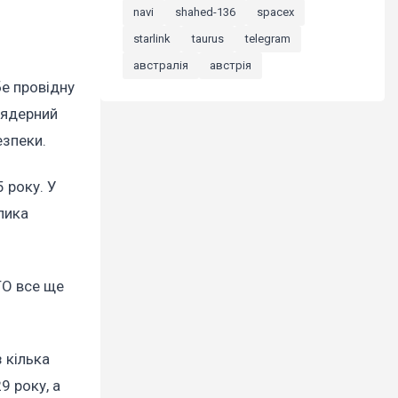
navi
shahed-136
spacex
starlink
taurus
telegram
австралія
австрія
бе провідну
 ядерний
езпеки.
 року. У
лика
ТО все ще
 кілька
9 року, а