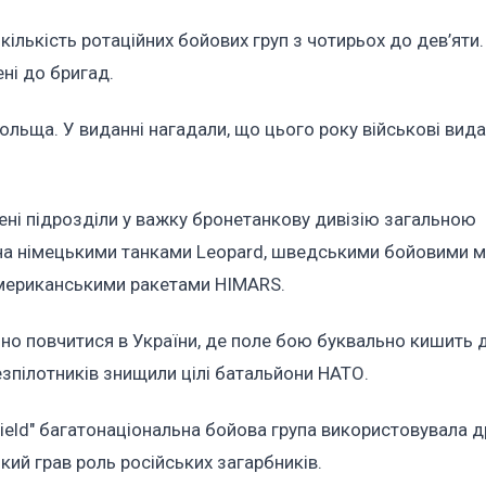
ількість ротаційних бойових груп з чотирьох до дев’яти.
ені до бригад.
ольща. У виданні нагадали, що цього року військові видат
ені підрозділи у важку бронетанкову дивізію загальною
ена німецькими танками Leopard, шведськими бойовими
американськими ракетами HIMARS.
ібно повчитися в України, де поле бою буквально кишить 
езпілотників знищили цілі батальйони НАТО.
hield" багатонаціональна бойова група використовувала д
кий грав роль російських загарбників.