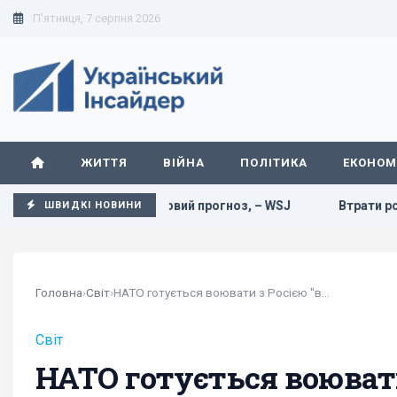
П'ятниця, 7 серпня 2026
ЖИТТЯ
ВІЙНА
ПОЛІТИКА
ЕКОНОМ
блікувала новий прогноз, – WSJ
Втрати росіян в Україні 
ШВИДКІ НОВИНИ
Головна
›
Світ
›
НАТО готується воювати з Росією "вже сьогодні...
Світ
НАТО готується воювати