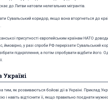
скає до Литви натовпи нелегальних мігрантів.
ати Сувальський коридор, якщо вона вторгнеться до країн
.
иканської присутності європейським країнам НАТО довод
, ймовірно, у разі спроби РФ перерізати Сувальський ко
зібрати підкріплення, а потім спробувати відбити його. О
ї.
в Україні
 тим, як розвиваються бойові дії в Україні. Приклад Ук
ію і навіть відтіснити її, якщо правильно поєднати мужніс