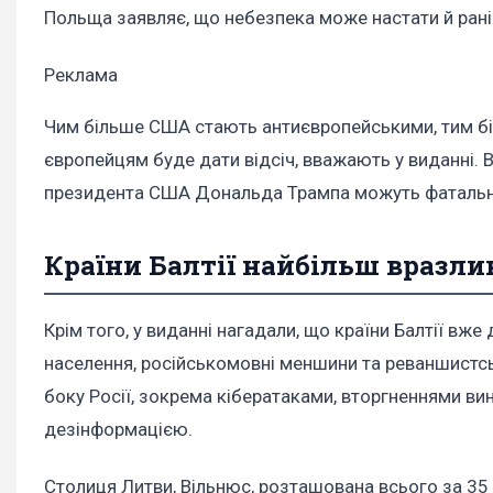
Польща заявляє, що небезпека може настати й ран
Реклама
Чим більше США стають антиєвропейськими, тим біл
європейцям буде дати відсіч, вважають у виданні. 
президента США Дональда Трампа можуть фатально
Країни Балтії найбільш вразли
Крім того, у виданні нагадали, що країни Балтії вж
населення, російськомовні меншини та реваншистсь
боку Росії, зокрема кібератаками, вторгненнями ви
дезінформацією.
Столиця Литви, Вільнюс, розташована всього за 35 к