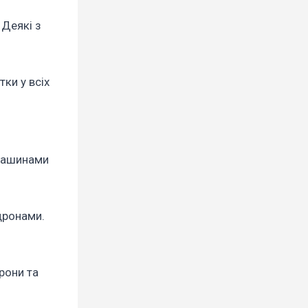
 Деякі з
ки у всіх
 машинами
дронами.
рони та