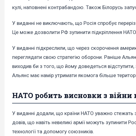
кулі, наповнені контрабандою. Також Білорусь запу
У виданні не виключають, що Росія спробує переріз
Це може дозволити РФ зупинити підкріплення НАТО
У виданні підкреслили, що через скорочення амер
переглядати свою стратегію оборони. Раніше Альянс
виходив би з того, що йому доведеться відступити, 
Альянс має намір утримати якомога більше територі
НАТО робить висновки з війни 
У виданні додали, що країни НАТО уважно стежать за
довів, що навіть невеликі армії можуть зупинити Рос
технології та допомогу союзників.