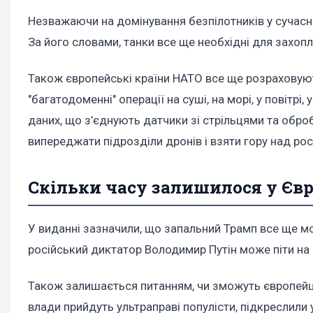
Незважаючи на домінування безпілотників у сучасній
За його словами, танки все ще необхідні для захопл
Також європейські країни НАТО все ще розраховують
"багатодоменні" операції на суші, на морі, у повітрі
даних, що з’єднують датчики зі стрільцями та обр
випереджати підрозділи дронів і взяти гору над ро
Скільки часу залишилося у Єв
У виданні зазначили, що запальний Трамп все ще м
російський диктатор Володимир Путін може піти на 
Також залишається питанням, чи зможуть європейці з
влади прийдуть ультраправі популісти, підкреслили у