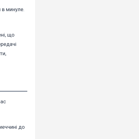
 в минуле.
ні, що
ередачі
ти,
час
меччині до