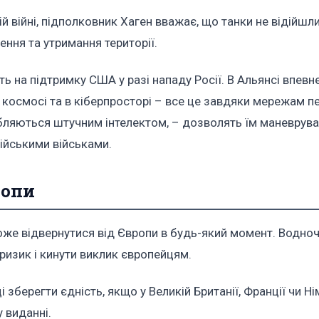
 війні, підполковник Хаген вважає, що танки не відійшли
ення та утримання території.
 на підтримку США у разі нападу Росії. В Альянсі впевне
, у космосі та в кіберпросторі – все це завдяки мережам п
обляються штучним інтелектом, – дозволять їм маневрува
сійськими військами.
ропи
оже відвернутися від Європи в будь-який момент. Водно
ризик і кинути виклик європейцям.
берегти єдність, якщо у Великій Британії, Франції чи Ні
 виданні.