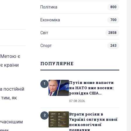
Політика
800
Економіка
700
Світ
2858
Спорт
243
 Метою є
ПОПУЛЯРНЕ
є країни
Путін може напасти
1
на НАТО вже восени:
а постійній
розвідка США...
 тим, як
07.08.2026
Втрати росіян в
2
Україні сягнули нової
сучаснішим
психологічної
позначки
теми