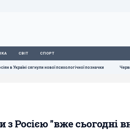
ІКА
СВІТ
СПОРТ
сягнули нової психологічної позначки
Червневий оптимізм 
 з Росією "вже сьогодні в