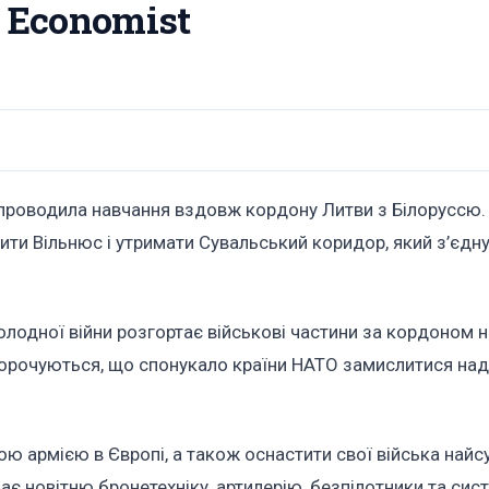
 Economist
проводила навчання вздовж кордону Литви з Білоруссю.
тити Вільнюс і утримати Сувальський коридор, який з’єдну
олодної війни розгортає військові частини за кордоном н
скорочуються, що спонукало країни НАТО замислитися над
ою армією в Європі, а також оснастити свої війська най
є новітню бронетехніку, артилерію, безпілотники та сис