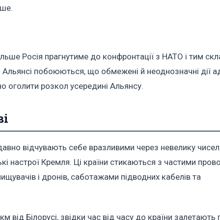
іше.
ьше Росія прагнутиме до конфронтації з НАТО і тим ск
В Альянсі побоюються, що обмежені й неоднозначні дії ад
 оголити розкол усередині Альянсу.
ві
е давно відчувають себе вразливими через невелику чисел
кі настрої Кремля. Ці країни стикаються з частими пров
нищувачів і дронів, саботажами підводних кабелів та
м від Білорусі, звідки час від часу до країни залетають 