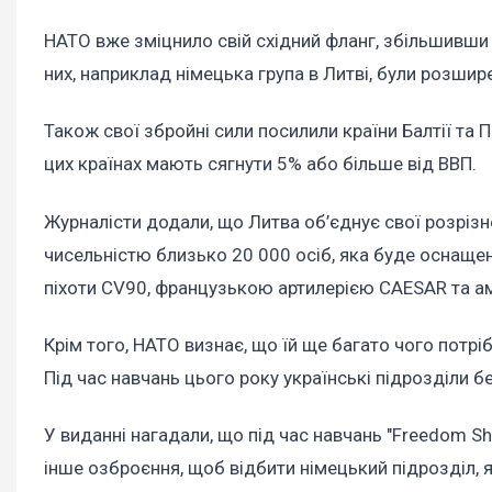
НАТО вже зміцнило свій східний фланг, збільшивши к
них, наприклад німецька група в Литві, були розшир
Також свої збройні сили посилили країни Балтії та П
цих країнах мають сягнути 5% або більше від ВВП.
Журналісти додали, що Литва об’єднує свої розрізн
чисельністю близько 20 000 осіб, яка буде оснащ
піхоти CV90, французькою артилерією CAESAR та 
Крім того, НАТО визнає, що їй ще багато чого потр
Під час навчань цього року українські підрозділи б
У виданні нагадали, що під час навчань "Freedom S
інше озброєння, щоб відбити німецький підрозділ, я