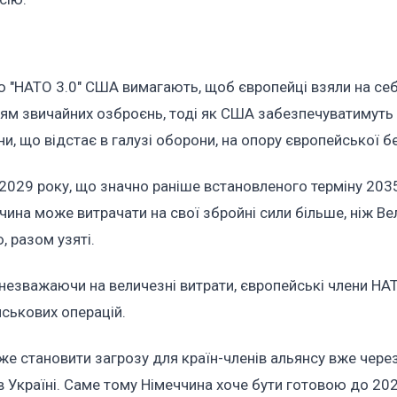
ю "НАТО 3.0" США вимагають, щоб європейці взяли на се
ням звичайних озброєнь, тоді як США забезпечуватимуть
и, що відстає в галузі оборони, на опору європейської б
2029 року, що значно раніше встановленого терміну 2035
чина може витрачати на свої збройні сили більше, ніж Ве
 разом узяті.
, незважаючи на величезні витрати, європейські члени НА
йськових операцій.
же становити загрозу для країн-членів альянсу вже через
в Україні. Саме тому Німеччина хоче бути готовою до 202