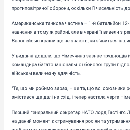
протиповітряної оборони, оскільки її чисельність д
Американська танкова частина – 1-й батальйон 12-
навчання в тому ж районі, але в червні її вивели з 
Європейські країни ще не знають, чи з’явиться інши
У виданні додали, що Німеччина зазнає труднощів і
командира багатонаціональної бойової групи підп
військам величезну вдячність.
"Те, що ми робимо зараз, – це те, що всі союзники 
змістився ще далі на схід, і тепер настала черга Нім
Перший генеральний секретар НАТО лорд Гастінгс 
на даний момент є стримування росіян та утримання
щоб не мати можливості стримувати російську агре