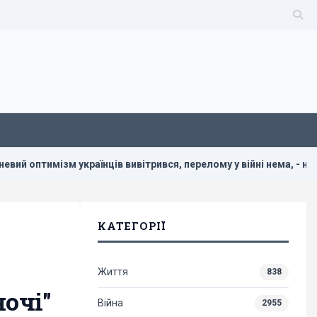
українців вивітрився, перелому у війні нема, - німецький огляд
КАТЕГОРІЇ
Життя
838
ночі"
Війна
2955