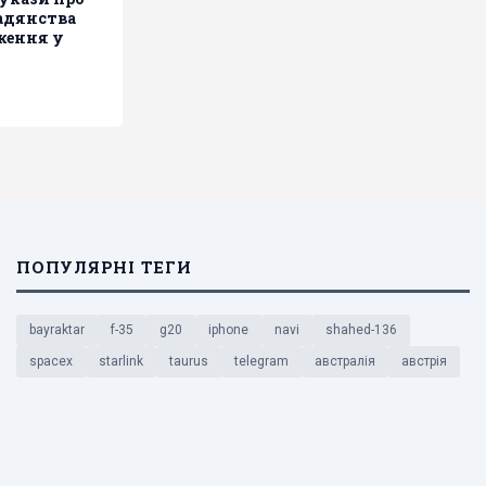
адянства
ження у
ПОПУЛЯРНІ ТЕГИ
bayraktar
f-35
g20
iphone
navi
shahed-136
spacex
starlink
taurus
telegram
австралія
австрія