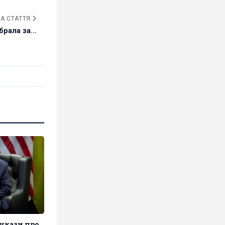
А СТАТТЯ
брала за...
укази про