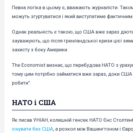
Певна логіка в цьому є, вважають журналісти. Таком
можуть згуртуватися і який виступатиме фактичним 
Однак реальність є такою, що США вже зараз діють 
зауважують, що після гренландської кризи цієї зим
захисту з боку Америки.
The Economist визнає, що перебудова НАТО з ураху
тому цим потрібно займатися вже зараз, доки США 
робити".
НАТО і США
Як писав УНІАН, колишній генсек НАТО Єнс Столте
існувати без США
, а розкол між Вашингтоном і Євр