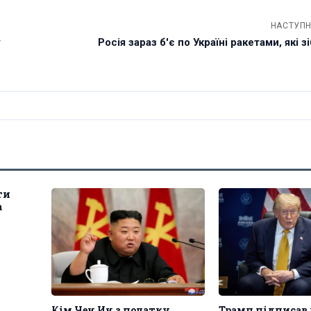
НАСТУПН
у
Росія зараз б'є по Україні ракетами, які зі
ти
а
Кім Чен Ин з початку
Трамп підписав 