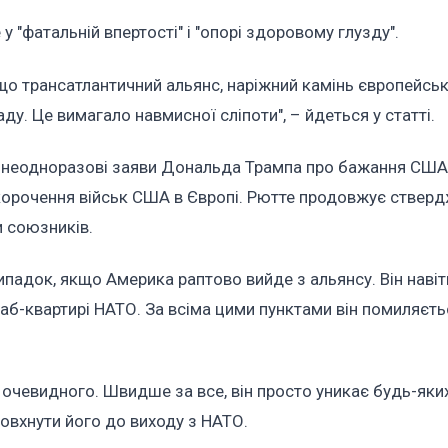
у "фатальній впертості" і "опорі здоровому глузду".
що трансатлантичний альянс, наріжний камінь європейсь
у. Це вимагало навмисної сліпоти", – йдеться у статті.
є неодноразові заяви Дональда Трампа про бажання США
скорочення військ США в Європі. Рютте продовжує ствер
и союзників.
випадок, якщо Америка раптово вийде з альянсу. Він навіт
б-квартирі НАТО. За всіма цими пунктами він помиляєтьс
очевидного. Швидше за все, він просто уникає будь-яких 
товхнути його до виходу з НАТО.