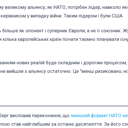
у великому альянсу, як НАТО, потрібен лідер, навколо як
керівником у випадку війни. Таким лідером і були США.
більше як опонент і суперник Європи, а не її союзник. Ж
и кілька європейських країн почати таємно планувати існ
ванням нових реалій буде складним і дорогим процесом,
не вийшли з альянсу остаточно. Це "менш ризиковано, ні
нберг висловив переконання, що
нинішній формат НАТО н
опою став найглибшим за останні десятиліття. За його сл