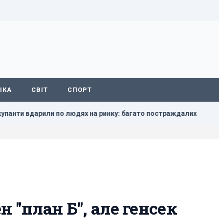
ІКА
СВІТ
СПОРТ
по людях на ринку: багато постраждалих
Повітряні сили 
 "план Б", але генсек