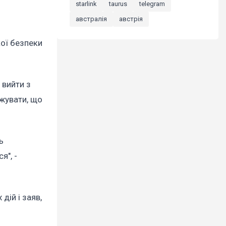
starlink
taurus
telegram
австралія
австрія
кої безпеки
 вийти з
джувати, що
ь
я", -
дій і заяв,