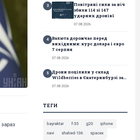
Повітряні сили за ніч
3
збили 114 зі 147
ударних дронів1
07.08.2026
Валюта дорожчає перед
4
вихідними: курс долара і євро
7 серпня
07.08.2026
Дрони поцілили у склад
5
Wildberries в Єкатеринбурзі за...
07.08.2026
ТЕГИ
bayraktar
f-35
g20
iphone
 зараз
navi
shahed-136
spacex