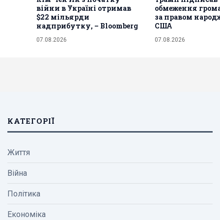
війни в Україні отримав
обмеження гром
$22 мільярди
за правом народ
надприбутку, – Bloomberg
США
07.08.2026
07.08.2026
КАТЕГОРІЇ
Життя
Війна
Політика
Економіка