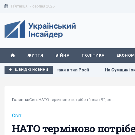
П'ятниця, 7 серпня 2026
ЖИТТЯ
ВІЙНА
ПОЛІТИКА
ЕКОНОМ
калацією атаки в тил Росії
На Сумщині окупанти вдарили 
ШВИДКІ НОВИНИ
Головна
›
Світ
›
НАТО терміново потрібен "план Б", але генсек...
Світ
НАТО терміново потрібен