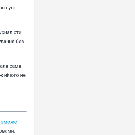
ого усі
урналісти
ування без
 але саме
ж нічого не
е зможе
овами,