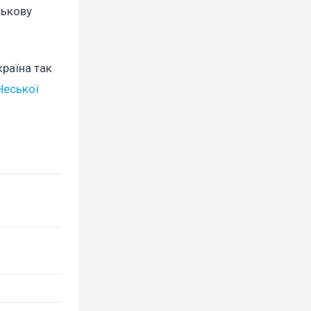
ськову
країна так
Чеської