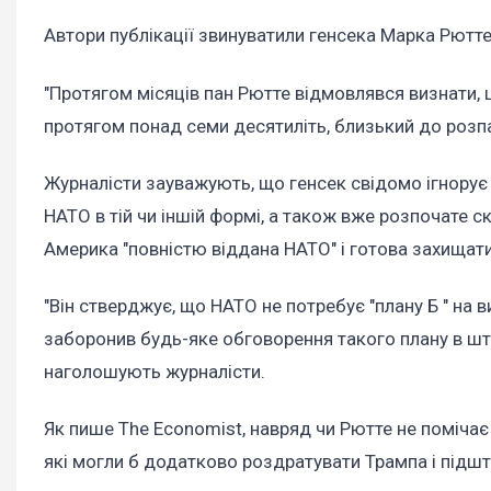
Автори публікації звинуватили генсека Марка Рютте 
"Протягом місяців пан Рютте відмовлявся визнати, 
протягом понад семи десятиліть, близький до розпад
Журналісти зауважують, що генсек свідомо ігнору
НАТО в тій чи іншій формі, а також вже розпочате 
Америка "повністю віддана НАТО" і готова захищат
"Він стверджує, що НАТО не потребує "плану Б " на 
заборонив будь-яке обговорення такого плану в шта
наголошують журналісти.
Як пише The Economist, навряд чи Рютте не помічає 
які могли б додатково роздратувати Трампа і підш