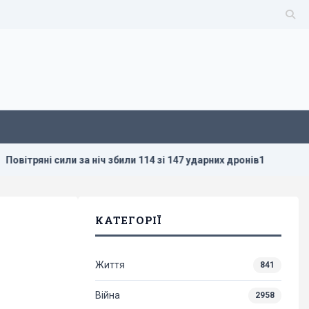
за ніч збили 114 зі 147 ударних дронів1
Валюта дорожчає 
КАТЕГОРІЇ
Життя
841
Війна
2958