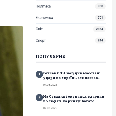
Політика
800
Економіка
701
Світ
2864
Спорт
244
ПОПУЛЯРНЕ
Генсек ООН засудив масовані
1
удари по Україні, але назвав...
07.08.2026
На Сумщині окупанти вдарили
2
по людях на ринку: багато...
07.08.2026