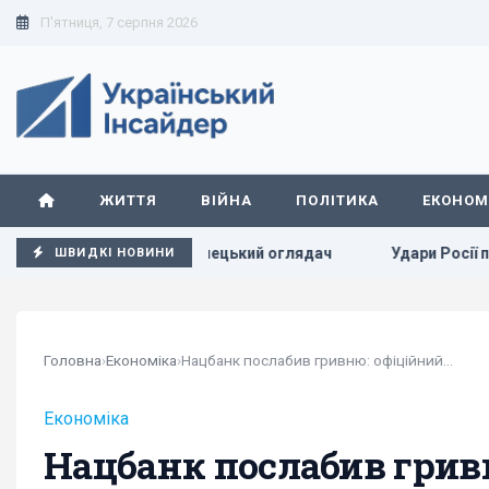
П'ятниця, 7 серпня 2026
ЖИТТЯ
ВІЙНА
ПОЛІТИКА
ЕКОНОМ
ому у війні нема, - німецький оглядач
Удари Росії по ко
ШВИДКІ НОВИНИ
Головна
›
Економіка
›
Нацбанк послабив гривню: офіційний курс валют...
Економіка
Нацбанк послабив грив