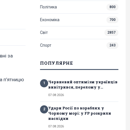
Політика
800
Економіка
700
Світ
2857
Спорт
243
вні за
ПОПУЛЯРНЕ
на п’ятницю
Червневий оптимізм українців
1
вивітрився, перелому у...
07.08.2026
Удари Росії по кораблях у
2
Чорному морі: у FP розкрили
наслідки
07.08.2026