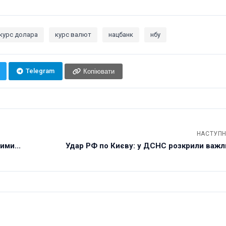
курс долара
курс валют
нацбанк
нбу
Telegram
Копіювати
НАСТУПН
ими...
Удар РФ по Києву: у ДСНС розкрили важли