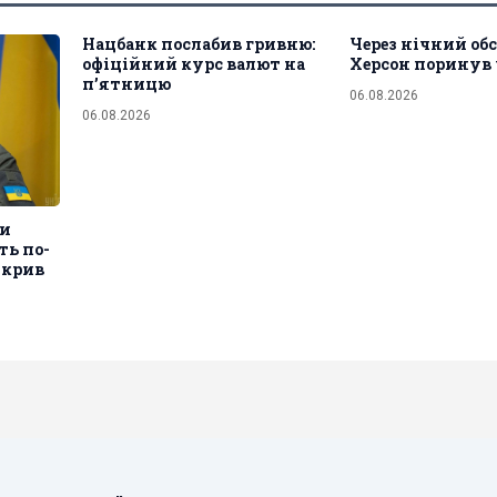
Нацбанк послабив гривню:
Через нічний об
офіційний курс валют на
Херсон поринув 
п’ятницю
06.08.2026
06.08.2026
ти
ть по-
зкрив