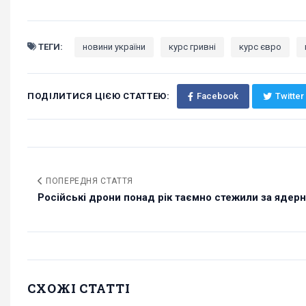
ТЕГИ:
новини україни
курс гривні
курс євро
ПОДІЛИТИСЯ ЦІЄЮ СТАТТЕЮ:
Facebook
Twitter
ПОПЕРЕДНЯ СТАТТЯ
Російські дрони понад рік таємно стежили за ядерн
СХОЖІ СТАТТІ