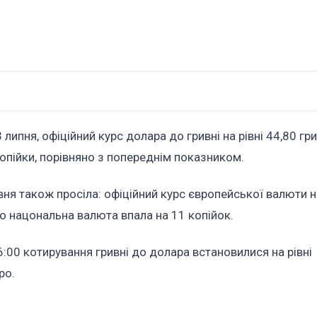
липня, офіційний курс долара до гривні на рівні 44,80 гри
опійки, порівняно з попереднім показником.
вня також просіла: офіційний курс європейської валюти 
бто нацональна валюта впала на 11 копійок.
:00 котирування гривні до долара встановилися на рівні
ро.