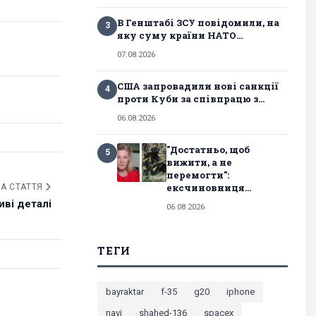
В Генштабі ЗСУ повідомили, на
3
яку суму країни НАТО...
07.08.2026
США запровадили нові санкції
4
проти Куби за співпрацю з...
06.08.2026
"Достатньо, щоб
5
вижити, а не
перемогти":
ексчиновниця...
А СТАТТЯ
ві деталі
06.08.2026
ТЕГИ
bayraktar
f-35
g20
iphone
navi
shahed-136
spacex