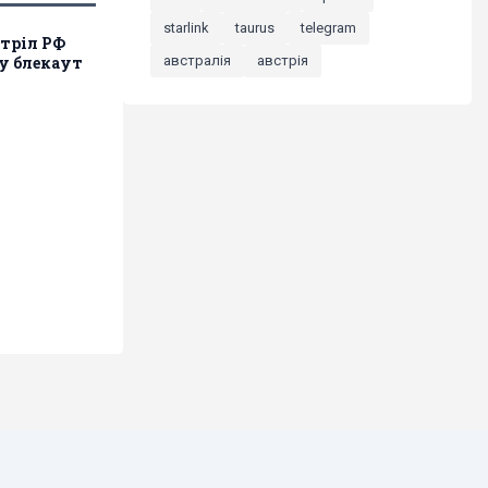
starlink
taurus
telegram
стріл РФ
австралія
австрія
у блекаут