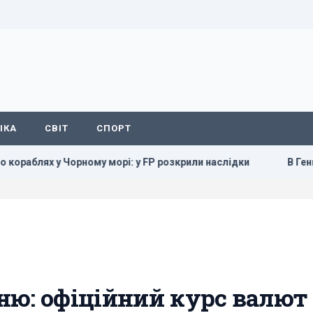
ІКА
СВІТ
СПОРТ
раблях у Чорному морі: у FP розкрили наслідки
В Генштабі
ню: офіційний курс валют