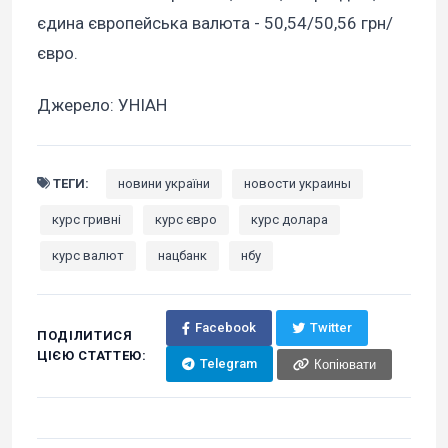
єдина європейська валюта - 50,54/50,56 грн/
євро.
Джерело: УНІАН
ТЕГИ:
новини україни
новости украины
курс гривні
курс євро
курс долара
курс валют
нацбанк
нбу
Facebook
Twitter
ПОДІЛИТИСЯ
ЦІЄЮ СТАТТЕЮ:
Telegram
Копіювати