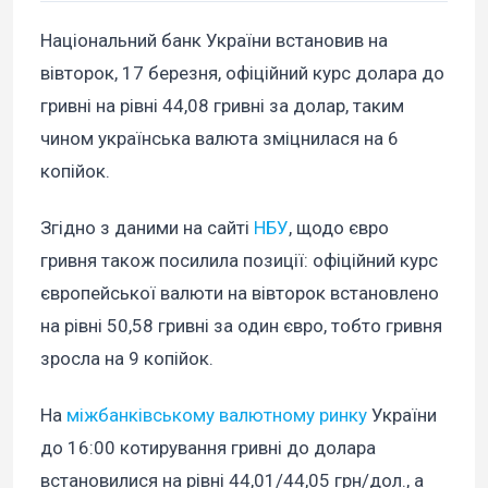
Національний банк України встановив на
вівторок, 17 березня, офіційний курс долара до
гривні на рівні 44,08 гривні за долар, таким
чином українська валюта зміцнилася на 6
копійок.
Згідно з даними на сайті
НБУ
, щодо євро
гривня також посилила позиції: офіційний курс
європейської валюти на вівторок встановлено
на рівні 50,58 гривні за один євро, тобто гривня
зросла на 9 копійок.
На
міжбанківському валютному ринку
України
до 16:00 котирування гривні до долара
встановилися на рівні 44,01/44,05 грн/дол., а