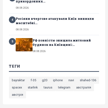
прикордонних...
08.08.2026
Росіяни вчергове атакували Київ: виникли
4
масштабні...
08.08.2026
РФ повністю знищила житловий
5
будинок на Київщині:...
08.08.2026
ТЕГИ
bayraktar
f-35
g20
iphone
navi
shahed-136
spacex
starlink
taurus
telegram
австралія
австрія