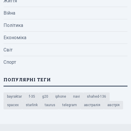
Життя
Війна
Політика
Економіка
Світ
Спорт
ПОПУЛЯРНІ ТЕГИ
bayraktar
f-35
g20
iphone
navi
shahed-136
spacex
starlink
taurus
telegram
австралія
австрія