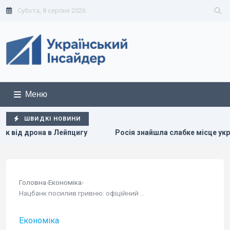
Субота, 8 серпня 2026
Меню
ШВИДКІ НОВИНИ
Лейпцигу
Росія знайшла слабке місце української ППО, не
Головна
›
Економіка
›
Нацбанк посилив гривню: офіційний курс валют...
Економіка