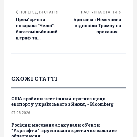
ПОПЕРЕДНЯ СТАТТЯ
НАСТУПНА СТАТТЯ
Прем’єр-ліга
Британія і Німеччина
покарала "Челсі":
відповіли Трампу на
багатомільйонний
прохання...
штраф та...
СХОЖІ СТАТТІ
США зробили невтішний прогноз щодо
експорту українського збіжжя, - Bloomberg
07.08.2026
Росіяни масовано атакували обʼєкти
"Укрнафти": зруйновано критично важливе
обладнання