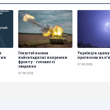
ч
Генштаб назвав
Українців здив
рних
найскладніші напрямки
прогнозом на п
фронту - головне зі
07.08.2026
зведення
07.08.2026