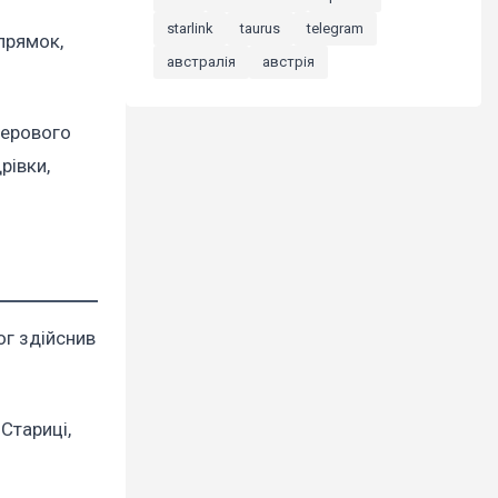
starlink
taurus
telegram
прямок,
австралія
австрія
черового
рівки,
ог здійснив
Стариці,