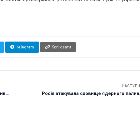
Telegram
Копіювати
НАСТУПН
ив...
Росія атакувала сховище ядерного палива