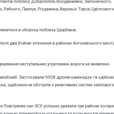
пантів поблизу Добропілля, Воздвижівки, Залізничного,
, Рибного, Прилук, Різдвянки, Верхньої Терси, Цвіткового
клинитися в оборону поблизу Щербаків.
ося два бойові зіткнення в районах Антонівського мосту
рмування наступальних угруповань ворога не виявлено.
авіабомб. Застосували 9928 дронів-камікадзе та здійсн
ійськ, здійснюючи обстріли з реактивних систем залповог
ія Повітряних сил ЗСУ успішно уразила три райони зосе
 ворожі артилерійські установки та вісім пунктів управл