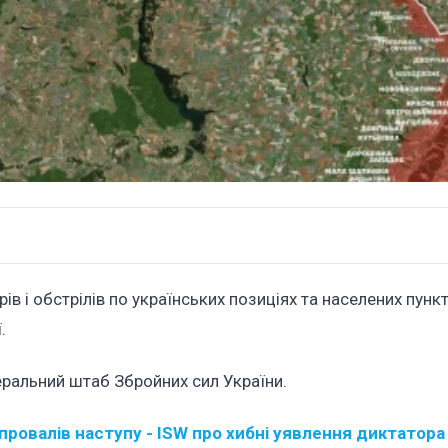
в і обстрілів по українських позиціях та населених пункт
.
ральний штаб Збройних сил України.
 провалів наступу - ISW про хибні уявлення диктатора