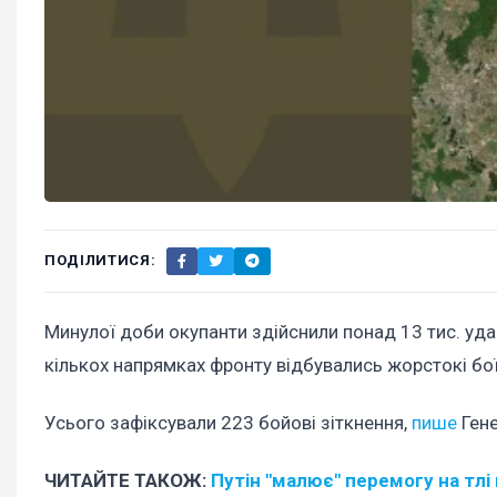
ПОДІЛИТИСЯ:
Минулої доби окупанти здійснили понад 13 тис. ударі
кількох напрямках фронту відбувались жорстокі бої
Усього зафіксували 223 бойові зіткнення,
пише
Гене
ЧИТАЙТЕ ТАКОЖ:
Путін "малює" перемогу на тлі