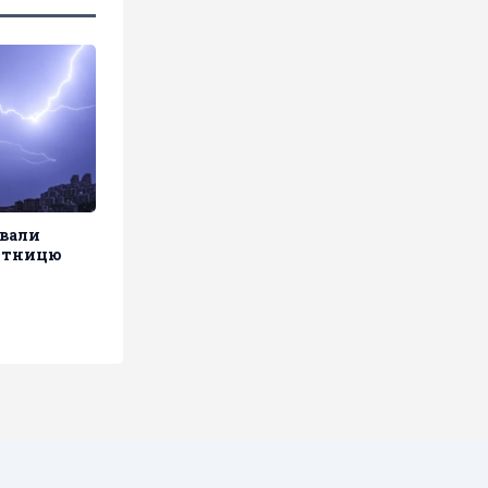
ували
'ятницю