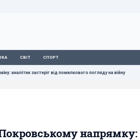
ІКА
СВІТ
СПОРТ
стеріг від помилкового погляду на війну
Маск не дозволив
 Покровському напрямку: