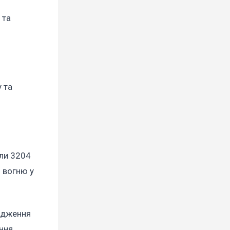
 та
 та
или 3204
о вогню у
редження
іння