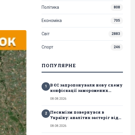
Політика
808
Економіка
705
Світ
2883
Спорт
246
ПОПУЛЯРНЕ
В ЄС запропонували нову схему
1
конфіскації заморожених...
08.08.2026
Песимізм повернувся в
2
Україну: аналітик застеріг від...
08.08.2026