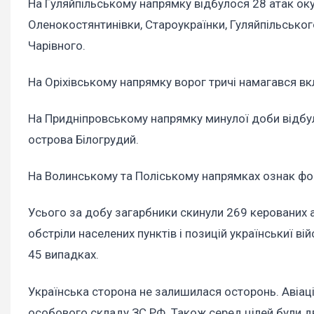
На Гуляйпільському напрямку відбулося 28 атак оку
Оленокостянтинівки, Староукраїнки, Гуляйпільського
Чарівного.
На Оріхівському напрямку ворог тричі намагався в
На Придніпровському напрямку минулої доби відбул
острова Білогрудий.
На Волинському та Поліському напрямках ознак фо
Усього за добу загарбники скинули 269 керованих 
обстріли населених пунктів і позицій українськиї в
45 випадках.
Українська сторона не залишилася осторонь. Авіац
особового складу ЗС РФ. Також серед цілей були дві