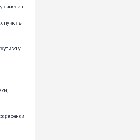
уп'янська.
х пунктів
нутися у
вки,
скресенки,