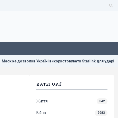
 Україні використовувати Starlink для ударів по Росії, - The Atla
КАТЕГОРІЇ
Життя
842
Війна
2983