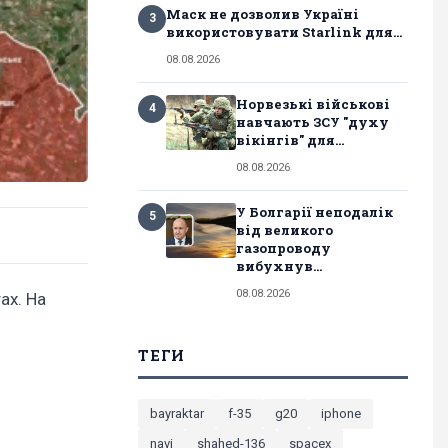
Маск не дозволив Україні
3
використовувати Starlink для...
08.08.2026
Норвезькі військові
4
навчають ЗСУ "духу
вікінгів" для...
08.08.2026
У Болгарії неподалік
5
від великого
газопроводу
вибухнув...
08.08.2026
ах. На
ТЕГИ
bayraktar
f-35
g20
iphone
navi
shahed-136
spacex