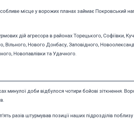
Особливе місце у ворожих планах займає Покровський на
мових дій агресора в районах Торецького, Софіївки, Ку
о, Вільного, Нового Донбасу, Заповідного, Новоолександ
иного, Новопавлівки та Удачного.
х минулої доби відбулося чотири бойові зіткнення. Вор
в.
ять разів штурмував позиції наших підрозділів поблизу 