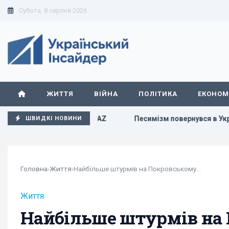
Субота, 8 серпня 2026
ЖИТТЯ
ВІЙНА
ПОЛІТИКА
ЕКОНОМ
ів РФ, - FAZ
Песимізм повернувся в Україну: аналітик за
ШВИДКІ НОВИНИ
Головна
›
Життя
›
Найбільше штурмів на Покровському напрямку:...
Життя
Найбільше штурмів на