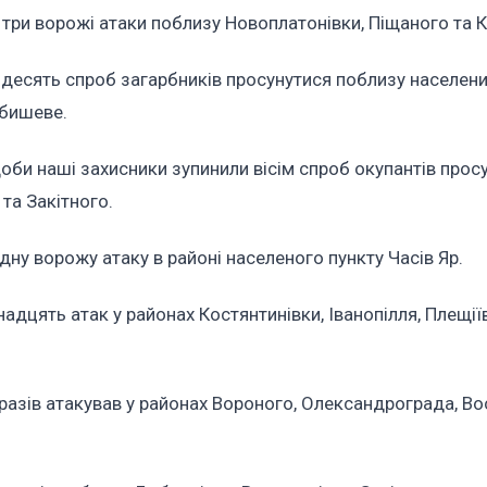
три ворожі атаки поблизу Новоплатонівки, Піщаного та К
 десять спроб загарбників просунутися поблизу населени
обишеве.
би наші захисники зупинили вісім спроб окупантів просу
та Закітного.
ну ворожу атаку в районі населеного пункту Часів Яр.
дцять атак у районах Костянтинівки, Іванопілля, Плещії
азів атакував у районах Вороного, Олександрограда, Во