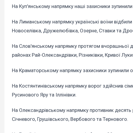
На Куп'янському напрямку наші захисники зупинили 
На Лиманському напрямку українські воїни відбили
Новоселівка, Дружелюбівка, Озерне, Ставки та Др
На Слов'янському напрямку протягом вчорашньої до
районах Рай-Олександрівки, Різниківки, Кривої Луки 
На Краматорському напрямку захисники зупинили од
На Костянтинівському напрямку ворог здійснив сімна
Русинового Яру та Іллінівки.
На Олександрівському напрямку противник десять р
Січневого, Грушівського, Вербового та Тернового.