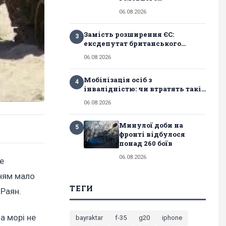
06.08.2026
Замість розширення ЄС:
3
ексдепутат британського...
06.08.2026
Мобілізація осіб з
4
інвалідністю: чи втратять такі...
06.08.2026
Минулої доби на
5
фронті відбулося
понад 260 боїв
06.08.2026
е
нням мало
ТЕГИ
 Раян.
а морі не
bayraktar
f-35
g20
iphone