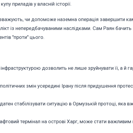
упу приладів у власній історії.
 зважують, чи допоможе наземна операція завершити кам
лікт із непередбачуваними наслідками. Сам Раян бачить 
ентів "проти" цього.
нфраструктурою дозволить не лише зруйнувати її, а й г
літичних змін усередині Ірану після придушення протесті
атен стабілізувати ситуацію в Ормузькій протоці, яка в
 нафтовий термінал на острові Харг, може стати важливим