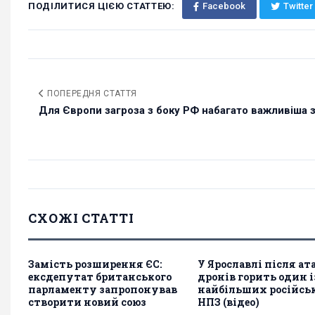
ПОДІЛИТИСЯ ЦІЄЮ СТАТТЕЮ:
Facebook
Twitter
ПОПЕРЕДНЯ СТАТТЯ
Для Європи загроза з боку РФ набагато важливіша за
СХОЖІ СТАТТІ
Замість розширення ЄС:
У Ярославлі після ат
ексдепутат британського
дронів горить один і
парламенту запропонував
найбільших російсь
створити новий союз
НПЗ (відео)