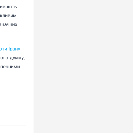
тивність
ожливим.
значних
ти Ірану
його думку,
езпечними