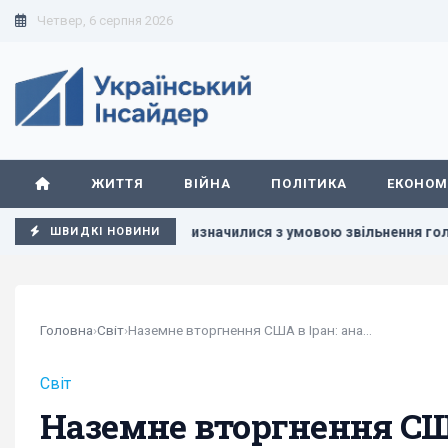
Четвер, 6 серпня 2026
ЖИТТЯ
ВІЙНА
ПОЛІТИКА
ЕКОНОМ
"Динамо" визначилися з умовою звільнення головного тренера –
ШВИДКІ НОВИНИ
Головна
›
Світ
›
Наземне вторгнення США в Іран: аналітик навів...
Світ
Наземне вторгнення США