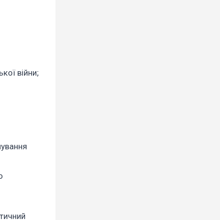
кої війни;
мування
о
ітичний