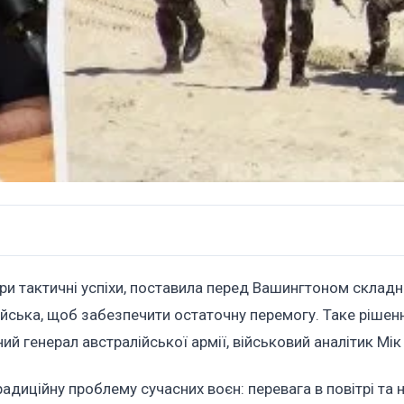
при тактичні успіхи, поставила перед Вашингтоном складн
 війська, щоб забезпечити остаточну перемогу. Таке ріше
ий генерал австралійської армії, військовий аналітик Мік
диційну проблему сучасних воєн: перевага в повітрі та н