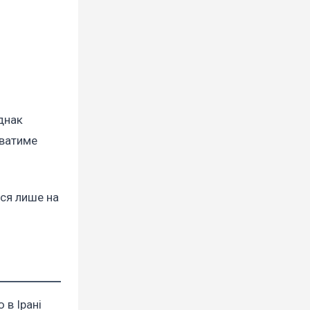
днак
иватиме
ься лише на
 в Ірані