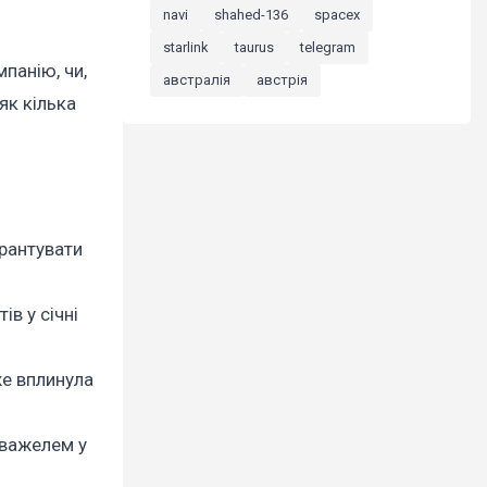
navi
shahed-136
spacex
starlink
taurus
telegram
панію, чи,
австралія
австрія
як кілька
арантувати
в у січні
же вплинула
 важелем у