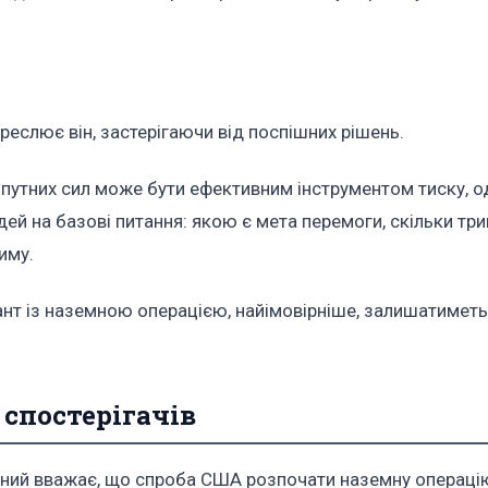
дкреслює він, застерігаючи від поспішних рішень.
путних сил може бути ефективним інструментом тиску, о
дей на базові питання: якою є мета перемоги, скільки тр
иму.
іант із наземною операцією, найімовірніше, залишатимет
 спостерігачів
ний вважає, що спроба США розпочати наземну операцію