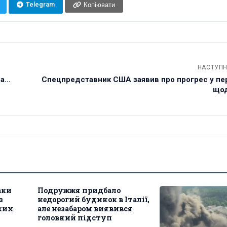
Telegram
Копіювати
НАСТУПН
...
Спецпредставник США заявив про прогрес у пе
щод
аки
Подружжя придбало
з
недорогий будинок в Італії,
ких
але незабаром виявився
головний підступ