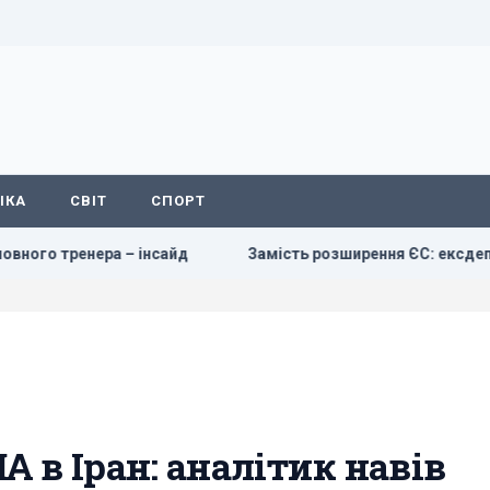
ІКА
СВІТ
СПОРТ
 інсайд
Замість розширення ЄС: ексдепутат британсько
 в Іран: аналітик навів