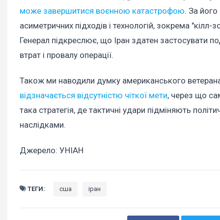
може завершитися воєнною катастрофою
. За йог
асиметричних підходів і технологій, зокрема "кілл
Генерал підкреслює, що Іран здатен застосувати по
втрат і провалу операції.
Також ми наводили думку американського ветерана 
відзначається відсутністю чіткої мети
, через що са
така стратегія, де тактичні удари підміняють полі
наслідками.
Джерело: УНІАН
ТЕГИ:
сша
іран