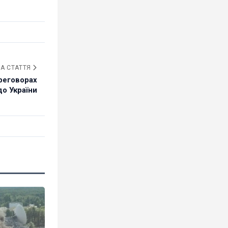
А СТАТТЯ
реговорах
о України