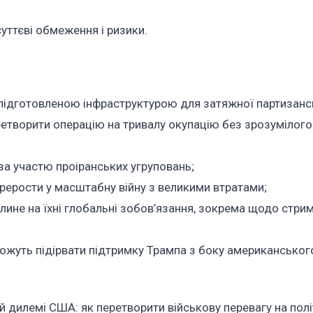
уттєві обмеження і ризики.
і підготовленою інфраструктурою для затяжної партизансь
еретворити операцію на тривалу окупацію без зрозумілого
 за участю проіранських угруповань;
ерости у масштабну війну з великими втратами;
лине на їхні глобальні зобов’язання, зокрема щодо стри
можуть підірвати підтримку Трампа з боку американськог
й дилемі США: як перетворити військову перевагу на пол