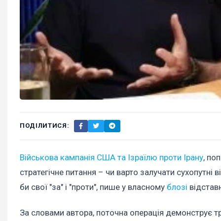
ПОДІЛИТИСЯ:
Військова кампанія США та Ізраїлю проти Ірану
, по
стратегічне питання – чи варто залучати сухопутні
би свої "за" і "проти", пише у власному
блозі
відставн
За словами автора, поточна операція демонструє тра