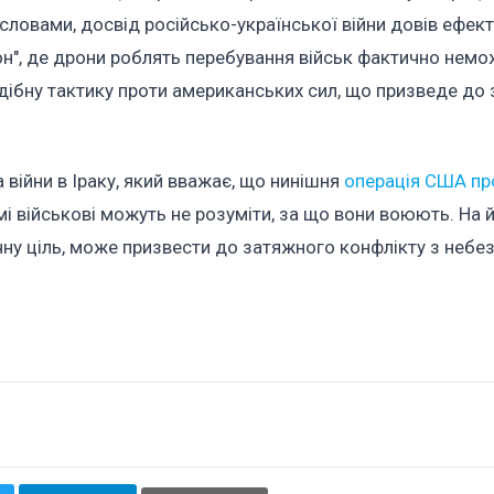
о словами, досвід російсько-української війни довів ефек
-зон", де дрони роблять перебування військ фактично нем
дібну тактику проти американських сил, що призведе до 
війни в Іраку, який вважає, що нинішня
операція США про
мі військові можуть не розуміти, за що вони воюють. На 
тичну ціль, може призвести до затяжного конфлікту з неб