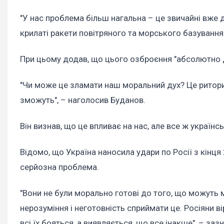
"У нас проблема більш нагальна – це звичайні вже д
крилаті ракети повітряного та морського базування і
При цьому додав, що цього озброєння "абсолютно 
"Чи може це зламати наш моральний дух? Це риторичн
зможуть", – наголосив Буданов.
Він визнав, що це впливає на нас, але все ж українськ
Відомо, що Україна наносила удари по Росії з кінця 
серйозна проблема.
"Вони не були морально готові до того, що можуть 
нерозуміння і неготовність сприймати це. Росіяни ві
всі їх бояться, а виявляється, що все інакше", – за