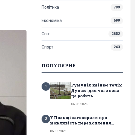
Політика
799
Економіка
699
Світ
2852
Спорт
243
ПОПУЛЯРНЕ
Румунія змінює течію
1
Дунаю: для чого вона
це робить
06.08.2026
У Польщі заговорили про
2
можливість перехоплення...
06.08.2026