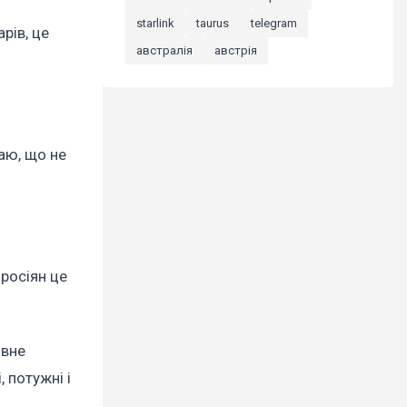
starlink
taurus
telegram
рів, це
австралія
австрія
аю, що не
 росіян це
овне
 потужні і