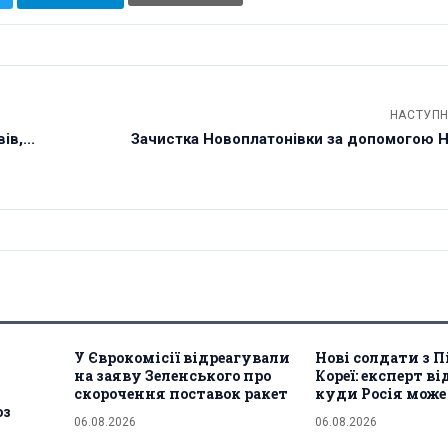
НАСТУПН
в,...
Зачистка Новоплатонівки за допомогою НР
У Єврокомісії відреагували
Нові солдати з П
на заяву Зеленського про
Кореї: експерт ві
скорочення поставок ракет
куди Росія може
оз
06.08.2026
06.08.2026