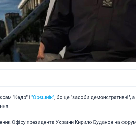
ксам "Кедр" і
"Орєшнік"
, бо це "засоби демонстративні", а
ння.
івник Офісу президента України Кирило Буданов на форум