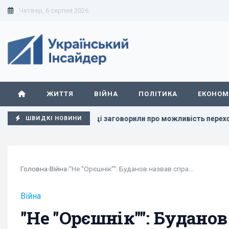
Четвер, 6 серпня 2026
ЖИТТЯ
ВІЙНА
ПОЛІТИКА
ЕКОНОМ
У Польщі заговорили про можливість перехоплення російськ
ШВИДКІ НОВИНИ
Головна
›
Війна
›
"Не "Орєшнік"": Буданов назвав справжню...
Війна
"Не "Орєшнік"": Будано