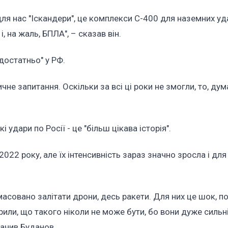
ля нас "Іскандери", це комплекси С-400 для наземних уда
, на жаль, БПЛА", – сказав він.
достатньо" у РФ.
е запитання. Оскільки за всі ці роки не змогли, то, дум
і удари по Росії - це "більш цікава історія".
2022 року, але їх інтенсивність зараз значно зросла і для
масовано залітати дрони, десь ракети. Для них це шок, п
рили, що такого ніколи не може бути, бо вони дуже сильні,
значив Буданов.