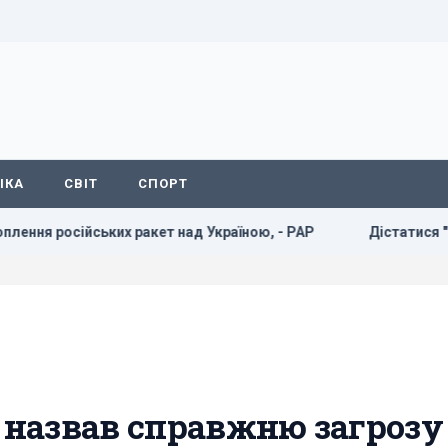
ІКА
СВІТ
СПОРТ
их ракет над Україною, - PAP
Дістатися "нуля" стає май
в назвав справжню загрозу