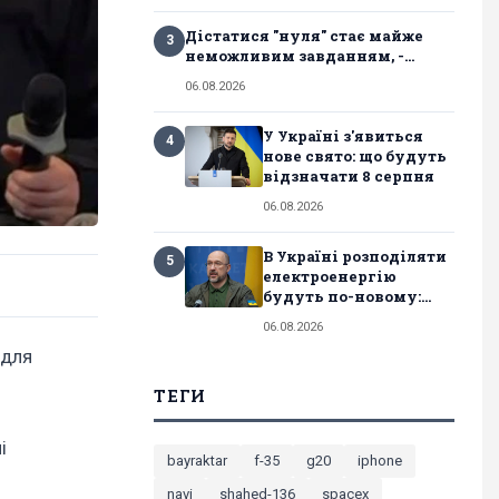
Дістатися "нуля" стає майже
3
неможливим завданням, -...
06.08.2026
У Україні з'явиться
4
нове свято: що будуть
відзначати 8 серпня
06.08.2026
В Україні розподіляти
5
електроенергію
будуть по-новому:...
06.08.2026
 для
ТЕГИ
і
bayraktar
f-35
g20
iphone
navi
shahed-136
spacex