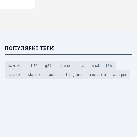
ПОПУЛЯРНІ ТЕГИ
bayraktar
f-35
g20
iphone
navi
shahed-136
spacex
starlink
taurus
telegram
австралія
австрія