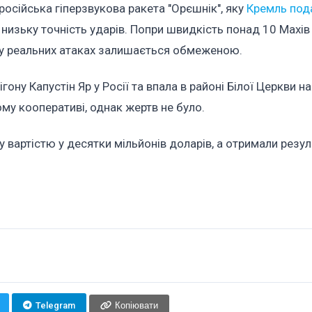
осійська гіперзвукова ракета "Орєшнік", яку
Кремль под
 низьку точність ударів. Попри швидкість понад 10 Махів 
ь у реальних атаках залишається обмеженою.
ону Капустін Яр у Росії та впала в районі Білої Церкви на
му кооперативі, однак жертв не було.
у вартістю у десятки мільйонів доларів, а отримали резул
Telegram
Копіювати