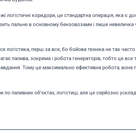
і логістичні коридори, це стандартна операція, яка є до
зить пальне в основному бензовозами і лише невеличка 
все логістика, перш за все, бо бойова техніка не так часто
агає палива, зокрема і робота генераторів, тобто це все 
авдання. Тому це максимально ефективна робота, вона п
и по паливних об’єктах, логістиці, але це серйозно ускла