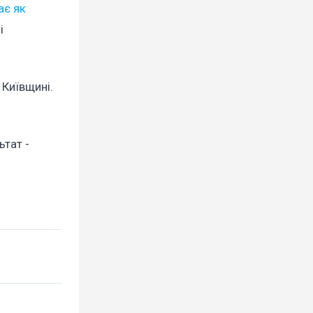
ає як
і
 Київщині.
ьтат -