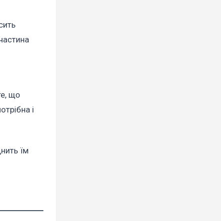
сить
частина
те, що
отрібна і
днить їм