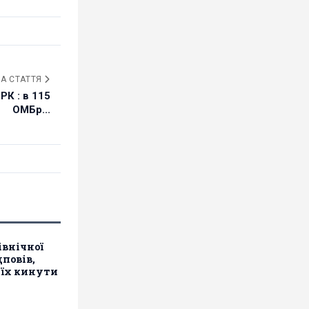
А СТАТТЯ
К : в 115
ОМБр...
івнічної
дповів,
 їх кинути