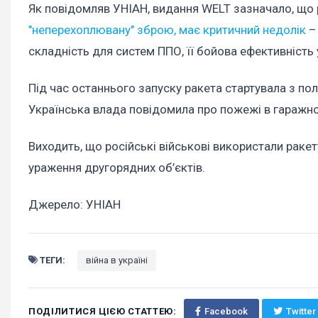
Як повідомляв УНІАН, видання WELT зазначало, що р
"неперехоплювану" зброю, має критичний недолік
–
складність для систем ППО, її бойова ефективніст
Під час останнього запуску ракета стартувала з поліг
Українська влада повідомила про пожежі в гаражно
Виходить, що російські військові використали ракет
ураження другорядних об’єктів.
Джерело: УНІАН
ТЕГИ:
війна в україні
ПОДІЛИТИСЯ ЦІЄЮ СТАТТЕЮ:
Facebook
Twitter