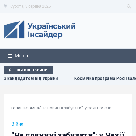
Субота, 8 серпня 2026
Меню
ШВИДКІ НОВИНИ
 України
Космічна програма Росії залежить від Китаю: З
Головна
›
Війна
›
"Не повинні забувати": у Чехії пояснили, що...
Війна
"Не повинні забувати": у Чехії