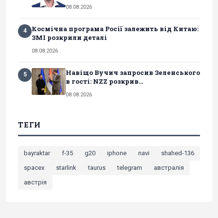
08.08.2026
Космічна програма Росії залежить від Китаю:
4
ЗМІ розкрили деталі
08.08.2026
Навіщо Вучич запросив Зеленського
5
в гості: NZZ розкрив...
08.08.2026
ТЕГИ
bayraktar
f-35
g20
iphone
navi
shahed-136
spacex
starlink
taurus
telegram
австралія
австрія