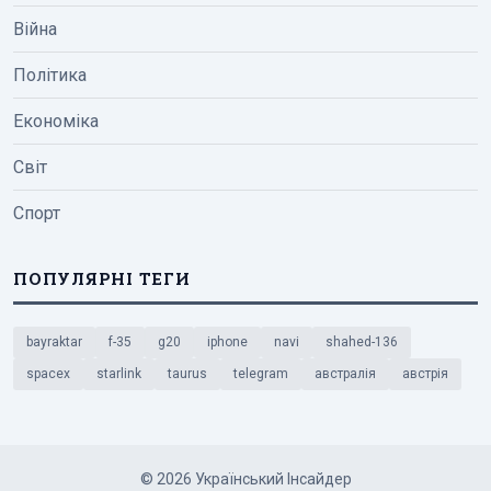
Війна
Політика
Економіка
Світ
Спорт
ПОПУЛЯРНІ ТЕГИ
bayraktar
f-35
g20
iphone
navi
shahed-136
spacex
starlink
taurus
telegram
австралія
австрія
© 2026 Український Інсайдер