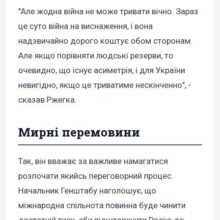
"Але жодна війна не може тривати вічно. Зараз
це суто війна на виснаження, і вона
надзвичайно дорого коштує обом сторонам.
Але якщо порівняти людські резерви, то
очевидно, що існує асиметрія, і для України
невигідно, якщо це триватиме нескінченно", -
сказав Ржегка.
Мирні перемовини
Так, він вважає за важливе намагатися
розпочати якийсь переговорний процес.
Начальник Генштабу наголошує, що
міжнародна спільнота повинна буде чинити
достатній тиск, аби підштовхнути Росію до