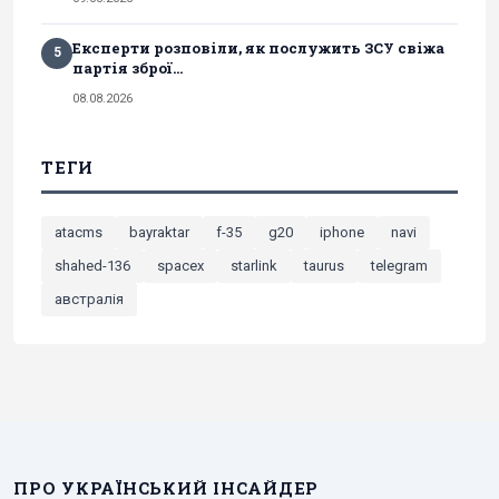
Експерти розповіли, як послужить ЗСУ свіжа
5
партія зброї...
08.08.2026
ТЕГИ
atacms
bayraktar
f-35
g20
iphone
navi
shahed-136
spacex
starlink
taurus
telegram
австралія
ПРО УКРАЇНСЬКИЙ ІНСАЙДЕР