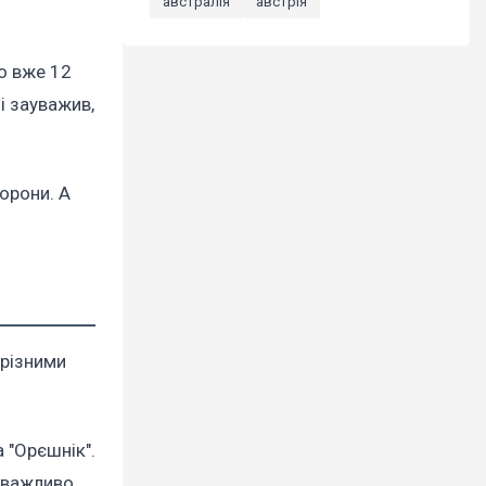
австралія
австрія
то вже 12
і зауважив,
орони. А
різними
 "Орєшнік".
"важливо,