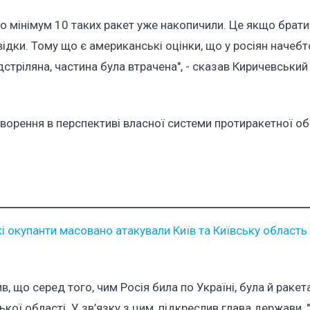
но мінімум 10 таких ракет уже накопичили. Це якщо брати
ідки. Тому що є американські оцінки, що у росіян начеб
дстріляна, частина була втрачена", - сказав Киричевський 
творення в перспективі власної системи протиракетної об
кі окупанти масовано атакували Київ та Київську область
що серед того, чим Росія била по Україні, була й ракета
кої області. У зв’язку з цим, підкреслив глава держави, 