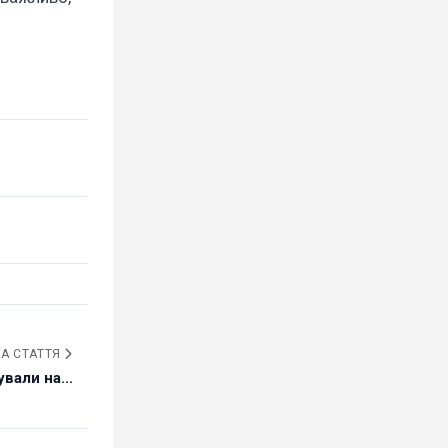
А СТАТТЯ
вали на...