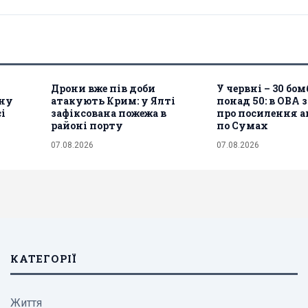
Дрони вже пів доби
У червні – 30 бом
ону
атакують Крим: у Ялті
понад 50: в ОВА 
і
зафіксована пожежа в
про посилення а
районі порту
по Сумах
07.08.2026
07.08.2026
КАТЕГОРІЇ
Життя