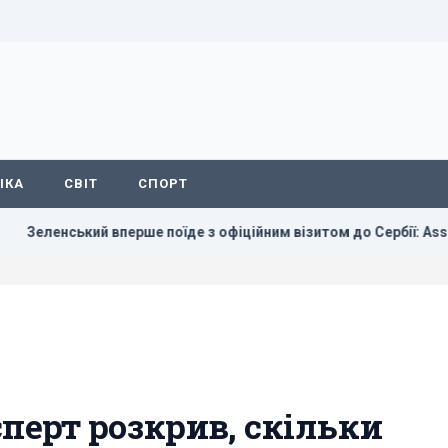
ІКА
СВІТ
СПОРТ
ький вперше поїде з офіційним візитом до Сербії: Associated Pr
сперт розкрив, скільки