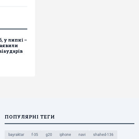
б, у липні –
заявили
віаударів
ПОПУЛЯРНІ ТЕГИ
bayraktar
f-35
g20
iphone
navi
shahed-136