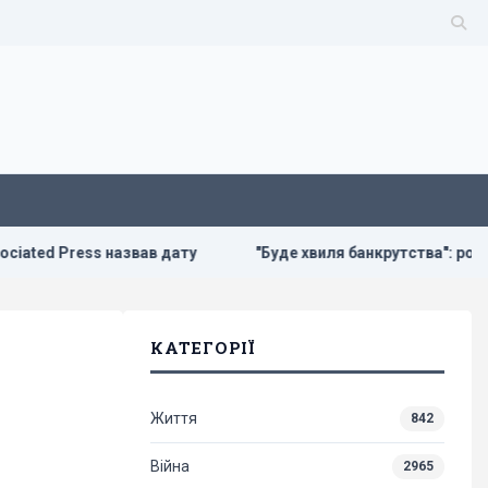
ess назвав дату
"Буде хвиля банкрутства": розгром складі
КАТЕГОРІЇ
Життя
842
Війна
2965