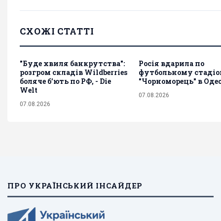
СХОЖІ СТАТТІ
"Буде хвиля банкрутства":
Росія вдарила по
розгром складів Wildberries
футбольному стаді
боляче бʼють по РФ, - Die
"Чорноморець" в Одес
Welt
07.08.2026
07.08.2026
ПРО УКРАЇНСЬКИЙ ІНСАЙДЕР