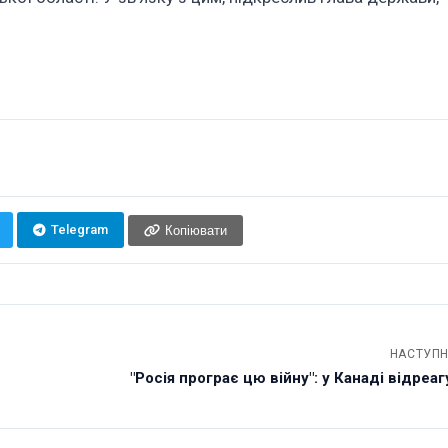
Telegram
Копіювати
НАСТУПН
"Росія програє цю війну": у Канаді відреагу