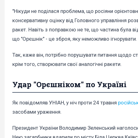
"Нікуди не поділася проблема, що росіяни орієнтов
консервативну оцінку від Головного управління розв
ракет. Навіть з поправкою не те, що частина була ві
що "Орєшнік" - це зброя, яку неможливо ігнорувати.
Так, каже він, потрібно порушувати питання щодо с
крім того, створювати свої аналогічні ракети.
Удар "Орєшніком" по Україні
Як повідомляв УНІАН, у ніч проти 24 травня
російсь
засобами ураження.
Президент України Володимир Зеленський наголосив, 
Нею загарбники вдарили по місту Біла Церква Київсь