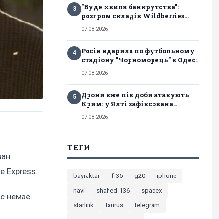
"Буде хвиля банкрутства":
3
розгром складів Wildberries...
07.08.2026
Росія вдарила по футбольному
4
стадіону "Чорноморець" в Одесі
07.08.2026
Дрони вже пів доби атакують
5
Крим: у Ялті зафіксована...
07.08.2026
ТЕГИ
ван
e Express.
bayraktar
f-35
g20
iphone
navi
shahed-136
spacex
ас немає
starlink
taurus
telegram