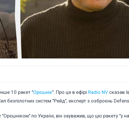
нше 10 ракет "
Орєшнік
". Про це в ефірі
Radio NV
сказав І
л безпілотних систем "Рейд", експерт з озброєнь Defens
"Орєшніком" по Україні, він зауважив, що цю ракету "у н