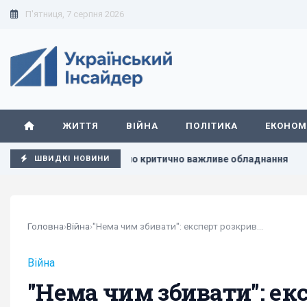
П'ятниця, 7 серпня 2026
ЖИТТЯ
ВІЙНА
ПОЛІТИКА
ЕКОНОМ
нафти": зруйновано критично важливе обладнання
Зеленс
ШВИДКІ НОВИНИ
Головна
›
Війна
›
"Нема чим збивати": експерт розкрив, скільки...
Війна
"Нема чим збивати": ек