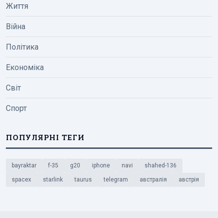
Життя
Війна
Політика
Економіка
Світ
Спорт
ПОПУЛЯРНІ ТЕГИ
bayraktar
f-35
g20
iphone
navi
shahed-136
spacex
starlink
taurus
telegram
австралія
австрія