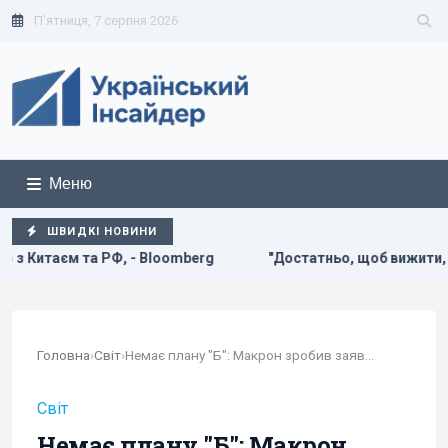
П'ятниця, 7 серпня 2026
Меню
ШВИДКІ НОВИНИ
oomberg
"Достатньо, щоб вижити, а не перемогти": ексчи
Головна
›
Світ
›
Немає плану "Б": Макрон зробив заяву про...
Світ
Немає плану "Б": Макрон