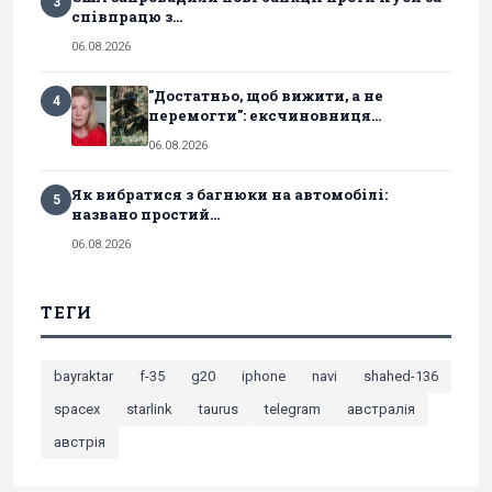
3
співпрацю з...
06.08.2026
"Достатньо, щоб вижити, а не
4
перемогти": ексчиновниця...
06.08.2026
Як вибратися з багнюки на автомобілі:
5
названо простий...
06.08.2026
ТЕГИ
bayraktar
f-35
g20
iphone
navi
shahed-136
spacex
starlink
taurus
telegram
австралія
австрія