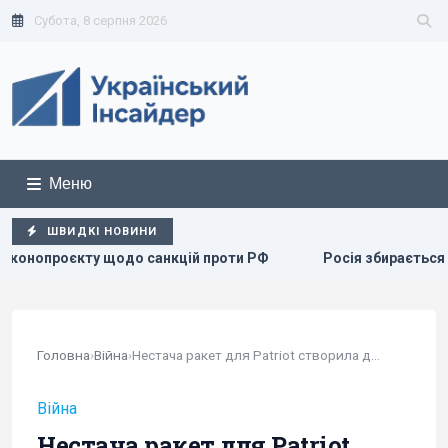
Субота, 8 серпня 2026
Меню
ШВИДКІ НОВИНИ
 РФ
Росія збирається остаточно анексувати частину Грузії
Головна
›
Війна
›
Нестача ракет для Patriot створила для Росії...
Війна
Нестача ракет для Patriot