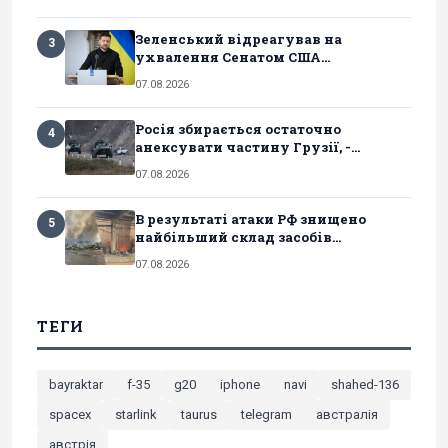
Зеленський відреагував на
3
ухвалення Сенатом США...
07.08.2026
Росія збирається остаточно
4
анексувати частину Грузії, -...
07.08.2026
В результаті атаки РФ знищено
5
найбільший склад засобів...
07.08.2026
ТЕГИ
bayraktar
f-35
g20
iphone
navi
shahed-136
spacex
starlink
taurus
telegram
австралія
австрія