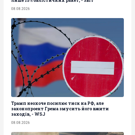
лише 15% балістичних ракет, - звіт
08.08.2026
Трамп неохоче посилює тиск на РФ, але
законопроект Грема змусить його вжити
заходів, - WSJ
08.08.2026