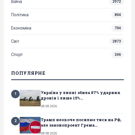
Війна
2972
Політика
804
Економіка
704
Світ
2873
Спорт
246
ПОПУЛЯРНЕ
Україна у липні збила 87% ударних
1
дронів і лише 15%...
08.08.2026
Трамп неохоче посилює тиск на РФ,
2
але законопроект Грема...
08.08.2026