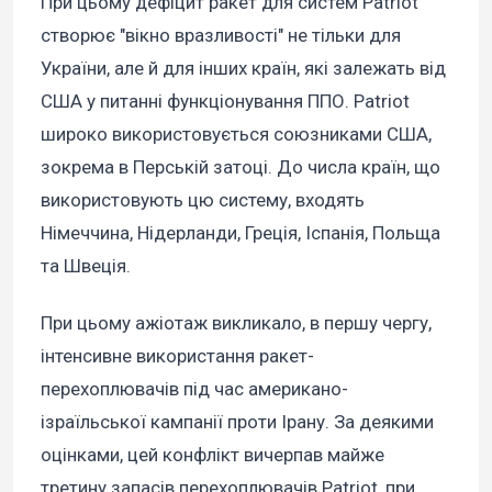
При цьому дефіцит ракет для систем Patriot
створює "вікно вразливості" не тільки для
України, але й для інших країн, які залежать від
США у питанні функціонування ППО. Patriot
широко використовується союзниками США,
зокрема в Перській затоці. До числа країн, що
використовують цю систему, входять
Німеччина, Нідерланди, Греція, Іспанія, Польща
та Швеція.
При цьому ажіотаж викликало, в першу чергу,
інтенсивне використання ракет-
перехоплювачів під час американо-
ізраїльської кампанії проти Ірану. За деякими
оцінками, цей конфлікт вичерпав майже
третину запасів перехоплювачів Patriot, при