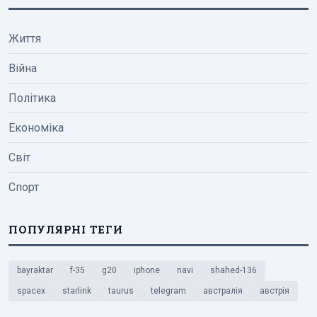
Життя
Війна
Політика
Економіка
Світ
Спорт
ПОПУЛЯРНІ ТЕГИ
bayraktar
f-35
g20
iphone
navi
shahed-136
spacex
starlink
taurus
telegram
австралія
австрія