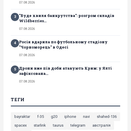
07.08.2026
"Буде хвиля банкрутства": розгром складів
3
Wildberries...
07.08.2026
Росія вдарила по футбольному стадіону
4
"Чорноморець" в Одесі
07.08.2026
Дрони вже пів доби атакують Крим: у Ялті
5
зафіксована...
07.08.2026
ТЕГИ
bayraktar
f-35
g20
iphone
navi
shahed-136
spacex
starlink
taurus
telegram
австралія