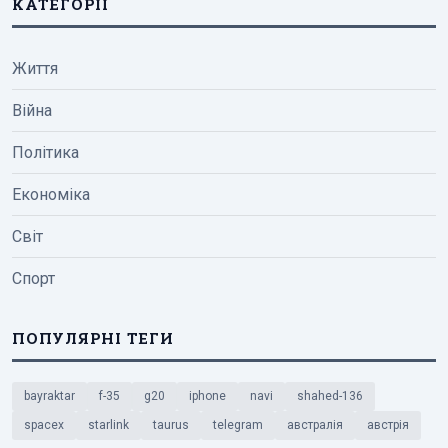
КАТЕГОРІЇ
Життя
Війна
Політика
Економіка
Світ
Спорт
ПОПУЛЯРНІ ТЕГИ
bayraktar
f-35
g20
iphone
navi
shahed-136
spacex
starlink
taurus
telegram
австралія
австрія