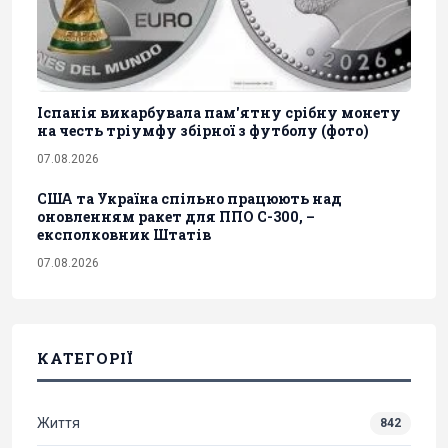
Іспанія викарбувала пам'ятну срібну монету
на честь тріумфу збірної з футболу (фото)
07.08.2026
США та Україна спільно працюють над
оновленням ракет для ППО С-300, –
експолковник Штатів
07.08.2026
КАТЕГОРІЇ
Життя
842