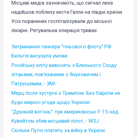
Місцеві медіа зазначають, що сигнал лиха
надійшов поблизу міста Галле на півдні країни.
Усіх поранених госпіталізували до міської
лікарні. Рятувальна операція триває.
Затримання танкера "тіньового флоту" РФ:
Бельгія висунула умови
Російську еліту вивозять з Близького Сходу
літаками, пов'язаними з Януковичем і
Патрушевим, - ЗМІ
Мерц після зустрічі з Трампом: Без Європи не
буде мирної угоди щодо України
"Дружній вогонь": три американські F-15 над
Кувейтом збив місцевий пілот, - WSJ
Скільки Путін платить за війну в Україні: