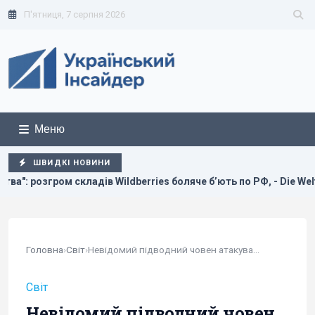
П'ятниця, 7 серпня 2026
Меню
ШВИДКІ НОВИНИ
в Wildberries боляче бʼють по РФ, - Die Welt
Росія вдари
Головна
›
Світ
›
Невідомий підводний човен атакував іранське...
Світ
Невідомий підводний човен