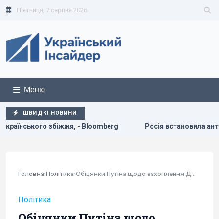
П'ятниця, 7 серпня 2026
Меню
ШВИДКІ НОВИНИ
, - Bloomberg
Росія встановила антидронові сітки на сво
Головна
›
Політика
›
Обіцянки Путіна щодо захоплення Донбасу знову...
Політика
Обіцянки Путіна щодо