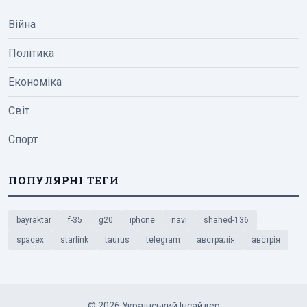
Війна
Політика
Економіка
Світ
Спорт
ПОПУЛЯРНІ ТЕГИ
bayraktar
f-35
g20
iphone
navi
shahed-136
spacex
starlink
taurus
telegram
австралія
австрія
© 2026 Український Інсайдер