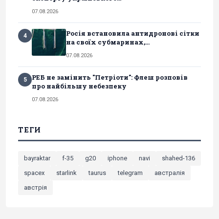
07.08.2026
Росія встановила антидронові сітки
4
на своїх субмаринах,...
07.08.2026
РЕБ не замінить "Петріоти": Флеш розповів
5
про найбільшу небезпеку
07.08.2026
ТЕГИ
bayraktar
f-35
g20
iphone
navi
shahed-136
spacex
starlink
taurus
telegram
австралія
австрія