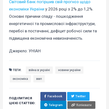
Світовий банк погіршив свій прогноз щодо
економіки України
у 2026 році з 2% до 1,2%.
Основні причини спаду - пошкодження
енергетичної та промислової інфраструктури,
перебої в постачанні, дефіцит робочої сили та
підвищена економічна невизначеність.
Джерело: УНІАН
ТЕГИ:
війна в україні
новини україни
економіка
ввп
Facebook
Twitter
ПОДІЛИТИСЯ
ЦІЄЮ СТАТТЕЮ:
Telegram
Копіювати