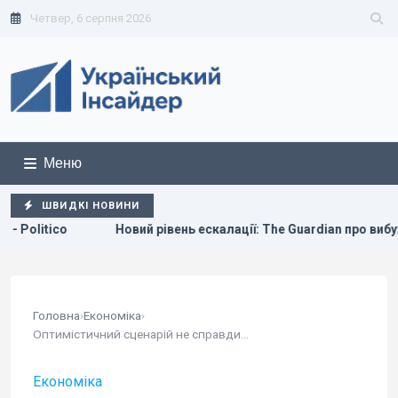
Четвер, 6 серпня 2026
Меню
ШВИДКІ НОВИНИ
ий рівень ескалації: The Guardian про вибухівку біля українськог
Головна
›
Економіка
›
Оптимістичний сценарій не справдився: уряд...
Економіка