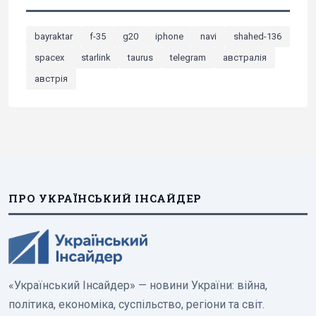
bayraktar
f-35
g20
iphone
navi
shahed-136
spacex
starlink
taurus
telegram
австралія
австрія
ПРО УКРАЇНСЬКИЙ ІНСАЙДЕР
«Український Інсайдер» — новини України: війна,
політика, економіка, суспільство, регіони та світ.