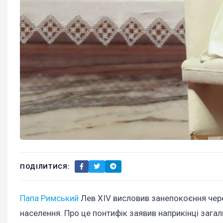
ПОДІЛИТИСЯ:
Папа Римський
Лев XIV висловив занепокоєння чере
населення. Про це понтифік заявив наприкінці загаль