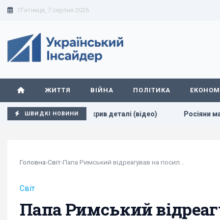
П'ятниця, 7 серпня 2026
ЖИТТЯ
ВІЙНА
ПОЛІТИКА
ЕКОНОМ
": Мадяр розкрив деталі (відео)
Росіяни масовано атаку
ШВИДКІ НОВИНИ
Головна
›
Світ
›
Папа Римський відреагував на посилення...
Світ
Папа Римський відреаг