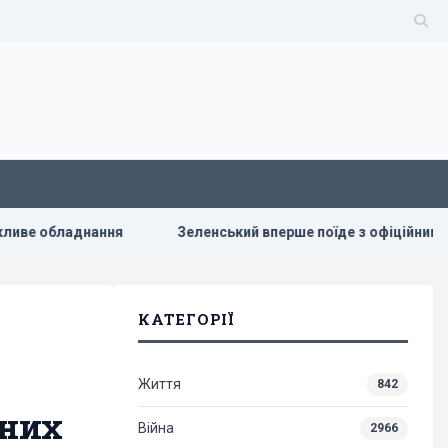
ання
Зеленський вперше поїде з офіційним візитом до Сер
КАТЕГОРІЇ
Життя
842
аних
Війна
2966