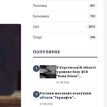
Політика
801
Економіка
703
Світ
2872
Спорт
246
ПОПУЛЯРНЕ
В Херсонській області
1
уражено базу ФСБ
"Беня House":...
07.08.2026
Росіяни масовано атакували
2
обʼєкти "Укрнафти":...
07.08.2026