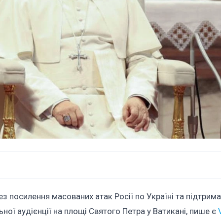
з посилення масованих атак Росії по Україні та підтрима
ної аудієнції на площі Святого Петра у Ватикані, пише є
V