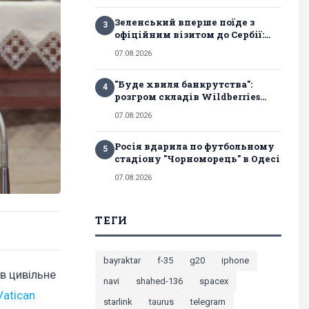
Зеленський вперше поїде з
3
офіційним візитом до Сербії:...
07.08.2026
"Буде хвиля банкрутства":
4
розгром складів Wildberries...
07.08.2026
Росія вдарила по футбольному
5
стадіону "Чорноморець" в Одесі
07.08.2026
ТЕГИ
bayraktar
f-35
g20
iphone
в цивільне
navi
shahed-136
spacex
atican
starlink
taurus
telegram