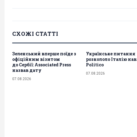
СХОЖІ СТАТТІ
Зеленський вперше поїде з
Українське питання
офіційним візитом
розкололо Італію навп
до Сербії: Associated Press
Politico
назвав дату
07.08.2026
07.08.2026