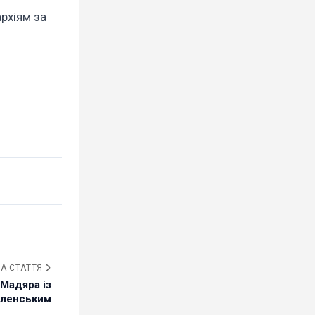
рхіям за
А СТАТТЯ
 Мадяра із
еленським