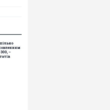
спільно
новленням
300, –
татів