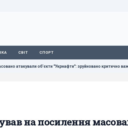
ІКА
СВІТ
СПОРТ
вали обʼєкти "Укрнафти": зруйновано критично важливе обладн
ував на посилення масов