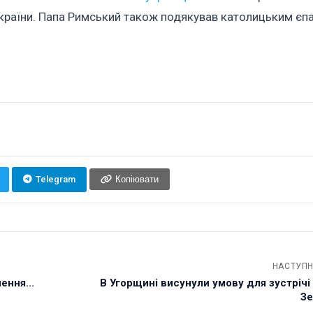
України. Папа Римський також подякував католицьким єпа
Telegram
Копіювати
НАСТУПН
ення...
В Угорщині висунули умову для зустрічі
З