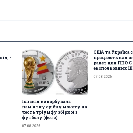
США та Україна 
іл, -
працюють над о
ракет для ППО С-
експолковник Ш
07.08.2026
Іспанія викарбувала
пам'ятну срібну монету на
честь тріумфу збірної з
футболу (фото)
07.08.2026