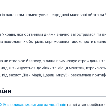
 із закликом, коментуючи нещодавні масовані обстріли У
 Україні, яка останніми днями значно загострилася, та в
ків нещодавніх обстрілів, спрямованих також проти цивіл
она не створює безпеку, а лише примножує страждання та
ж надія, знищуються домівки та місця молитви, втрачают
 під захист Діви Марії, Цариці миру", - резюмував понтиф
аїни
XIV закликав молитися за українців
на тлі атак російськи