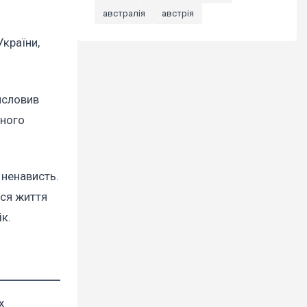
австралія
австрія
країни,
исловив
ьного
 ненависть.
ься життя
ік.
х