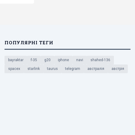
ПОПУЛЯРНІ ТЕГИ
bayraktar
f-35
g20
iphone
navi
shahed-136
spacex
starlink
taurus
telegram
австралія
австрія