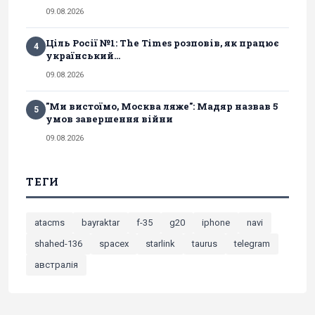
09.08.2026
Ціль Росії №1: The Times розповів, як працює
4
український...
09.08.2026
"Ми вистоїмо, Москва ляже": Мадяр назвав 5
5
умов завершення війни
09.08.2026
ТЕГИ
atacms
bayraktar
f-35
g20
iphone
navi
shahed-136
spacex
starlink
taurus
telegram
австралія