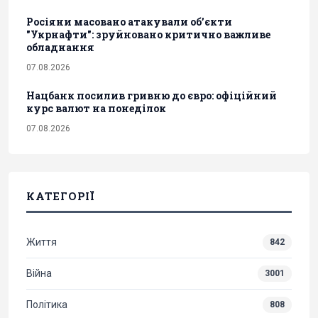
Росіяни масовано атакували обʼєкти
"Укрнафти": зруйновано критично важливе
обладнання
07.08.2026
Нацбанк посилив гривню до євро: офіційний
курс валют на понеділок
07.08.2026
КАТЕГОРІЇ
Життя
842
Війна
3001
Політика
808