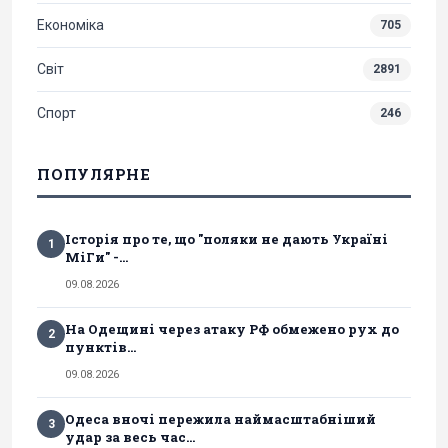
Економіка
705
Світ
2891
Спорт
246
ПОПУЛЯРНЕ
Історія про те, що "поляки не дають Україні
1
МіГи" -...
09.08.2026
На Одещині через атаку РФ обмежено рух до
2
пунктів...
09.08.2026
Одеса вночі пережила наймасштабніший
3
удар за весь час...