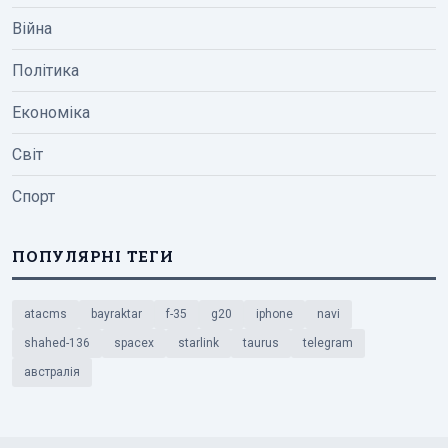
Війна
Політика
Економіка
Світ
Спорт
ПОПУЛЯРНІ ТЕГИ
atacms
bayraktar
f-35
g20
iphone
navi
shahed-136
spacex
starlink
taurus
telegram
австралія