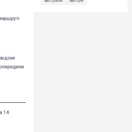
австралія
австрія
 маршруті
евідомі
попередили
а 14