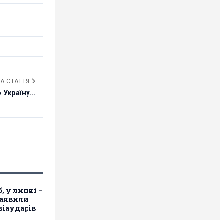
А СТАТТЯ
Україну...
б, у липні –
заявили
віаударів