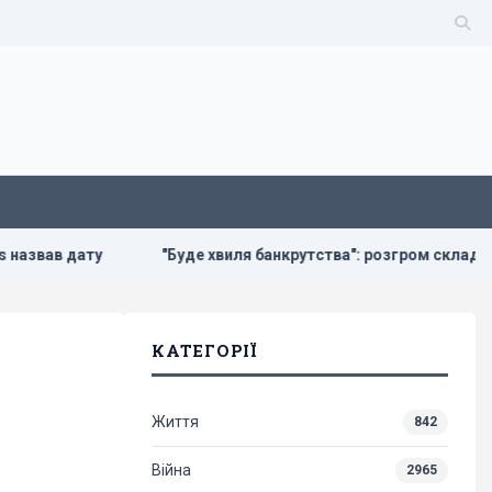
"Буде хвиля банкрутства": розгром складів Wildberries боля
КАТЕГОРІЇ
Життя
842
Війна
2965