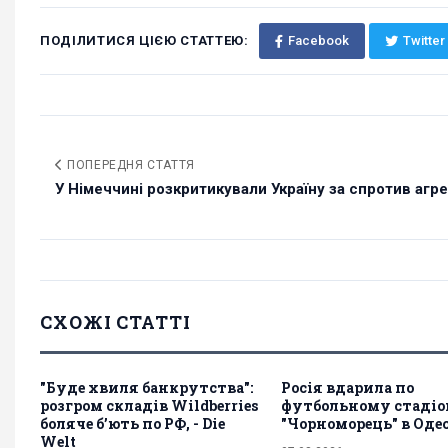
ПОДІЛИТИСЯ ЦІЄЮ СТАТТЕЮ:
Facebook
Twitter
ПОПЕРЕДНЯ СТАТТЯ
У Німеччині розкритикували Україну за спротив агре
СХОЖІ СТАТТІ
"Буде хвиля банкрутства":
Росія вдарила по
розгром складів Wildberries
футбольному стаді
боляче бʼють по РФ, - Die
"Чорноморець" в Одес
Welt