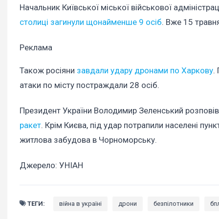
Начальник Київської міської військової адміністрац
столиці загинули щонайменше 9 осіб
. Вже 15 травн
Реклама
Також росіяни
завдали удару дронами по Харкову
.
атаки по місту постраждали 28 осіб.
Президент України Володимир Зеленський розповів
ракет
. Крім Києва, під удар потрапили населені пунк
житлова забудова в Чорноморську.
Джерело: УНІАН
ТЕГИ:
війна в україні
дрони
безпілотники
бп