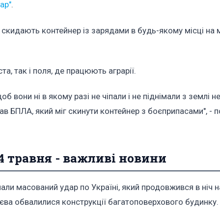
ар"
.
и скидають контейнер із зарядами в будь-якому місці на
а, так і поля, де працюють аграрії.
об вони ні в якому разі не чіпали і не піднімали з землі н
в БПЛА, який міг скинути контейнер з боєприпасами", - 
4 травня - важливі новини
али масований удар по Україні, який продовжився в ніч н
иєва обвалилися конструкції багатоповерхового будинку.