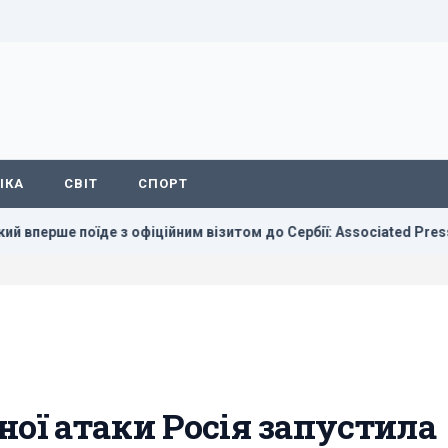
ІКА
СВІТ
СПОРТ
 з офіційним візитом до Сербії: Associated Press назвав дату
ної атаки Росія запустила