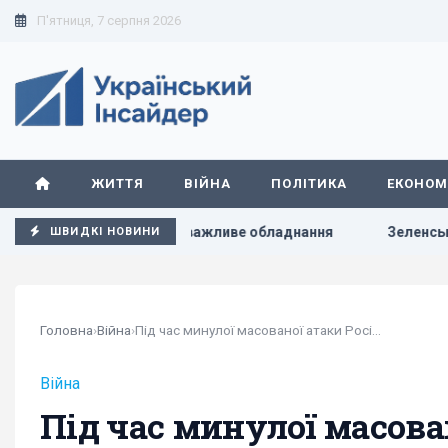
П'ятниця, 7 серпня 2026
ЖИТТЯ
ВІЙНА
ПОЛІТИКА
ЕКОНОМ
но критично важливе обладнання
Зеленський вперше поїде
ШВИДКІ НОВИНИ
Головна
›
Війна
›
Під час минулої масованої атаки Росія...
Війна
Під час минулої масова