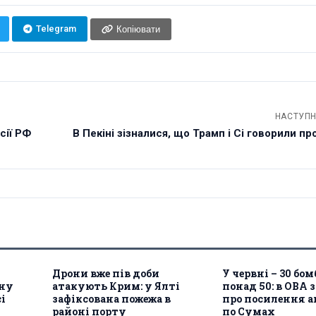
Telegram
Копіювати
НАСТУПН
сії РФ
В Пекіні зізналися, що Трамп і Сі говорили про 
Дрони вже пів доби
У червні – 30 бом
ону
атакують Крим: у Ялті
понад 50: в ОВА 
і
зафіксована пожежа в
про посилення а
районі порту
по Сумах