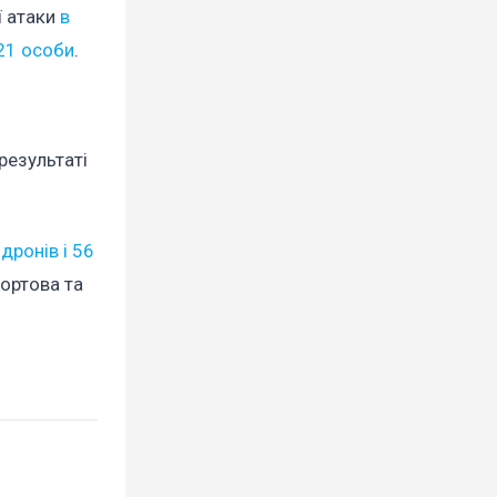
ї атаки
в
21 особи
.
результаті
дронів і 56
портова та