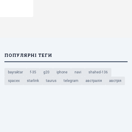
ПОПУЛЯРНІ ТЕГИ
bayraktar
f-35
g20
iphone
navi
shahed-136
spacex
starlink
taurus
telegram
австралія
австрія