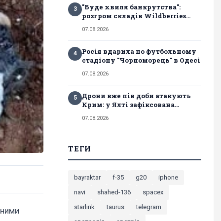
"Буде хвиля банкрутства":
3
розгром складів Wildberries...
07.08.2026
Росія вдарила по футбольному
4
стадіону "Чорноморець" в Одесі
07.08.2026
Дрони вже пів доби атакують
5
Крим: у Ялті зафіксована...
07.08.2026
ТЕГИ
bayraktar
f-35
g20
iphone
navi
shahed-136
spacex
starlink
taurus
telegram
тними