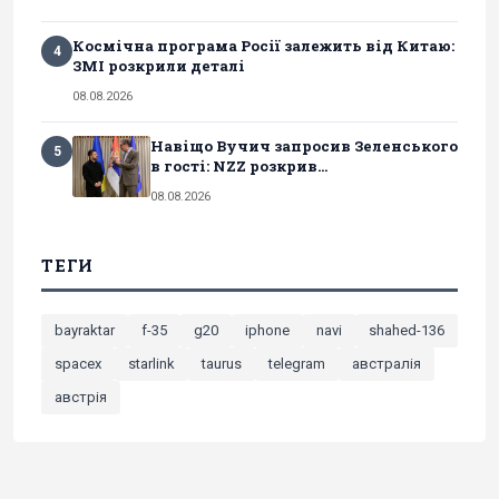
Космічна програма Росії залежить від Китаю:
4
ЗМІ розкрили деталі
08.08.2026
Навіщо Вучич запросив Зеленського
5
в гості: NZZ розкрив...
08.08.2026
ТЕГИ
bayraktar
f-35
g20
iphone
navi
shahed-136
spacex
starlink
taurus
telegram
австралія
австрія