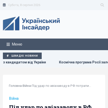
Субота, 8 серпня 2026
Меню
ШВИДКІ НОВИНИ
раїни
Космічна програма Росії залежить від Китаю: ЗМІ 
Головна
›
Війна
›
Під удар по авіазаводу в РФ потрапила дуже...
Війна
Під удар по авіазаводу в РФ