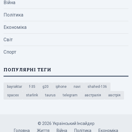
Війна
Політика
Економіка
Світ
Спорт
ПОПУЛЯРНІ ТЕГИ
bayraktar
f-35
g20
iphone
navi
shahed-136
spacex
starlink
taurus
telegram
австралія
австрія
© 2026 Український Інсайдер
Головна
Життя
Війна
Політика
Економіка