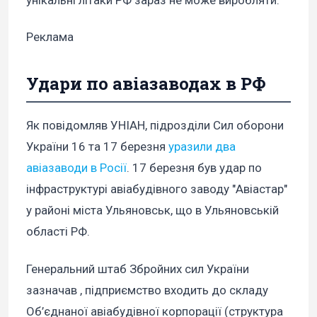
унікальні літаки РФ зараз не може виробляти.
Реклама
Удари по авіазаводах в РФ
Як повідомляв УНІАН, підрозділи Сил оборони
України 16 та 17 березня
уразили два
авіазаводи в Росії
. 17 березня був удар по
інфраструктурі авіабудівного заводу "Авіастар"
у районі міста Ульяновськ, що в Ульяновській
області РФ.
Генеральний штаб Збройних сил України
зазначав , підприємство входить до складу
Об’єднаної авіабудівної корпорації (структура