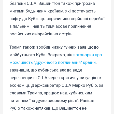
безпеки США. Вашингтон також пригрозив
митами будь-яким країнам, які постачають
нафту до Куби, що спричинило серйозні перебої
з пальним і навіть тимчасове припинення
російських авіарейсів на острів.
Трамп також зробив низку гучних заяв щодо
майбутнього Куби. Зокрема, він
заговорив про
можливість "дружнього поглинання" країни
,
заявивши, що кубинська влада веде
переговори зі США через критичну ситуацію в
економіці. Держсекретар США Марко Рубіо, за
словами Трампа, працює над кубинським
питанням "на дуже високому рівні". Раніше
Рубіо також натякав, що Вашингтон не