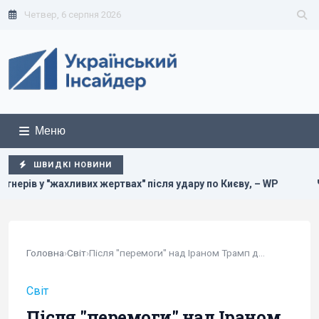
Четвер, 6 серпня 2026
Меню
ШВИДКІ НОВИНИ
ах" після удару по Києву, – WP
Чотири танки і понад 1,3 
Головна
›
Світ
›
Після "перемоги" над Іраном Трамп думає про ще...
Світ
Після "перемоги" над Іраном