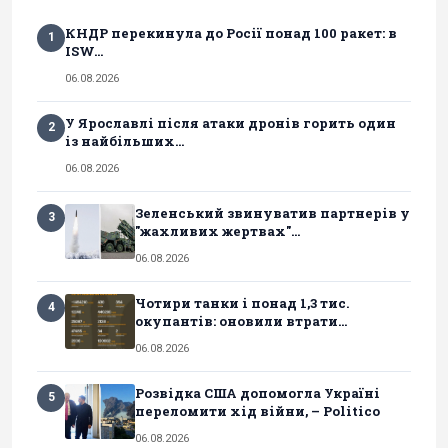
КНДР перекинула до Росії понад 100 ракет: в
1
ISW...
06.08.2026
У Ярославлі після атаки дронів горить один
2
із найбільших...
06.08.2026
Зеленський звинуватив партнерів у
3
"жахливих жертвах"...
06.08.2026
Чотири танки і понад 1,3 тис.
4
окупантів: оновили втрати...
06.08.2026
Розвідка США допомогла Україні
5
переломити хід війни, – Politico
06.08.2026