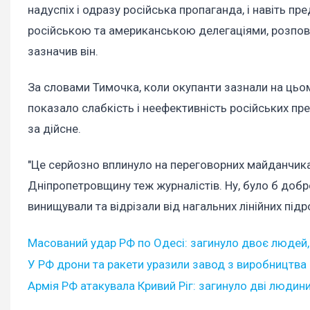
надуспіх і одразу російська пропаганда, і навіть п
російською та американською делегаціями, розповід
зазначив він.
За словами Тимочка, коли окупанти зазнали на цьом
показало слабкість і неефективність російських пр
за дійсне.
"Це серйозно вплинуло на переговорних майданчика
Дніпропетровщину теж журналістів. Ну, було б добре,
винищували та відрізали від нагальних лінійних підр
Масований удар РФ по Одесі: загинуло двоє людей,
У РФ дрони та ракети уразили завод з виробництва 
Армія РФ атакувала Кривий Ріг: загинуло дві людини