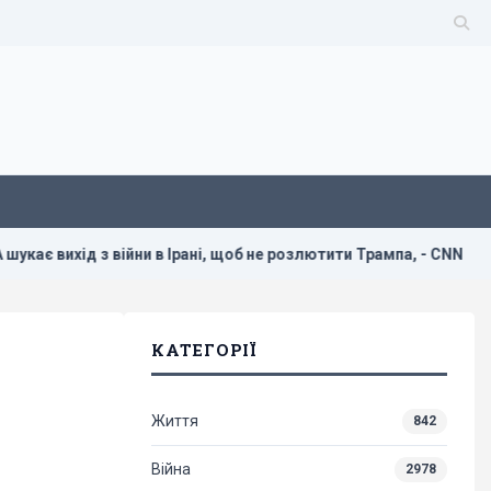
війни в Ірані, щоб не розлютити Трампа, - CNN
Україна п
КАТЕГОРІЇ
Життя
842
Війна
2978