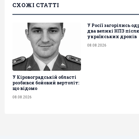
СХОЖІ СТАТТІ
У Росії загорілись од
два великі НПЗ післ
українських дронів
08.08.2026
У Кіровоградській області
розбився бойовий вертоліт:
що відомо
08.08.2026