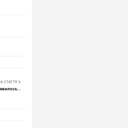
А СТАТТЯ
явилось...