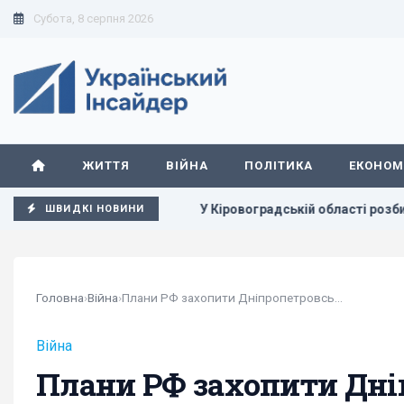
Субота, 8 серпня 2026
ЖИТТЯ
ВІЙНА
ПОЛІТИКА
ЕКОНОМ
и у Європі
У Кіровоградській області розбився бойовий 
ШВИДКІ НОВИНИ
Головна
›
Війна
›
Плани РФ захопити Дніпропетровську область...
Війна
Плани РФ захопити Дні