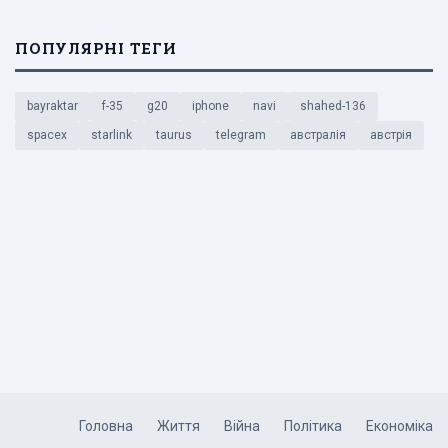
ПОПУЛЯРНІ ТЕГИ
bayraktar
f-35
g20
iphone
navi
shahed-136
spacex
starlink
taurus
telegram
австралія
австрія
Головна
Життя
Війна
Політика
Економіка