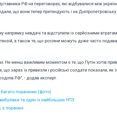
редставники РФ на переговорах, які відбувалися між украї
али, що вони тепер претендують і на Дніпропетровську о
у напрямку невдачі та відступили із серйозними втратам
етензій, а також те, що росіяни можуть дуже часто подав
х. Не менш важливим моментом є те, що Путін хотів прив
 що зараз їх привезли і російські солдати показали, як ї
озділів РФ", - додав експерт.
 багато поранених (фото)
вибухівки та один із найбільших НПЗ
, є поранені