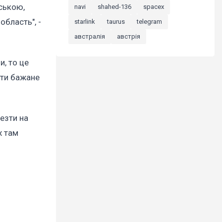
нською,
navi
shahed-136
spacex
бласть", -
starlink
taurus
telegram
австралія
австрія
и, то це
ати бажане
езти на
х там