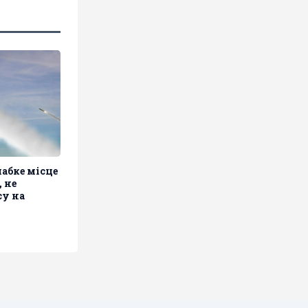
лабке місце
 не
у на