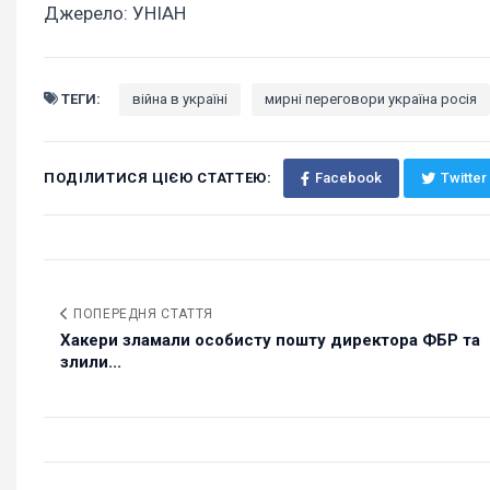
Джерело: УНІАН
ТЕГИ:
війна в україні
мирні переговори україна росія
ПОДІЛИТИСЯ ЦІЄЮ СТАТТЕЮ:
Facebook
Twitter
ПОПЕРЕДНЯ СТАТТЯ
Хакери зламали особисту пошту директора ФБР та
злили...