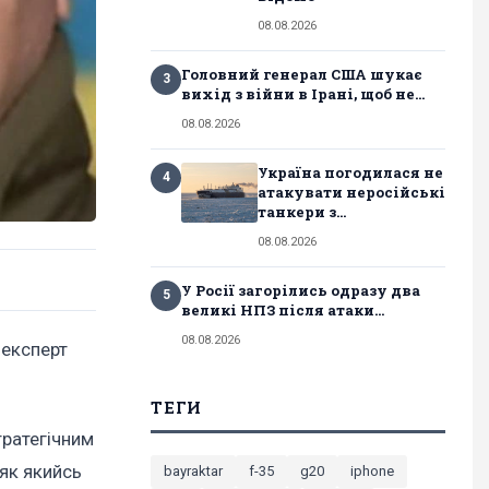
08.08.2026
Головний генерал США шукає
3
вихід з війни в Ірані, щоб не...
08.08.2026
Україна погодилася не
4
атакувати неросійські
танкери з...
08.08.2026
У Росії загорілись одразу два
5
великі НПЗ після атаки...
08.08.2026
 експерт
ТЕГИ
тратегічним
 як якийсь
bayraktar
f-35
g20
iphone