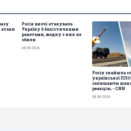
разу
Росія вночі атакувала
я атаки
Україну 6 балістичними
ракетами, жодну з них не
збили
08.08.2026
Росія знайшла с
української ППО,
залишаючи шанс
реакцію, - CNN
08.08.2026