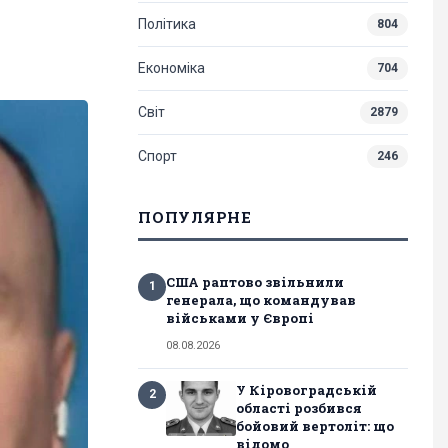
Політика
804
Економіка
704
Світ
2879
Спорт
246
ПОПУЛЯРНЕ
США раптово звільнили
1
генерала, що командував
військами у Європі
08.08.2026
У Кіровоградській
2
області розбився
бойовий вертоліт: що
відомо