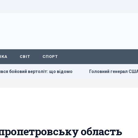
ІКА
СВІТ
СПОРТ
вертоліт: що відомо
Головний генерал США шукає вихід з 
пропетровську область