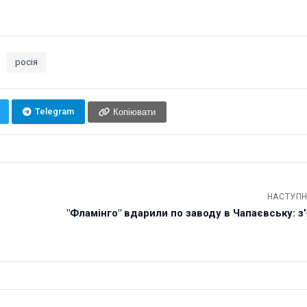
росія
Telegram
Копіювати
НАСТУПН
"Фламінго" вдарили по заводу в Чапаєвську: зʼ