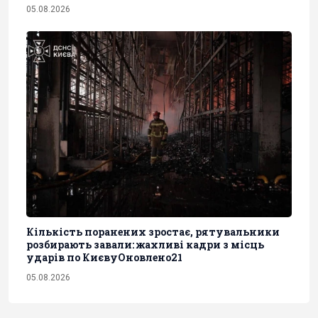
05.08.2026
Кількість поранених зростає, рятувальники
розбирають завали: жахливі кадри з місць
ударів по КиєвуОновлено21
05.08.2026