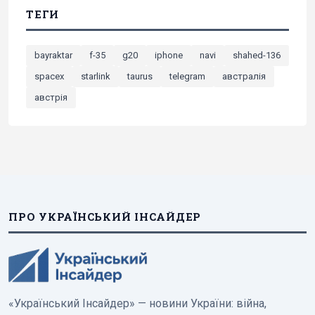
ТЕГИ
bayraktar
f-35
g20
iphone
navi
shahed-136
spacex
starlink
taurus
telegram
австралія
австрія
ПРО УКРАЇНСЬКИЙ ІНСАЙДЕР
«Український Інсайдер» — новини України: війна,