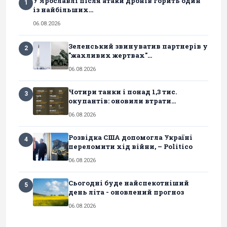
У Ярославлі після атаки дронів горить один
1
із найбільших...
06.08.2026
Зеленський звинуватив партнерів у
2
"жахливих жертвах"...
06.08.2026
Чотири танки і понад 1,3 тис.
3
окупантів: оновили втрати...
06.08.2026
Розвідка США допомогла Україні
4
переломити хід війни, – Politico
06.08.2026
Сьогодні буде найспекотніший
5
день літа - оновлений прогноз
06.08.2026