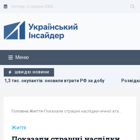
Четвер, 6 серпня 2026
Меню
ШВИДКІ НОВИНИ
или втрати РФ за добу
Розвідка США допомогла Україні пе
Головна
›
Життя
›
Показали страшні наслідки нічної атаки РФ на Київщину9
Життя
Показали страшні наслідки