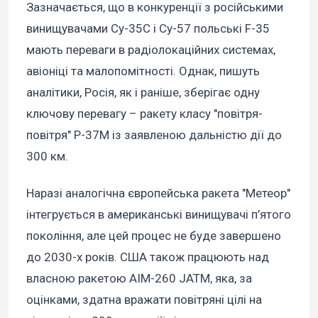
Зазначається, що в конкуренції з російськими
винищувачами Су-35С і Су-57 польські F-35
мають переваги в радіолокаційних системах,
авіоніці та малопомітності. Однак, пишуть
аналітики, Росія, як і раніше, зберігає одну
ключову перевагу – ракету класу "повітря-
повітря" Р-37М із заявленою дальністю дії до
300 км.
Наразі аналогічна європейська ракета "Метеор"
інтегрується в американські винищувачі п’ятого
покоління, але цей процес не буде завершено
до 2030-х років. США також працюють над
власною ракетою AIM-260 JATM, яка, за
оцінками, здатна вражати повітряні цілі на