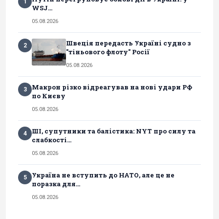
1
WSJ...
05.08.2026
Швеція передасть Україні судно з
2
"тіньового флоту" Росії
05.08.2026
Макрон різко відреагував на нові удари РФ
3
по Києву
05.08.2026
ШІ, супутники та балістика: NYT про силу та
4
слабкості...
05.08.2026
Україна не вступить до НАТО, але це не
5
поразка для...
05.08.2026