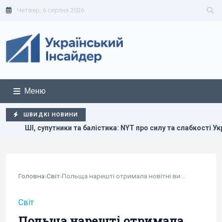
Четвер, 6 серпня 2026
Меню
ШВИДКІ НОВИНИ
ка: NYT про силу та слабкості України у війні за небо
Укра
Головна
›
Світ
›
Польща нарешті отримала новітні винищувачі...
Світ
Польща нарешті отримала