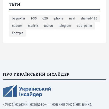
ТЕГИ
bayraktar
f-35
g20
iphone
navi
shahed-136
spacex
starlink
taurus
telegram
австралія
австрія
ПРО УКРАЇНСЬКИЙ ІНСАЙДЕР
«Український Інсайдер» — новини України: війна,