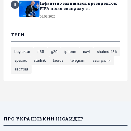
Інфантіно залишився президентом
5
FIFA після скандалу з...
06.08.2026
ТЕГИ
bayraktar
f-35
g20
iphone
navi
shahed-136
spacex
starlink
taurus
telegram
австралія
австрія
ПРО УКРАЇНСЬКИЙ ІНСАЙДЕР