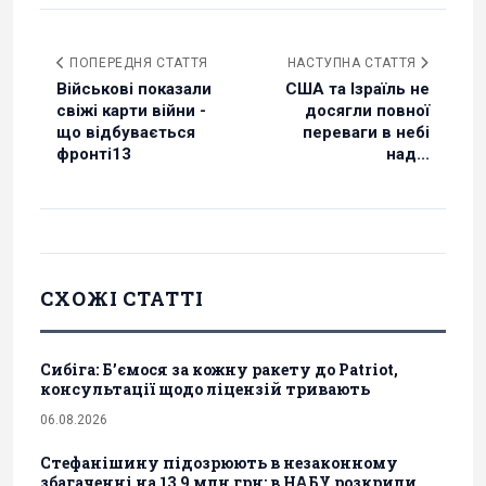
ПОПЕРЕДНЯ СТАТТЯ
НАСТУПНА СТАТТЯ
Військові показали
США та Ізраїль не
свіжі карти війни -
досягли повної
що відбувається
переваги в небі
фронті13
над...
СХОЖІ СТАТТІ
Сибіга: Б’ємося за кожну ракету до Patriot,
консультації щодо ліцензій тривають
06.08.2026
Стефанішину підозрюють в незаконному
збагаченні на 13,9 млн грн: в НАБУ розкрили