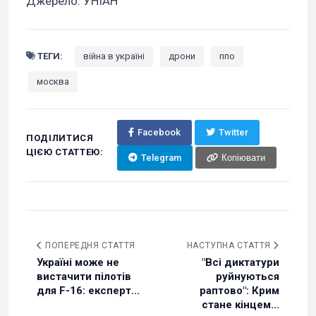
Джерело: УНІАН
ТЕГИ:
війна в україні
дрони
ппо
москва
Facebook
Twitter
ПОДІЛИТИСЯ
ЦІЄЮ СТАТТЕЮ:
Telegram
Копіювати
ПОПЕРЕДНЯ СТАТТЯ
НАСТУПНА СТАТТЯ
Україні може не
"Всі диктатури
вистачити пілотів
руйнуються
для F-16: експерт...
раптово": Крим
стане кінцем...