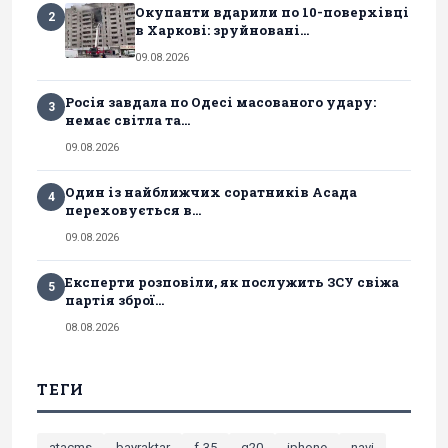
Окупанти вдарили по 10-поверхівці
2
в Харкові: зруйновані...
09.08.2026
Росія завдала по Одесі масованого удару:
3
немає світла та...
09.08.2026
Один із найближчих соратників Асада
4
переховується в...
09.08.2026
Експерти розповіли, як послужить ЗСУ свіжа
5
партія зброї...
08.08.2026
ТЕГИ
atacms
bayraktar
f-35
g20
iphone
navi