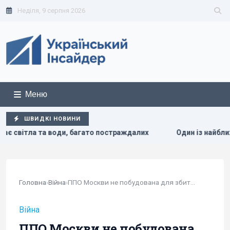
Неділя, 9 серпня 2026
Меню
ШВИДКІ НОВИНИ
постраждалих
Один із найближчих соратників Асада перех
Головна
›
Війна
›
ППО Москви не побудована для збиття...
Війна
ППО Москви не побудована