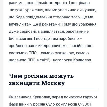
рази меншою кількістю дронів. І що цікаво
потужні ураження, але ми увесь час очікували,
що буде повідомлення стосовно того, що ми
влупили там ще й ракетами. Тому що ураження
дуже серйозні, а виявляється, ракетами не
били взагалі. І все, що там нароблено –
зроблено нашими дронщиками і російською
системою ППО, - самою скаженою, самою
шаленою ППО в світі", - наголосив Криволап.
Чим росіяни можуть
захищати Москву
Як зазначає Криволап, перед початком гарячої
фази війни, у росіян було комплексів С-300 і