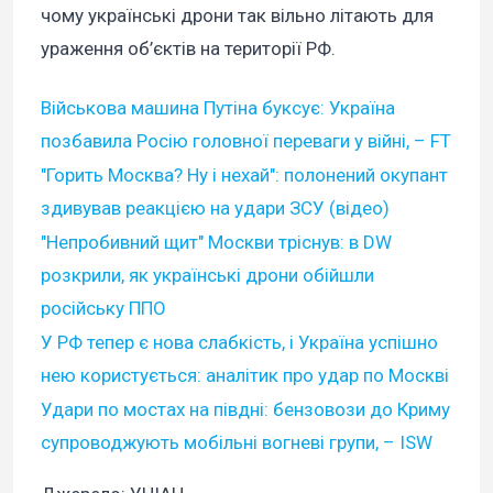
чому українські дрони так вільно літають для
ураження об’єктів на території РФ.
Військова машина Путіна буксує: Україна
позбавила Росію головної переваги у війні, – FT
"Горить Москва? Ну і нехай": полонений окупант
здивував реакцією на удари ЗСУ (відео)
"Непробивний щит" Москви тріснув: в DW
розкрили, як українські дрони обійшли
російську ППО
У РФ тепер є нова слабкість, і Україна успішно
нею користується: аналітик про удар по Москві
Удари по мостах на півдні: бензовози до Криму
супроводжують мобільні вогневі групи, – ISW