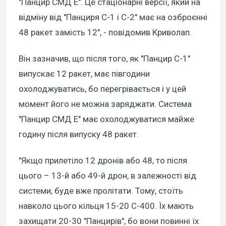
"Панцир СМД Е". Це стаціонарні версії, який на
відміну від "Панциря С-1 і С-2" має на озброєнні
48 ракет замість 12", - повідомив Криволап.
Він зазначив, що після того, як "Панцир С-1"
випускає 12 ракет, має півгодини
охолоджуватись, бо перегрівається і у цей
момент його не можна заряджати. Система
"Панцир СМД Е" має охолоджуватися майже
годину після випуску 48 ракет.
"Якщо прилетіло 12 дронів або 48, то після
цього – 13-й або 49-й дрон, в залежності від
системи, буде вже пролітати. Тому, стоїть
навколо цього кільця 15-20 С-400. Їх мають
захищати 20-30 "Панцирів", бо вони повинні їх