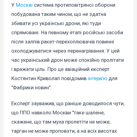
У
Москві
система протиповітряної оборони
побудована таким чином, що не здатна
збивати усі українські дрони, які туди
спрямовані. На певному етапі російські засоби
після залпів ракет-перехоплювачів повинні
охолоджуватися через перенагрівання. У цей
час український дрон може спокійно пролітати
і вражати ціль. Про це авіаційний експерт
Костянтин Криволап повідомив
інтерв’ю
для
"Фабрики новин".
Експерт зауважив, що раніше доводилося чути,
що ППО навколо Москви "таке шалене,
скажене, що там муха пролетіти не може,
тарган не може проповзти, а на всіх висотах