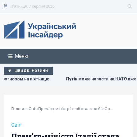
П'ятниця, 7 серпня 2026
Меню
ШВИДКІ НОВИНИ
Путін може напасти на НАТО вже восени: розвідка США опу
Головна
›
Світ
›
Прем'єр-міністр Італії стала на бік Орбана у...
Світ
Прем'єр-міністр Італії стала