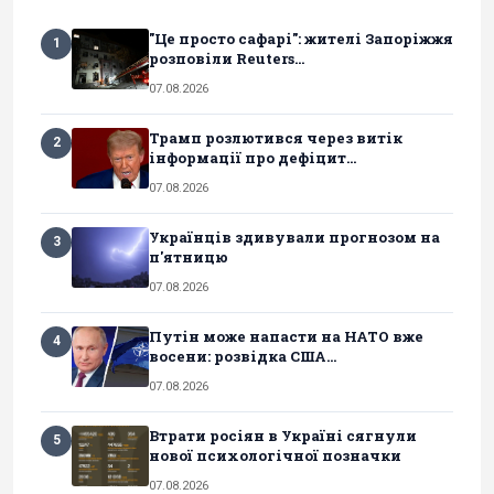
"Це просто сафарі": жителі Запоріжжя
1
розповіли Reuters...
07.08.2026
Трамп розлютився через витік
2
інформації про дефіцит...
07.08.2026
Українців здивували прогнозом на
3
п'ятницю
07.08.2026
Путін може напасти на НАТО вже
4
восени: розвідка США...
07.08.2026
Втрати росіян в Україні сягнули
5
нової психологічної позначки
07.08.2026