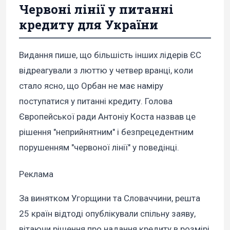
Червоні лінії у питанні
кредиту для України
Видання пише, що більшість інших лідерів ЄС
відреагували з люттю у четвер вранці, коли
стало ясно, що Орбан не має наміру
поступатися у питанні кредиту. Голова
Європейської ради Антоніу Коста назвав це
рішення "неприйнятним" і безпрецедентним
порушенням "червоної лінії" у поведінці.
Реклама
За винятком Угорщини та Словаччини, решта
25 країн відтоді опублікували спільну заяву,
вітаючи рішення про надання кредиту в розмірі