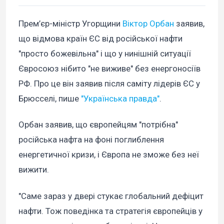
Прем’єр-міністр Угорщини
Віктор Орбан
заявив,
що відмова країн ЄС від російської нафти
"просто божевільна" і що у нинішній ситуації
Євросоюз нібито "не виживе" без енергоносіїв
РФ. Про це він заявив після саміту лідерів ЄС у
Брюсселі, пише
"Українська правда"
.
Орбан заявив, що європейцям "потрібна"
російська нафта на фоні поглиблення
енергетичної кризи, і Європа не зможе без неї
вижити.
"Саме зараз у двері стукає глобальний дефіцит
нафти. Тож поведінка та стратегія європейців у