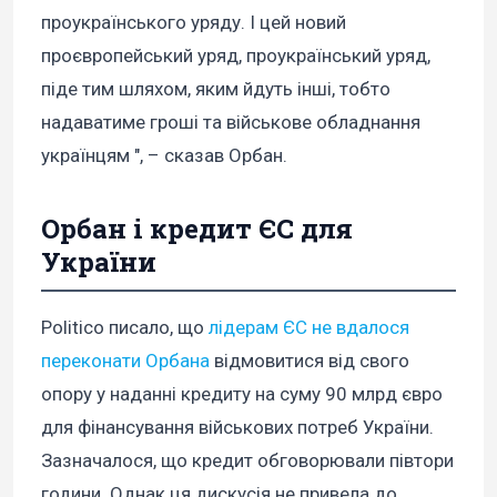
проукраїнського уряду. І цей новий
проєвропейський уряд, проукраїнський уряд,
піде тим шляхом, яким йдуть інші, тобто
надаватиме гроші та військове обладнання
українцям ", – сказав Орбан.
Орбан і кредит ЄС для
України
Politico писало, що
лідерам ЄС не вдалося
переконати Орбана
відмовитися від свого
опору у наданні кредиту на суму 90 млрд євро
для фінансування військових потреб України.
Зазначалося, що кредит обговорювали півтори
години. Однак ця дискусія не привела до