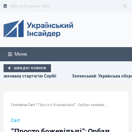
Субота, 8 серпня 2026
Меню
ШВИДКІ НОВИНИ
ю Сербії
Зеленський: Українська оборонка може збільшит
Головна
›
Світ
›
"Просто божевільні": Орбан заявив, що Європа...
Світ
"Просто божевільні": Орбан