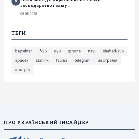
5
господарство і саму...
08.08.2026
ТЕГИ
bayraktar
f-35
g20
iphone
navi
shahed-136
spacex
starlink
taurus
telegram
австралія
австрія
ПРО УКРАЇНСЬКИЙ ІНСАЙДЕР