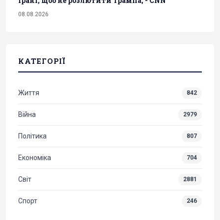
Ірані, щоб не розлютити Трампа, - CNN
08.08.2026
КАТЕГОРІЇ
Життя
842
Війна
2979
Політика
807
Економіка
704
Світ
2881
Спорт
246