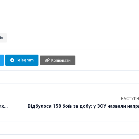
ія
Telegram
Копіювати
НАСТУПН
х...
Відбулося 158 боїв за добу: у ЗСУ назвали напря