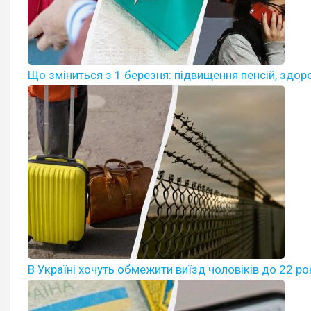
Що зміниться з 1 березня: підвищення пенсій, здор
В Україні хочуть обмежити виїзд чоловіків до 22 ро