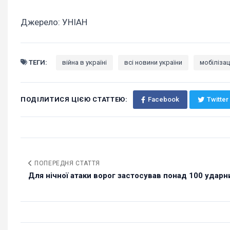
Джерело: УНІАН
ТЕГИ:
війна в україні
всі новини україни
мобілізац
ПОДІЛИТИСЯ ЦІЄЮ СТАТТЕЮ:
Facebook
Twitter
ПОПЕРЕДНЯ СТАТТЯ
Для нічної атаки ворог застосував понад 100 ударни