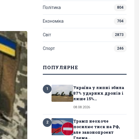
Політика
804
Економіка
704
Світ
2873
Спорт
246
ПОПУЛЯРНЕ
Україна у липні збила
1
87% ударних дронів і
лише 15%...
08.08.2026
Трамп неохоче
2
посилює тиск на РФ,
але законопроект
Грема...