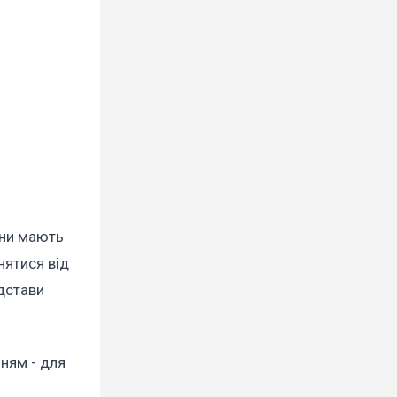
они мають
нятися від
ідстави
ням - для