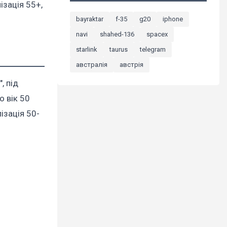
ізація 55+,
bayraktar
f-35
g20
iphone
navi
shahed-136
spacex
starlink
taurus
telegram
австралія
австрія
", під
о вік 50
ізація 50-