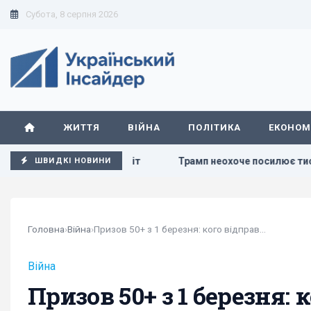
Субота, 8 серпня 2026
ЖИТТЯ
ВІЙНА
ПОЛІТИКА
ЕКОНОМ
, - звіт
Трамп неохоче посилює тиск на РФ, але законоп
ШВИДКІ НОВИНИ
Головна
›
Війна
›
Призов 50+ з 1 березня: кого відправлять на...
Війна
Призов 50+ з 1 березня: 