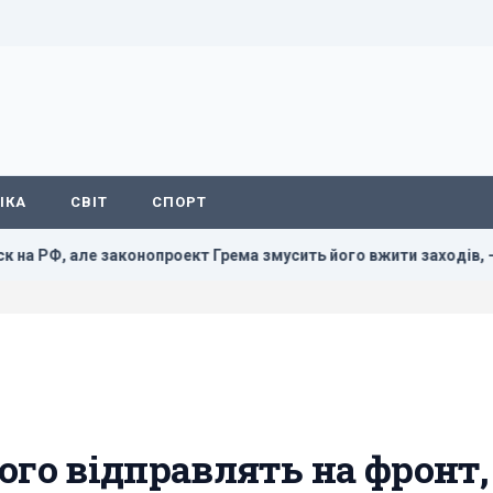
ІКА
СВІТ
СПОРТ
роект Грема змусить його вжити заходів, - WSJ
Зеленсь
кого відправлять на фронт,