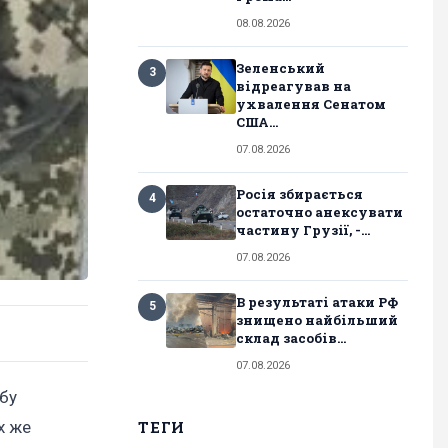
08.08.2026
Зеленський
3
відреагував на
ухвалення Сенатом
США...
07.08.2026
Росія збирається
4
остаточно анексувати
частину Грузії, -...
07.08.2026
В результаті атаки РФ
5
знищено найбільший
склад засобів...
07.08.2026
жбу
х же
ТЕГИ