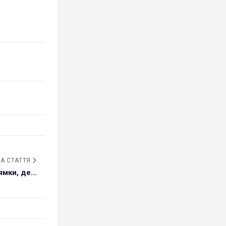
А СТАТТЯ
мки, де...