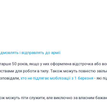
ідмовлять і відправлять до армії
тарше 50 років, якщо у них оформлена відстрочка або в
ємствами для роботи в тилу. Також можуть повністю звіль
озповідали,
хто не підлягає мобілізації з 1 березня
- які п
ож можуть піти служити, але виключно за власним бажан