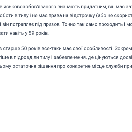
 військовозобов'язаного визнають придатним, він має з
оботи в тилу і не має права на відстрочку (або не скори
 він потрапляє під призов. Точно так само проходить і мо
ти навіть у 59 років.
в старше 50 років все-таки має свої особливості. Зокрем
тіше
в підрозділи тилу і забезпечення
, де цінуються досві
и цьому остаточне рішення про конкретне місце служби пр