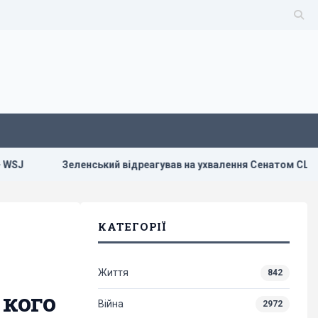
кий відреагував на ухвалення Сенатом США законопроєкту щод
КАТЕГОРІЇ
Життя
842
 кого
Війна
2972