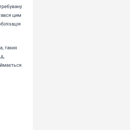
атребувану
стався цим
білізація
а, таких
д,
иймається