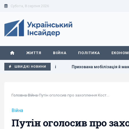
Субота, 8 серпня 2026
ЖИТТЯ
ВІЙНА
ПОЛІТИКА
ЕКОНОМ
в по Україні
Прихована мобілізація й маніпуляції: Зелен
ШВИДКІ НОВИНИ
Головна
›
Війна
›
Путін оголосив про захоплення Костянтинівки:...
Війна
Путін оголосив про зах