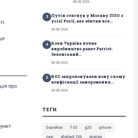
08.08.2026
Путін стягнув у Москву ППО з
3
усієї Росії, але збитки все...
ті.
08.08.2026
це
Коли Україна почне
4
виробництво ракет Patriot:
Зеленський...
08.08.2026
В ЄС запропонували нову схему
5
конфіскації заморожених...
ція про
08.08.2026
ТЕГИ
пункт
bayraktar
f-35
g20
iphone
navi
shahed-136
spacex