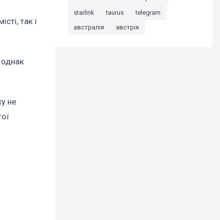
starlink
taurus
telegram
сті, так і
австралія
австрія
, однак
у не
тої