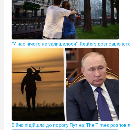
"У нас нічого не залишилося": Reuters розповіло іс
Війна підійшла до порогу Путіна: The Times розпов