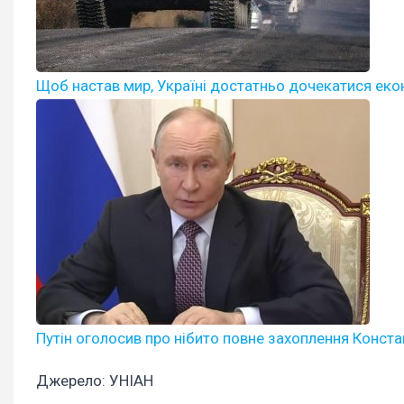
Щоб настав мир, Україні достатньо дочекатися еконо
Путін оголосив про нібито повне захоплення Конста
Джерело: УНІАН