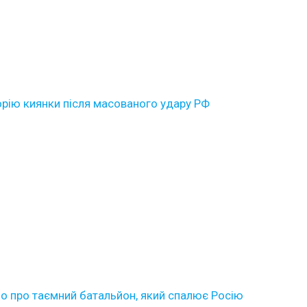
торію киянки після масованого удару РФ
іло про таємний батальйон, який спалює Росію