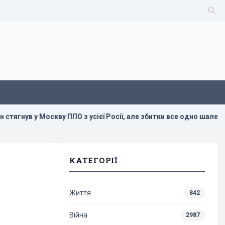
ву ППО з усієї Росії, але збитки все одно шалені, - Зеленський
КАТЕГОРІЇ
Життя
842
Війна
2987