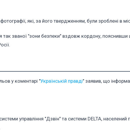
отографії, які, за його твердженням, були зроблені в міс
ня так званої "зони безпеки" вздовж кордону, пояснивши 
осії.
ьов у коментарі "
Українській правді
" заявив, що інформа
системи управління "Дзвін" та системи DELTA, населений 
.