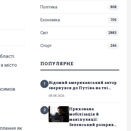
Політика
808
Економіка
705
Світ
2883
Спорт
246
бласті.
ПОПУЛЯРНЕ
 а місто
Відомий американський актор
1
звернувся до Путіна на тлі...
расимов
08.08.2026
Прихована
2
мобілізація й
маніпуляції:
Зеленський розкрив...
оплення як