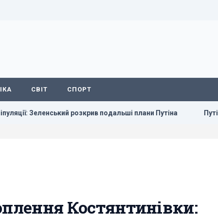
ІКА
СВІТ
СПОРТ
ський розкрив подальші плани Путіна
Путін стягнув у Моск
оплення Костянтинівки: