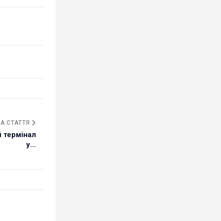
А СТАТТЯ
 термінал
у...