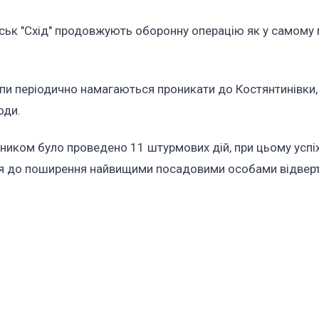
ськ "Схід" продовжують оборонну операцію як у самому мі
рупи періодично намагаються проникати до Костянтинівки
оди.
ником було проведено 11 штурмових дій, при цьому успіх
ся до поширення найвищими посадовими особами відвер