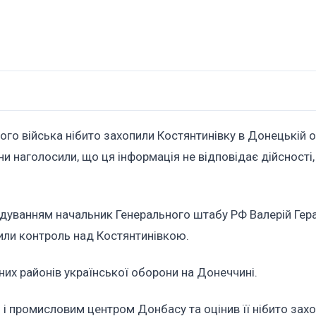
ого війська нібито захопили Костянтинівку в Донецькій о
и наголосили, що ця інформація не відповідає дійсності,
андуванням начальник Генерального штабу РФ Валерій Ге
вили контроль над Костянтинівкою.
них районів української оборони на Донеччині.
і промисловим центром Донбасу та оцінив її нібито зах