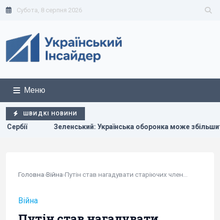
Субота, 8 серпня 2026
Меню
ШВИДКІ НОВИНИ
країнська оборонка може збільшити виробництво вдвічі, але є 
Головна
›
Війна
›
Путін став нагадувати старіючих членів...
Війна
Путін став нагадувати