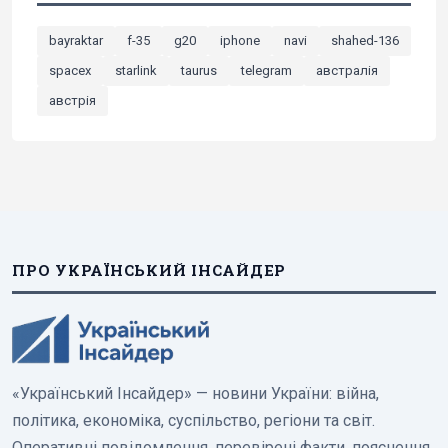
bayraktar
f-35
g20
iphone
navi
shahed-136
spacex
starlink
taurus
telegram
австралія
австрія
ПРО УКРАЇНСЬКИЙ ІНСАЙДЕР
«Український Інсайдер» — новини України: війна,
політика, економіка, суспільство, регіони та світ.
Оперативні повідомлення, перевірені факти, пояснення