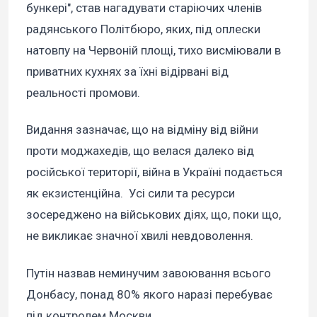
бункері", став нагадувати старіючих членів
радянського Політбюро, яких, під оплески
натовпу на Червоній площі, тихо висміювали в
приватних кухнях за їхні відірвані від
реальності промови.
Видання зазначає, що на відміну від війни
проти моджахедів, що велася далеко від
російської території, війна в Україні подається
як екзистенційна. Усі сили та ресурси
зосереджено на військових діях, що, поки що,
не викликає значної хвилі невдоволення.
Путін назвав неминучим завоювання всього
Донбасу, понад 80% якого наразі перебуває
під контролем Москви.