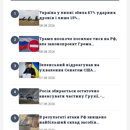
Україна у липні збила 87% ударних
1
дронів і лише 15%...
08.08.2026
Трамп неохоче посилює тиск на РФ,
2
але законопроект Грема...
08.08.2026
Зеленський відреагував на
3
ухвалення Сенатом США...
07.08.2026
Росія збирається остаточно
4
анексувати частину Грузії, -...
07.08.2026
В результаті атаки РФ знищено
5
найбільший склад засобів...