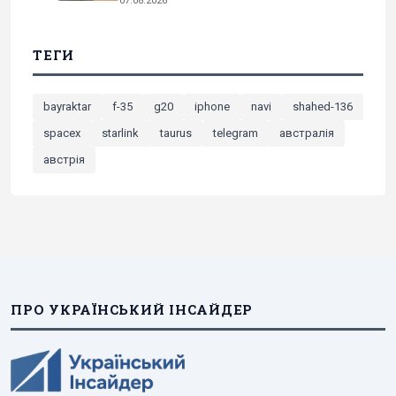
07.08.2026
ТЕГИ
bayraktar
f-35
g20
iphone
navi
shahed-136
spacex
starlink
taurus
telegram
австралія
австрія
ПРО УКРАЇНСЬКИЙ ІНСАЙДЕР