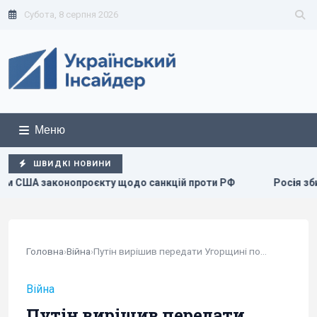
Субота, 8 серпня 2026
Меню
ШВИДКІ НОВИНИ
нкцій проти РФ
Росія збирається остаточно анексувати ча
Головна
›
Війна
›
Путін вирішив передати Угорщині полонених...
Війна
Путін вирішив передати