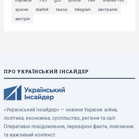
bayraktar
f-35
g20
iphone
navi
shahed-136
spacex
starlink
taurus
telegram
австралія
австрія
ПРО УКРАЇНСЬКИЙ ІНСАЙДЕР
«Український Інсайдер» — новини України: війна,
політика, економіка, суспільство, регіони та світ.
Оперативні повідомлення, перевірені факти, пояснення
та важливий контекст.