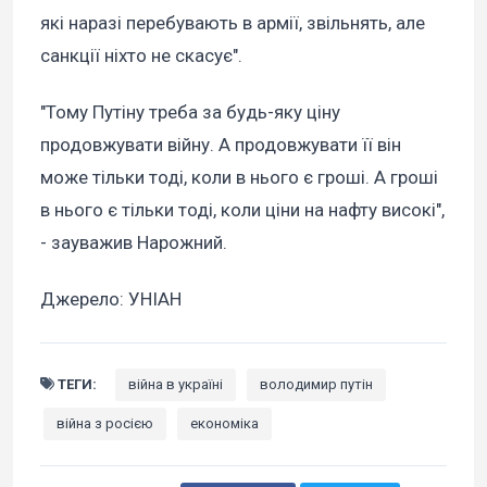
які наразі перебувають в армії, звільнять, але
санкції ніхто не скасує".
"Тому Путіну треба за будь-яку ціну
продовжувати війну. А продовжувати її він
може тільки тоді, коли в нього є гроші. А гроші
в нього є тільки тоді, коли ціни на нафту високі",
- зауважив Нарожний.
Джерело: УНІАН
ТЕГИ:
війна в україні
володимир путін
війна з росією
економіка