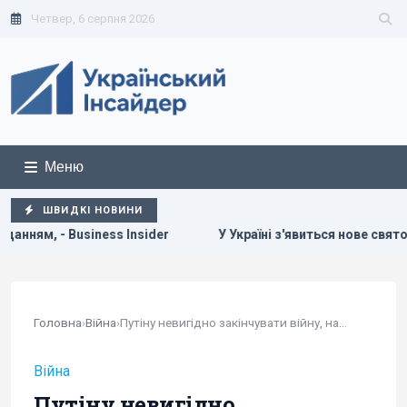
Четвер, 6 серпня 2026
Меню
ШВИДКІ НОВИНИ
r
У Україні з'явиться нове свято: що будуть відзначати 8 
Головна
›
Війна
›
Путіну невигідно закінчувати війну, навіть...
Війна
Путіну невигідно