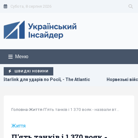
Субота, 8 серпня 2026
Меню
ШВИДКІ НОВИНИ
ї, - The Atlantic
Норвезькі військові навчають ЗСУ "духу в
Головна
›
Життя
›
П'ять танків і 1 370 вояк - назвали втрати...
Життя
П'ять танків і 1 370 вояк -