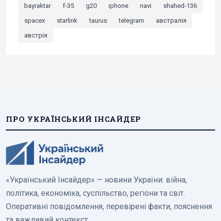
bayraktar
f-35
g20
iphone
navi
shahed-136
spacex
starlink
taurus
telegram
австралія
австрія
ПРО УКРАЇНСЬКИЙ ІНСАЙДЕР
«Український Інсайдер» — новини України: війна,
політика, економіка, суспільство, регіони та світ.
Оперативні повідомлення, перевірені факти, пояснення
та важливий контекст.