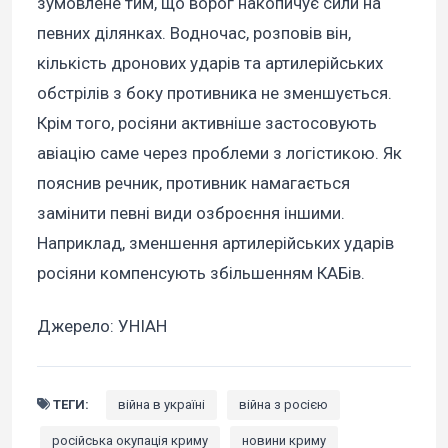
зумовлене тим, що ворог накопичує сили на
певних ділянках. Водночас, розповів він,
кількість дронових ударів та артилерійських
обстрілів з боку противника не зменшується.
Крім того, росіяни активніше застосовують
авіацію саме через проблеми з логістикою. Як
пояснив речник, противник намагається
замінити певні види озброєння іншими.
Наприклад, зменшення артилерійських ударів
росіяни компенсують збільшенням КАБів.
Джерело: УНІАН
ТЕГИ:
війна в україні
війна з росією
російська окупація криму
новини криму