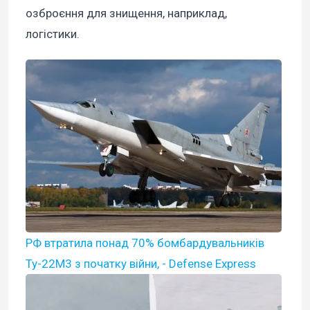
озброєння для знищення, наприклад,
логістики.
РФ втратила понад 70% бомбардувальників
Ту-22М3 з початку війни, - Defense Express