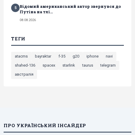
Відомий американський актор звернувся до
5
Путіна на тлі...
08.08.2026
ТЕГИ
atacms
bayraktar
f-35
g20
iphone
navi
shahed-136
spacex
starlink
taurus
telegram
австралія
ПРО УКРАЇНСЬКИЙ ІНСАЙДЕР