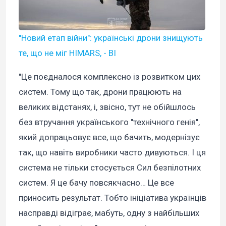
"Новий етап війни": українські дрони знищують
те, що не міг HIMARS, - BI
"Це поєдналося комплексно із розвитком цих
систем. Тому що так, дрони працюють на
великих відстанях, і, звісно, тут не обійшлось
без втручання українського "технічного генія",
який допрацьовує все, що бачить, модернізує
так, що навіть виробники часто дивуються. І ця
система не тільки стосується Сил безпілотних
систем. Я це бачу повсякчасно… Це все
приносить результат. Тобто ініціатива українців
насправді відіграє, мабуть, одну з найбільших