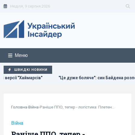
Неділя, 9 серпня 2026
Меню
ШВИДКІ НОВИНИ
"Це дуже боляче": син Байдена розповів про стан здоров’я с
Головна
›
Війна
›
Раніше ППО, тепер - логістика: Плетенчук...
Війна
Раніше ППО, тепер -